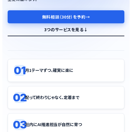
無料相談（30分）を予約
→
3つのサービスを見る
↓
01
月1テーマずつ、確実に楽に
02
配って終わりじゃなく、定着まで
03
社内にAI推進担当が自然に育つ