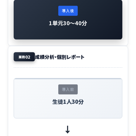
導入後
1単元30〜40分
成績分析・個別レポート
02
業務
導入前
生徒1人30分
→