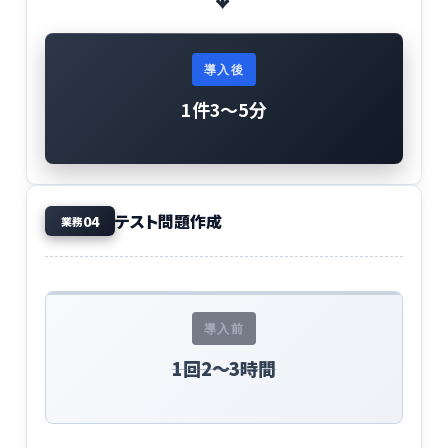
導入後
1件3〜5分
テスト問題作成
04
業務
導入前
1回2〜3時間