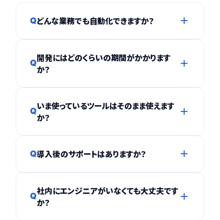
どんな業務でも自動化できますか？
Q
データの入力・転記・集計・通知など、ルールが
開発にはどのくらいの期間がかかります
決まっている定型業務は幅広く自動化できま
Q
か？
す。「できるか分からない」業務も、まずは無料
相談でお聞かせください。判断からお手伝いし
内容によりますが、小規模なものであれば数
ます。
いま使っているツールはそのまま使えます
週間で導入できるケースもあります。ヒアリン
Q
か？
グ後、具体的なスケジュールをお見積もりとあ
わせてご提示します。
はい。スプレッドシート・Excel・Gmail・Slackな
導入後のサポートはありますか？
Q
ど、既存のツールを活かして設計します。新し
いシステムを導入したり、操作を覚え直したり
あります。月額保守の中で、運用中の修正・改
する必要はありません。
社内にエンジニアがいなくても大丈夫です
善・追加開発に対応します。「作って終わり」で
Q
か？
はなく、長く使える仕組みに育てていくのが
BoostXの特徴です。