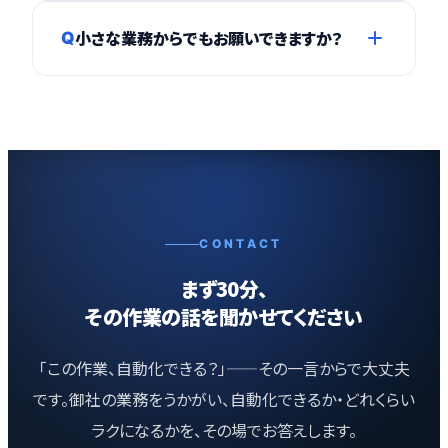
問題ありません。専門知識がなくても運用でき
小さな業務からでもお願いできますか？
Q
るよう、操作マニュアル付きで納品します。分か
らないことは保守サポートでいつでもご相談
もちろんです。「まずはこの作業だけ」という小
いただけます。
規模なスタートも歓迎しています。効果を実感
いただきながら、少しずつ自動化を広げていく
こともできます。
CONTACT
まず30分、
その作業の話を聞かせてください
「この作業、自動化できる？」——その一言からで大丈夫
です。御社の業務をうかがい、自動化できるか・どれくらい
ラクになるかを、その場でお答えします。