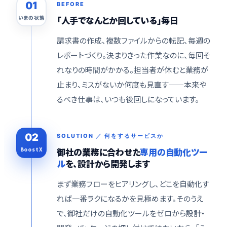
01
BEFORE
いまの状態
「人手でなんとか回している」毎日
請求書の作成、複数ファイルからの転記、毎週の
レポートづくり。決まりきった作業なのに、毎回そ
れなりの時間がかかる。担当者が休むと業務が
止まり、ミスがないか何度も見直す——本来や
るべき仕事は、いつも後回しになっています。
02
SOLUTION ／ 何をするサービスか
BoostX
御社の業務に合わせた
専用の自動化ツー
ル
を、設計から開発します
まず業務フローをヒアリングし、どこを自動化す
れば一番ラクになるかを見極めます。そのうえ
で、御社だけの自動化ツールをゼロから設計・