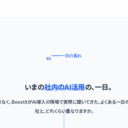
一日の流れ
01
いまの
社内のAI活用
の、一日。
なく、BoostXがAI導入の現場で実際に聞いてきた、よくある一日
社と、どれくらい重なりますか。