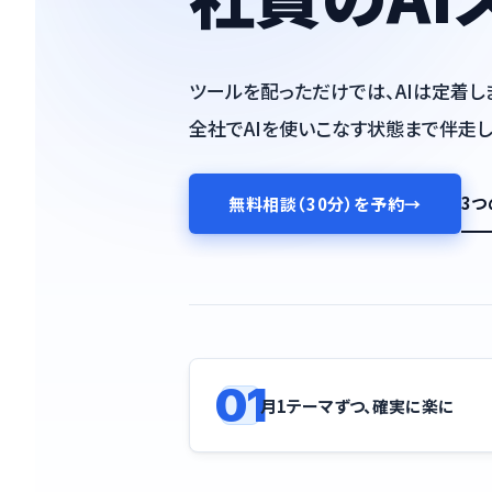
ツールを配っただけでは、AIは定着し
全社でAIを使いこなす状態まで伴走し
3
無料相談（30分）を予約
→
01
月1テーマずつ、確実に楽に