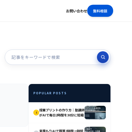
お問い合わせ
無料相談
POPULAR POSTS
授業プリントの作り方｜塾講師
1
がAIで毎日2時間を30分に短縮
見積もりAIで積算2時間→時短