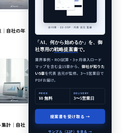
全15章 · 22-35P · 代表 吉元 監修
盲点｜自社の年
「AI、何から始めるか」を、御
社専用の
戦略提案書
で。
業界事例・ROI試算・3ヶ月導入ロード
マップを含む全15章から、
御社が知りた
い5章
を代表 吉元が監修。3〜5営業日で
PDFお届け。
PRICE
DELIVERY
¥0 無料
3〜5営業日
提案書を受け取る →
ート集計｜自社
サンプル（22P）を見る →