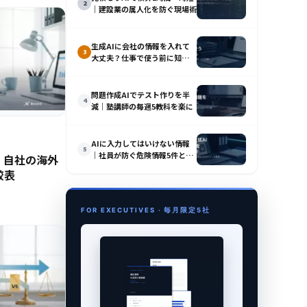
2
｜建設業の属人化を防ぐ現場術
生成AIに会社の情報を入れて
3
大丈夫？仕事で使う前に知るべ
き3つのルール
問題作成AIでテスト作りを半
4
減｜塾講師の毎週5教科を楽に
AIに入力してはいけない情報
5
｜社員が防ぐ危険情報5件と漏
訳｜自社の海外
洩回避策
較表
FOR EXECUTIVES · 毎月限定5社