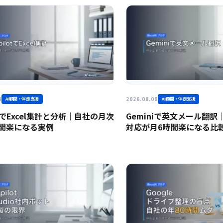
8
2026.08.08
AI顧問・伴走支援
AI顧問・伴走支援
otでExcel集計と分析｜自社の月次
Geminiで英文メール翻
時間楽になる実例
対応が月6時間楽になる比