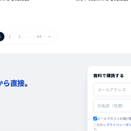
1
2
3
…
64
→
無料で購読する
から直接
。
。
メールマガジンの受け
ご登録は
プライバシーポ
す。