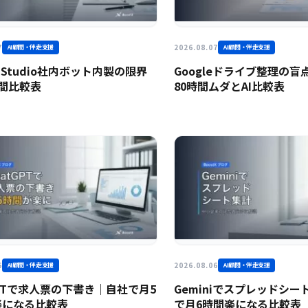
7
2026.08.07
AI顧問・伴走支援
AI顧問・伴走支援
ot Studio社内ボット内製の限界
Googleドライブ整理の
間比較表
80時間ムダとAI比較表
6
2026.08.06
AI顧問・伴走支援
AI顧問・伴走支援
GPTで求人票の下書き｜自社で月5
Geminiでスプレッドシ
楽になる比較表
で月6時間楽になる比較表