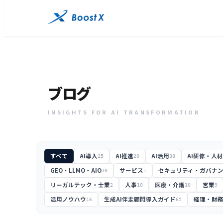
ブログ
INSIGHTS FOR AI TRANSFORMATION
すべて
AI導入
AI推進
AI活用
AI研修・人
25
20
38
GEO・LLMO・AIO
サービス
セキュリティ・ガバナ
10
1
リーガルテック・士業
人事
医療・介護
営業
2
10
10
9
活用ノウハウ
生成AI伴走顧問導入ガイド
経理・財
16
65