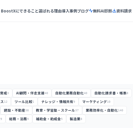
BoostXにできること
選ばれる理由
導入事例
ブログ
無料AI診断
資料請求
材育成
AI顧問・伴走支援
自動化業務自動化
自動化請求書・帳票
3
40
40
8
ンス
ツール比較
ナレッジ・情報共有
マーケティング
12
1
9
10
建設・不動産
教育・学習塾・スクール
業務効率化・自動化
38
37
140
務
総務・法務
補助金・助成金
製造業
9
9
5
8