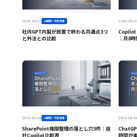
2026.08.07
2026.08.0
AI顧問・伴走支援
社内GPT内製が放置で終わる共通点3つ
Copil
と外注との比較
｜月8時
2026.08.06
2026.08.0
AI顧問・伴走支援
SharePoint権限整理の落とし穴5件｜自
Chat
社Copilot比較表
時間が