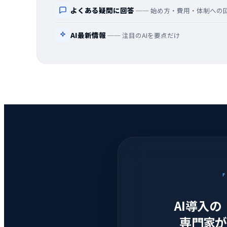
よくある疑問に回答
── 始め方・費用・体制への
AI最新情報
── 注目のAIを要点だけ
AI導入
専門家が