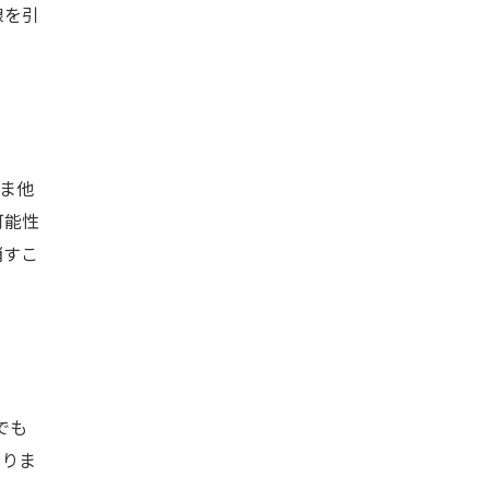
線を引
ま他
可能性
消すこ
でも
なりま