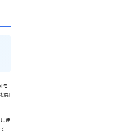
で
Iモ
、初期
由に使
いて