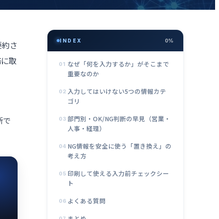
INDEX
0%
要約さ
務に取
なぜ「何を入力するか」がそこまで
01
重要なのか
入力してはいけない5つの情報カテ
02
ゴリ
部門別・OK/NG判断の早見（営業・
断で
03
人事・経理）
NG情報を安全に使う「置き換え」の
04
考え方
印刷して使える入力前チェックシー
05
ト
よくある質問
06
まとめ
07