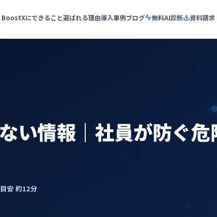
BoostXにできること
選ばれる理由
導入事例
ブログ
無料AI診断
資料請求
けない情報｜社員が防ぐ危
了目安 約12分