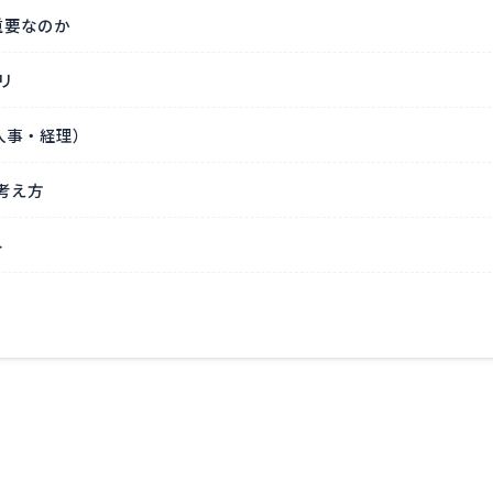
重要なのか
リ
人事・経理）
考え方
ト