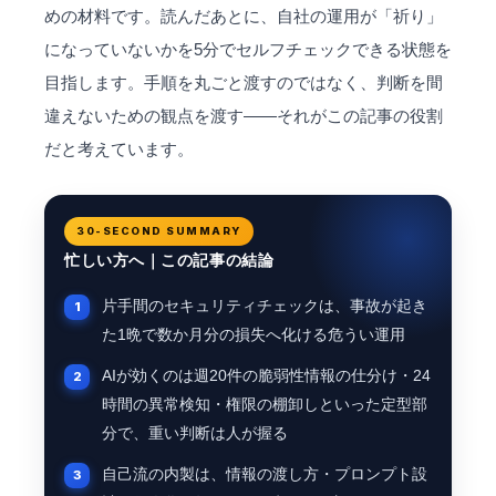
めの材料です。読んだあとに、自社の運用が「祈り」
になっていないかを5分でセルフチェックできる状態を
目指します。手順を丸ごと渡すのではなく、判断を間
違えないための観点を渡す——それがこの記事の役割
だと考えています。
30-SECOND SUMMARY
忙しい方へ｜この記事の結論
片手間のセキュリティチェックは、事故が起き
た1晩で数か月分の損失へ化ける危うい運用
AIが効くのは週20件の脆弱性情報の仕分け・24
時間の異常検知・権限の棚卸しといった定型部
分で、重い判断は人が握る
自己流の内製は、情報の渡し方・プロンプト設