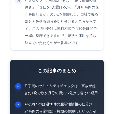
いきなりツールを選ぶ前に、「扱う情報の機
A
微さ」「専任を1人置けるか」「月10時間の保
守を回せるか」の3点を棚卸しし、自社で握る
部分と任せる部分を切り分けるところからで
す。この切り分けは無料相談でも30分ほどで
一緒に整理できますので、現状の運用を持ち
込んでいただくのが一番早いです。
この記事のまとめ
片手間のセキュリティチェックは、事故が起
きた1晩で数か月分の損失へ化ける危うい運用
AIが効くのは週20件の脆弱性情報の仕分け・
24時間の異常検知・権限の棚卸しといった定