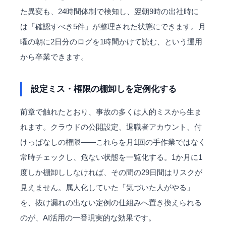
た異変も、24時間体制で検知し、翌朝9時の出社時に
は「確認すべき5件」が整理された状態にできます。月
曜の朝に2日分のログを1時間かけて読む、という運用
から卒業できます。
設定ミス・権限の棚卸しを定例化する
前章で触れたとおり、事故の多くは人的ミスから生ま
れます。クラウドの公開設定、退職者アカウント、付
けっぱなしの権限——これらを月1回の手作業ではなく
常時チェックし、危ない状態を一覧化する。1か月に1
度しか棚卸ししなければ、その間の29日間はリスクが
見えません。属人化していた「気づいた人がやる」
を、抜け漏れの出ない定例の仕組みへ置き換えられる
のが、AI活用の一番現実的な効果です。