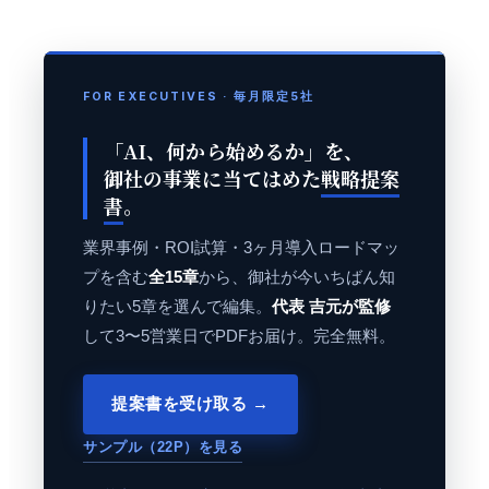
FOR EXECUTIVES · 毎月限定5社
「AI、何から始めるか」を、
御社の事業に当てはめた
戦略提案
書
。
業界事例・ROI試算・3ヶ月導入ロードマッ
プを含む
全15章
から、御社が今いちばん知
りたい5章を選んで編集。
代表 吉元が監修
して3〜5営業日でPDFお届け。完全無料。
提案書を受け取る →
サンプル（22P）を見る