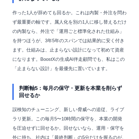
作った1人が辞めても回るか。これは内製・外注を問わ
ず最重要の軸です。属人化を別の1人に移し替えるだけ
の内製なら、外注で「運用ごと標準化された仕組み」
を持つほうが、3年5年のスパンでは結果的に安く付き
ます。仕組みは、止まらない設計になって初めて資産
になります。BoostXの
生成AI伴走顧問
でも、私はこの
「止まらない設計」を最優先に置いています。
判断軸5：毎月の保守・更新を本業を削らず
回せるか
誤検知のチューニング、新しい脅威への追従、ライブ
ラリ更新。この毎月5〜10時間の保守を、本業の開発
を圧迫せずに回せるか。回せないなら、運用・保守を
外に持ち、社内は「最終判断」の5分だけを握るのが、