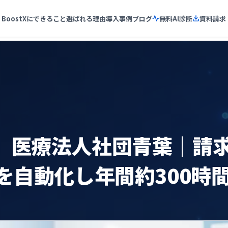
BoostXにできること
選ばれる理由
導入事例
ブログ
無料AI診断
資料請求
】医療法人社団青葉｜請
を自動化し年間約300時