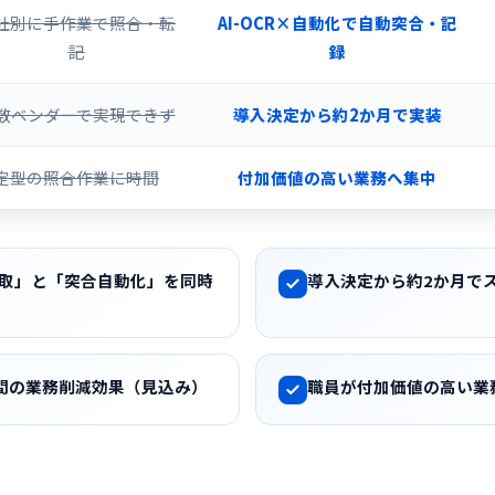
社別に手作業で照合・転
AI-OCR×自動化で自動突合・記
記
録
数ベンダーで実現できず
導入決定から約2か月で実装
定型の照合作業に時間
付加価値の高い業務へ集中
読取」と「突合自動化」を同時
導入決定から約2か月で
時間の業務削減効果（見込み）
職員が付加価値の高い業