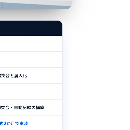
業突合と属人化
別突合・自動記録の構築
約2か月で実装