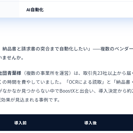
AI自動化
く、納品書と請求書の突合まで自動化したい」——複数のベンダ
いませんか。
社団青葉様
（複数の事業所を運営）は、取引先23社以上から届
くの時間を費やしていました。「OCRによる読取」と「納品書
なかなか見つからない中でBoostXと出会い、導入決定から
減効果が見込まれる事例です。
導入前
導入後