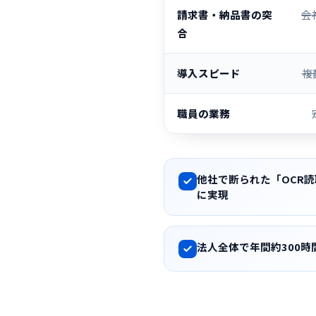
請求書・納品書の突
会
合
導入スピード
複
職員の業務
他社で断られた「OCR
に実現
法人全体で年間約300