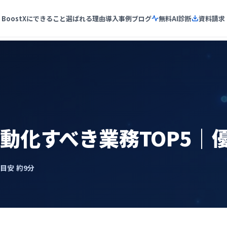
BoostXにできること
選ばれる理由
導入事例
ブログ
無料AI診断
資料請求
動化すべき業務TOP5｜
了目安 約9分