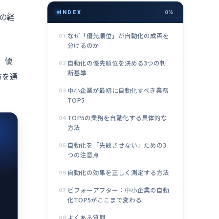
INDEX
0%
の経
なぜ「優先順位」が自動化の成否を
01
分けるのか
。優
自動化の優先順位を決める3つの判
02
断基準
方を通
中小企業が最初に自動化すべき業務
03
TOP5
TOP5の業務を自動化する具体的な
04
方法
自動化を「失敗させない」ための3
05
つの注意点
自動化の効果を正しく測定する方法
06
ビフォーアフター：中小企業の自動
07
化TOP5がここまで変わる
よくある質問
08