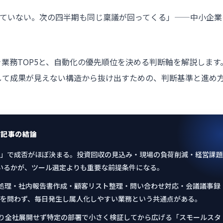
れていない。次の四半期も同じ稟議が回ってくる」——中小企業
業務TOP5と、自動化の優先順位を決める判断軸を解説します
して成果が見えない構造から抜け出すための、判断基準と進め
の記事の結論
」で成否がほぼ決まる。投資回収の見込み・現場の負荷削減・経営課題
いるかが、ツール選定よりも重要な前提条件になる。
理処理・社内報告書作成・顧客リスト整理・問い合わせ対応・会議議事録
を問わず、毎日発生し属人化しやすい業務という共通点がある。
なり全社展開せず特定の部署で小さく検証してから広げる「スモールスタ