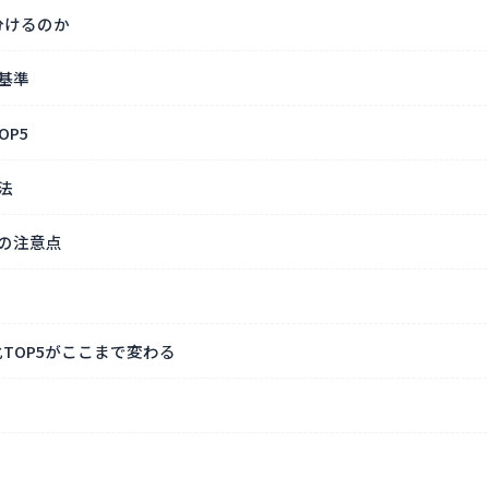
分けるのか
基準
P5
法
の注意点
TOP5がここまで変わる