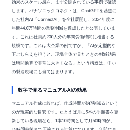
効果のスケール感を、まず公開されている事例で確認
します。パナソニックコネクトは、ChatGPTを基盤に
した社内AI「ConnectAI」を全社展開し、2024年度に
年間44.8万時間の業務削減を達成したと公表していま
す。これは社員約200人分の年間労働時間に相当する
規模です。これは大企業の例ですが、「AIが定型的な
下ごしらえを担うと、現場全体で見たときの削減効果
は時間換算で非常に大きくなる」という構造は、中小
の製造現場にも当てはまります。
数字で見るマニュアルAIの効果
マニュアル作成に絞れば、作成時間が約7割減るという
のが現実的な目安です。たとえば月に5本の手順書を更
新している現場なら、1本10時間として月50時間が、
15時間前後まで圧縮される計算になります。年間に直