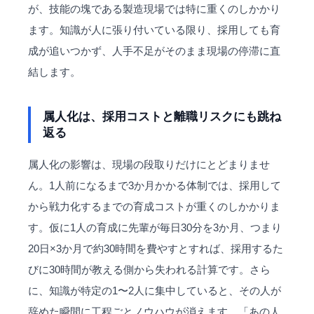
が、技能の塊である製造現場では特に重くのしかかり
ます。知識が人に張り付いている限り、採用しても育
成が追いつかず、人手不足がそのまま現場の停滞に直
結します。
属人化は、採用コストと離職リスクにも跳ね
返る
属人化の影響は、現場の段取りだけにとどまりませ
ん。1人前になるまで3か月かかる体制では、採用して
から戦力化するまでの育成コストが重くのしかかりま
す。仮に1人の育成に先輩が毎日30分を3か月、つまり
20日×3か月で約30時間を費やすとすれば、採用するた
びに30時間が教える側から失われる計算です。さら
に、知識が特定の1〜2人に集中していると、その人が
辞めた瞬間に工程ごと
ノウハウ
が消えます。「あの人