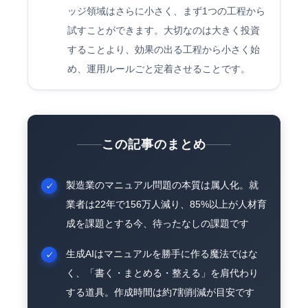
ッジ領域はさらに小さく、まず1つの工程から
試すことができます。大切なのは大きく投資
することより、効果の出る工程から小さく始
め、運用ルールごと定着させることです。
この記事のまとめ
製造業のマニュアル問題の本質は属人化。就
業者は22年で156万人減り、85%以上が人材育
成を課題とする今、待ったなしの課題です
生成AIはマニュアルを勝手に作る魔法ではな
く、「書く・まとめる・整える」を肩代わり
する道具。作成時間は約7割削減が目安です