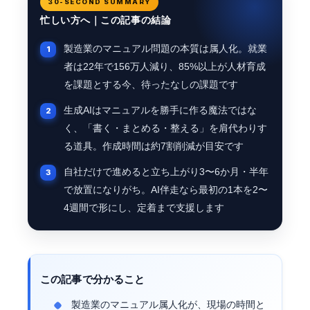
30-SECOND SUMMARY
忙しい方へ｜この記事の結論
製造業のマニュアル問題の本質は属人化。就業
者は22年で156万人減り、85%以上が人材育成
を課題とする今、待ったなしの課題です
生成AIはマニュアルを勝手に作る魔法ではな
く、「書く・まとめる・整える」を肩代わりす
る道具。作成時間は約7割削減が目安です
自社だけで進めると立ち上がり3〜6か月・半年
で放置になりがち。AI伴走なら最初の1本を2〜
4週間で形にし、定着まで支援します
この記事で分かること
製造業のマニュアル属人化が、現場の時間と