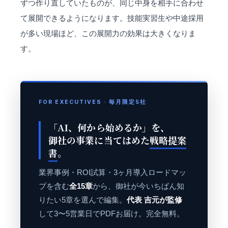
ずつ作り直していたものが、同じ中身を相手に合わせ
て展開できるようになります。技能実習生や中途採用
が多い現場ほど、この展開力の効果は大きくなりま
す。
FOR EXECUTIVES · 毎月限定5社
「AI、何から始めるか」を、
御社の事業に当てはめた
戦略提案
書
。
業界事例・ROI試算・3ヶ月導入ロードマッ
プを含む
全15章
から、御社が今いちばん知
りたい5章を選んで編集。
代表 吉元が監修
して3〜5営業日でPDFお届け。完全無料。