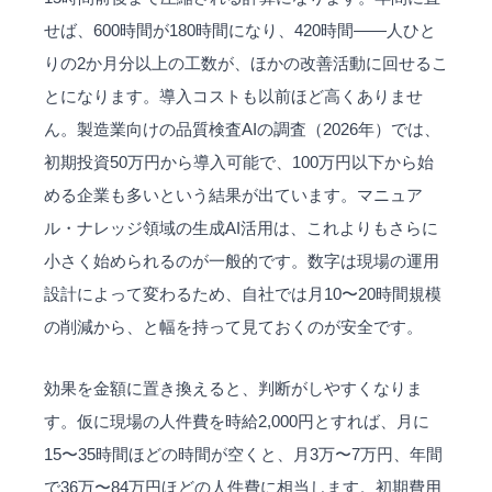
せば、600時間が180時間になり、420時間——人ひと
りの2か月分以上の工数が、ほかの改善活動に回せるこ
とになります。導入コストも以前ほど高くありませ
ん。製造業向けの品質検査AIの調査（2026年）では、
初期投資50万円から導入可能で、100万円以下から始
める企業も多いという結果が出ています。マニュア
ル・ナレッジ領域の生成AI活用は、これよりもさらに
小さく始められるのが一般的です。数字は現場の運用
設計によって変わるため、自社では月10〜20時間規模
の削減から、と幅を持って見ておくのが安全です。
効果を金額に置き換えると、判断がしやすくなりま
す。仮に現場の人件費を時給2,000円とすれば、月に
15〜35時間ほどの時間が空くと、月3万〜7万円、年間
で36万〜84万円ほどの人件費に相当します。初期費用