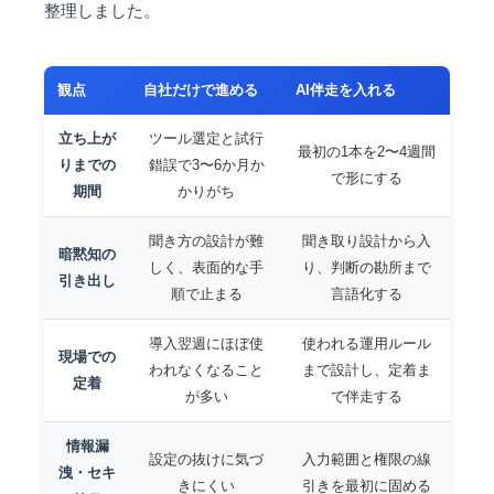
整理しました。
観点
自社だけで進める
AI伴走を入れる
立ち上が
ツール選定と試行
最初の1本を2〜4週間
りまでの
錯誤で3〜6か月か
で形にする
期間
かりがち
聞き方の設計が難
聞き取り設計から入
暗黙知の
しく、表面的な手
り、判断の勘所まで
引き出し
順で止まる
言語化する
導入翌週にほぼ使
使われる運用ルール
現場での
われなくなること
まで設計し、定着ま
定着
が多い
で伴走する
情報漏
設定の抜けに気づ
入力範囲と権限の線
洩・セキ
きにくい
引きを最初に固める