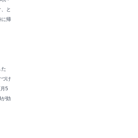
け、と
時に帰
した
片づけ
月5
Iが効