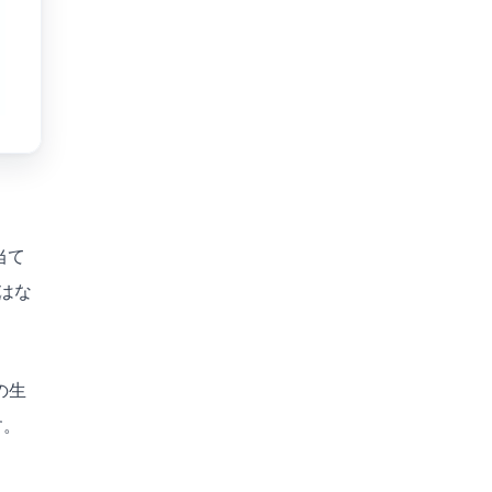
当て
はな
の
生
す。