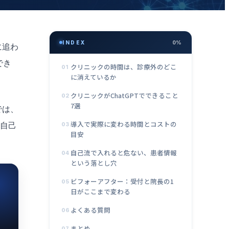
INDEX
0%
に追わ
でき
クリニックの時間は、診療外のどこ
01
に消えているか
クリニックがChatGPTでできること
02
7選
では、
導入で実際に変わる時間とコストの
て自己
03
目安
自己流で入れると危ない、患者情報
04
という落とし穴
ビフォーアフター：受付と院長の1
05
日がここまで変わる
よくある質問
06
まとめ
07