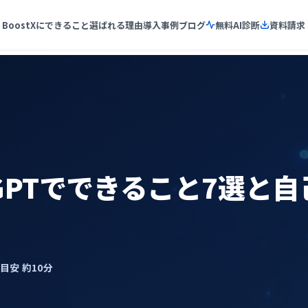
BoostXにできること
選ばれる理由
導入事例
ブログ
無料AI診断
資料請求
tGPTでできること7選と
了目安 約10分