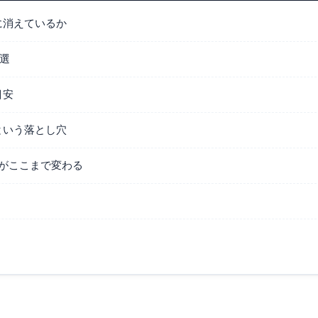
に消えているか
7選
目安
という落とし穴
がここまで変わる