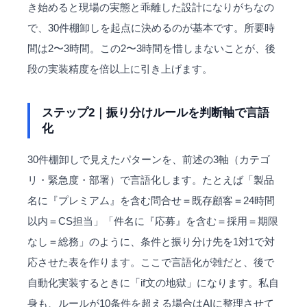
き始めると現場の実態と乖離した設計になりがちなの
で、30件棚卸しを起点に決めるのが基本です。所要時
間は2〜3時間。この2〜3時間を惜しまないことが、後
段の実装精度を倍以上に引き上げます。
ステップ2｜振り分けルールを判断軸で言語
化
30件棚卸しで見えたパターンを、前述の3軸（カテゴ
リ・緊急度・部署）で言語化します。たとえば「製品
名に『プレミアム』を含む問合せ＝既存顧客＝24時間
以内＝CS担当」「件名に『応募』を含む＝採用＝期限
なし＝総務」のように、条件と振り分け先を1対1で対
応させた表を作ります。ここで言語化が雑だと、後で
自動化実装するときに「if文の地獄」になります。私自
身も、ルールが10条件を超える場合はAIに整理させて