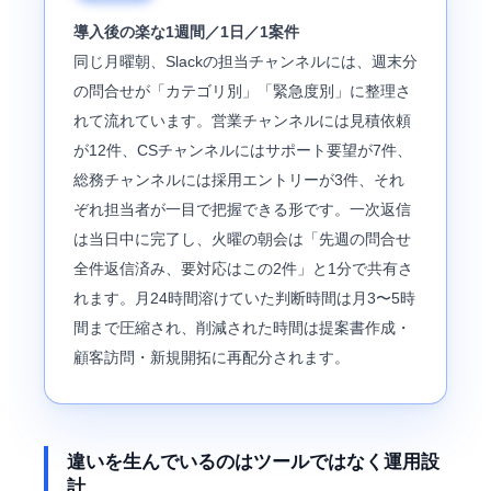
導入後の楽な1週間／1日／1案件
同じ月曜朝、Slackの担当チャンネルには、週末分
の問合せが「カテゴリ別」「緊急度別」に整理さ
れて流れています。営業チャンネルには見積依頼
が12件、CSチャンネルにはサポート要望が7件、
総務チャンネルには採用エントリーが3件、それ
ぞれ担当者が一目で把握できる形です。一次返信
は当日中に完了し、火曜の朝会は「先週の問合せ
全件返信済み、要対応はこの2件」と1分で共有さ
れます。月24時間溶けていた判断時間は月3〜5時
間まで圧縮され、削減された時間は
提案書
作成・
顧客訪問・新規開拓に再配分されます。
違いを生んでいるのはツールではなく運用設
計