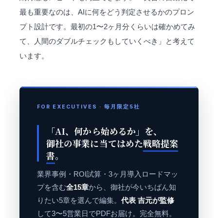
最も重要なのは、AIに何をどう判定させるかのプロン
プト設計です。最初の1〜2ヶ月分くらいは確かめてみ
て、人間のダブルチェックもしていくべき」と考えて
います。
FOR EXECUTIVES · 毎月限定5社
「AI、何から始めるか」を、
御社の事業に当てはめた
戦略提案
書
。
業界事例・ROI試算・3ヶ月導入ロードマッ
プを含む
全15章
から、御社が今いちばん知
りたい5章を選んで編集。
代表 吉元が監修
して3〜5営業日でPDFお届け。完全無料。