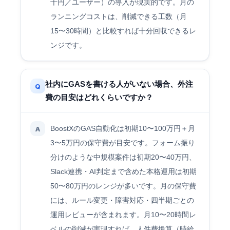
千円／ユーザー）の導入が現実的です。月の
ランニングコストは、削減できる工数（月
15〜30時間）と比較すれば十分回収できるレ
ンジです。
社内にGASを書ける人がいない場合、外注
Q
費の目安はどれくらいですか？
BoostXのGAS自動化は初期10〜100万円＋月
A
3〜5万円の保守費が目安です。フォーム振り
分けのような中規模案件は初期20〜40万円、
Slack連携・AI判定まで含めた本格運用は初期
50〜80万円のレンジが多いです。月の保守費
には、ルール変更・障害対応・四半期ごとの
運用レビューが含まれます。月10〜20時間レ
ベルの削減が実現すれば、人件費換算（時給