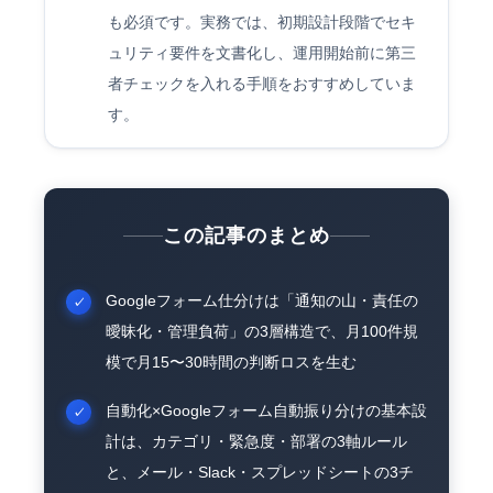
も必須です。実務では、初期設計段階でセキ
ュリティ要件を文書化し、運用開始前に第三
者チェックを入れる手順をおすすめしていま
す。
この記事のまとめ
Googleフォーム仕分けは「通知の山・責任の
曖昧化・管理負荷」の3層構造で、月100件規
模で月15〜30時間の判断ロスを生む
自動化×Googleフォーム自動振り分けの基本設
計は、カテゴリ・緊急度・部署の3軸ルール
と、メール・Slack・スプレッドシートの3チ