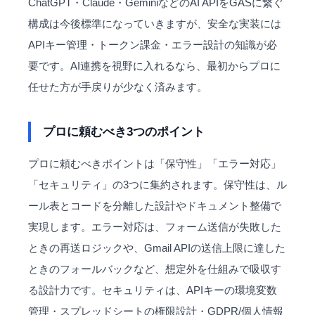
ChatGPT・Claude・
Gemini
などのAI APIをGASに繋ぐ
構成は今後標準になっていきますが、安全な実装には
APIキー管理・トークン課金・エラー設計の知識が必
要です。AI連携を視野に入れるなら、最初からプロに
任せた方が手戻りが少なく済みます。
プロに頼むべき3つのポイント
プロに頼むべきポイントは「保守性」「エラー対応」
「セキュリティ」の3つに集約されます。保守性は、ル
ール表とコードを分離した設計やドキュメント整備で
実現します。エラー対応は、フォーム送信が失敗した
ときの再送ロジックや、Gmail APIの送信上限に達した
ときのフォールバックなど、想定外を仕組みで吸収す
る設計力です。セキュリティは、APIキーの環境変数
管理・スプレッドシートの権限設計・GDPR/個人情報