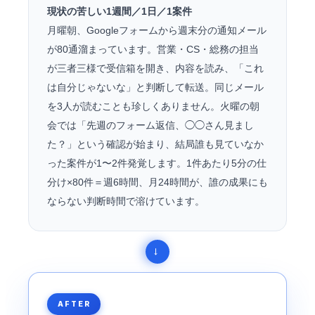
現状の苦しい1週間／1日／1案件
月曜朝、Googleフォームから週末分の通知メール
が80通溜まっています。営業・CS・総務の担当
が三者三様で受信箱を開き、内容を読み、「これ
は自分じゃないな」と判断して転送。同じメール
を3人が読むことも珍しくありません。火曜の朝
会では「先週のフォーム返信、◯◯さん見まし
た？」という確認が始まり、結局誰も見ていなか
った案件が1〜2件発覚します。1件あたり5分の仕
分け×80件＝週6時間、月24時間が、誰の成果にも
ならない判断時間で溶けています。
AFTER