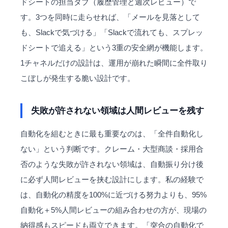
ドシートの担当タブ（履歴管理と週次レビュー）で
す。3つを同時に走らせれば、「メールを見落として
も、Slackで気づける」「Slackで流れても、スプレッ
ドシートで追える」という3重の安全網が機能します。
1チャネルだけの設計は、運用が崩れた瞬間に全件取り
こぼしが発生する脆い設計です。
失敗が許されない領域は人間レビューを残す
自動化を組むときに最も重要なのは、「全件自動化し
ない」という判断です。クレーム・大型商談・採用合
否のような失敗が許されない領域は、自動振り分け後
に必ず人間レビューを挟む設計にします。私の経験で
は、自動化の精度を100%に近づける努力よりも、95%
自動化＋5%人間レビューの組み合わせの方が、現場の
納得感もスピードも両立できます。「突合の自動化で