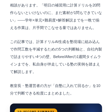
相談があります。「明日の補習用に計算ドリルを20問
作らないといけないのに、まだ素材が1問もできていな
い」——学年×単元×難易度×解答解説までを一晩で揃
える作業は、片手間でこなせる量ではありません。
この記事では、計算ドリルAI生成を塾現場に組み込ん
で作問工数を半減するための5つの判断軸と、自社内製
で詰まりやすい4つの壁、Before/Afterの1週間タイムラ
インまでを、私自身が伴走している塾の実例を踏まえ
て解説します。
教室長・塾運営者の方が「自塾に入れて回るか」を10
分で判断できる粒度にまとめました。
30-SECOND SUMMARY