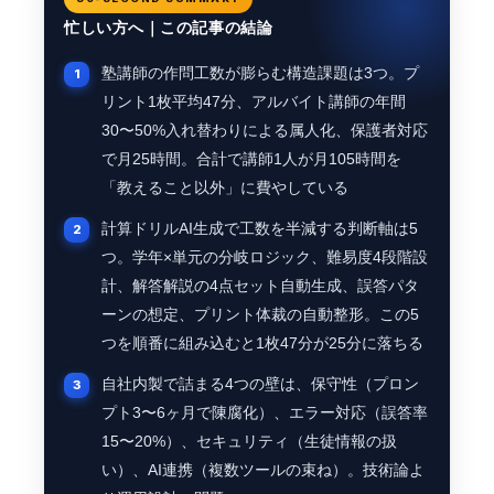
忙しい方へ｜この記事の結論
塾講師の作問工数が膨らむ構造課題は3つ。プ
リント1枚平均47分、アルバイト講師の年間
30〜50%入れ替わりによる属人化、保護者対応
で月25時間。合計で講師1人が月105時間を
「教えること以外」に費やしている
計算ドリルAI生成で工数を半減する判断軸は5
つ。学年×単元の分岐ロジック、難易度4段階設
計、解答解説の4点セット自動生成、誤答パタ
ーンの想定、プリント体裁の自動整形。この5
つを順番に組み込むと1枚47分が25分に落ちる
自社内製で詰まる4つの壁は、保守性（プロン
プト3〜6ヶ月で陳腐化）、エラー対応（誤答率
15〜20%）、セキュリティ（生徒情報の扱
い）、AI連携（複数ツールの束ね）。技術論よ