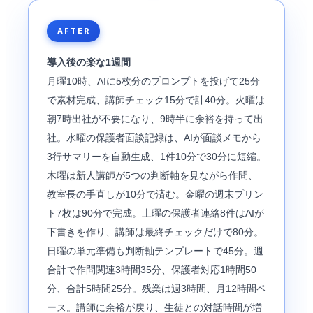
AFTER
導入後の楽な1週間
月曜10時、AIに5枚分のプロンプトを投げて25分
で素材完成、講師チェック15分で計40分。火曜は
朝7時出社が不要になり、9時半に余裕を持って出
社。水曜の保護者面談記録は、AIが面談メモから
3行サマリーを自動生成、1件10分で30分に短縮。
木曜は新人講師が5つの判断軸を見ながら作問、
教室長の手直しが10分で済む。金曜の週末プリン
ト7枚は90分で完成。土曜の保護者連絡8件はAIが
下書きを作り、講師は最終チェックだけで80分。
日曜の単元準備も判断軸テンプレートで45分。週
合計で作問関連3時間35分、保護者対応1時間50
分、合計5時間25分。残業は週3時間、月12時間ペ
ース。講師に余裕が戻り、生徒との対話時間が増