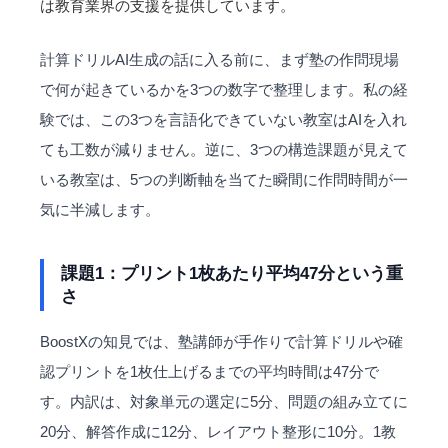
は
教育業界
の支援を提供しています。
計算ドリルAI生成の話に入る前に、まず塾の作問現場
で何が起きているかを3つの数字で整理します。私の経
験では、この3つを言語化できていない教室はAIを入れ
ても工数が減りません。逆に、3つの構造課題が見えて
いる教室は、5つの判断軸を当てた瞬間に作問時間が一
気に半減します。
課題1：プリント1枚あたり平均47分という重
さ
BoostXの知見では、塾講師が手作りで計算ドリルや確
認プリントを1枚仕上げるまでの平均時間は47分で
す。内訳は、対象単元の選定に5分、問題の組み立てに
20分、解答作成に12分、レイアウト整形に10分。1教