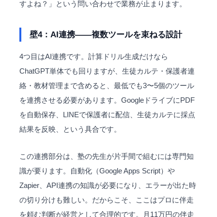
すよね？」という問い合わせで業務が止まります。
壁4：AI連携——複数ツールを束ねる設計
4つ目はAI連携です。計算ドリル生成だけなら
ChatGPT単体でも回りますが、生徒カルテ・保護者連
絡・教材管理まで含めると、最低でも3〜5個のツール
を連携させる必要があります。GoogleドライブにPDF
を自動保存、LINEで保護者に配信、生徒カルテに採点
結果を反映、という具合です。
この連携部分は、塾の先生が片手間で組むには専門知
識が要ります。自動化（Google Apps Script）や
Zapier、API連携の知識が必要になり、エラーが出た時
の切り分けも難しい。だからこそ、ここはプロに伴走
を頼む判断が経営として合理的です。月11万円の伴走