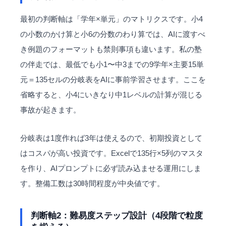
最初の判断軸は「学年×単元」のマトリクスです。小4
の小数のかけ算と小6の分数のわり算では、AIに渡すべ
き例題のフォーマットも禁則事項も違います。私の塾
の伴走では、最低でも小1〜中3までの9学年×主要15単
元＝135セルの分岐表をAIに事前学習させます。ここを
省略すると、小4にいきなり中1レベルの計算が混じる
事故が起きます。
分岐表は1度作れば3年は使えるので、初期投資として
はコスパが高い投資です。Excelで135行×5列のマスタ
を作り、AIプロンプトに必ず読み込ませる運用にしま
す。整備工数は30時間程度が中央値です。
判断軸2：難易度ステップ設計（4段階で粒度