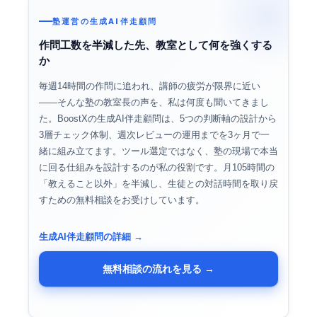
塾運営の生成AI伴走顧問
作問工数を半減した先、教室として何を強くする
か
毎週14時間の作問に追われ、講師の疲労が限界に近い
——そんな塾の教室長の声を、私は何度も聞いてきまし
た。BoostXの生成AI伴走顧問は、5つの判断軸の設計から
3層チェック体制、週次レビューの運用までを3ヶ月で一
緒に組み立てます。ツール選定ではなく、塾の現場で本当
に回る仕組みを設計するのが私の役割です。月105時間の
「教えること以外」を半減し、生徒との対話時間を取り戻
すための無料相談をお受けしています。
生成AI伴走顧問の詳細 →
無料相談の流れを見る →