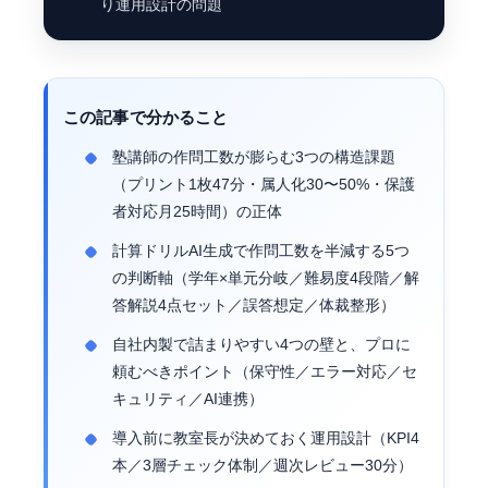
り運用設計の問題
この記事で分かること
塾講師の作問工数が膨らむ3つの構造課題
（プリント1枚47分・属人化30〜50%・保護
者対応月25時間）の正体
計算ドリルAI生成で作問工数を半減する5つ
の判断軸（学年×単元分岐／難易度4段階／解
答解説4点セット／誤答想定／体裁整形）
自社内製で詰まりやすい4つの壁と、プロに
頼むべきポイント（保守性／エラー対応／セ
キュリティ／AI連携）
導入前に教室長が決めておく運用設計（KPI4
本／3層チェック体制／週次レビュー30分）