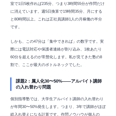
室で1日5枚作れば235分、つまり3時間55分が作問だけ
に消えています。週5日換算で19時間35分、月にする
と80時間以上。これは正社員講師1人の月稼働の半分
です。
しかも、この47分は「集中できれば」の数字です。実
際には電話対応や保護者連絡が割り込み、1枚あたり
60分を超えるのが常態化します。私が見てきた塾の8
割で、ここが最大のボトルネックでした。
課題2：属人化30〜50%——アルバイト講師
の入れ替わり問題
個別指導塾では、大学生アルバイト講師の入れ替わり
が年間30〜50%発生します。つまり、3年で講師がほぼ
総入れ替えになる計算です。作問
ノウハウ
が個人の