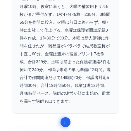
月曜10時、教室に着くと、火曜の補習用ドリル5
枚がまだ手付かず。1枚47分×5枚＝235分、3時間
55分を作問に投入。火曜は前日に終わらず、朝7
時に出社して仕上げる。水曜は保護者面談記録3
件を作成、1件30分で90分。木曜は新人講師に作
問を任せたが、難易度がバラバラで結局教室長が
手直し60分。金曜は週末の宿題プリント7枚作
成、合計329分。土曜は溜まった保護者連絡8件を
捌いて240分。日曜は来週の単元準備に2時間。週
合計で作問関連だけで14時間20分、保護者対応5
時間30分、合計19時間50分。残業は週12時間、
月48時間ペース。講師の疲労が顔に出始め、辞意
を漏らす講師も出てきます。