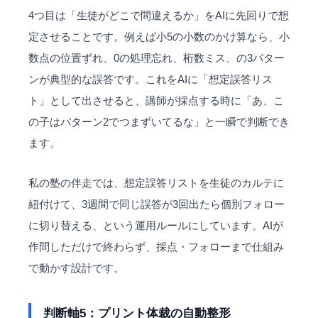
4つ目は「生徒がどこで間違えるか」をAIに先回りで想
定させることです。例えば小5の小数のかけ算なら、小
数点の位置ずれ、0の処理忘れ、桁数ミス、の3パター
ンが典型的な誤答です。これをAIに「想定誤答リス
ト」として出させると、講師が採点する時に「あ、こ
の子はパターン2でつまずいてるな」と一瞬で判断でき
ます。
私の塾の伴走では、想定誤答リストを生徒のカルテに
紐付けて、3週間で同じ誤答が3回出たら個別フォロー
に切り替える、という運用ルールにしています。AIが
作問しただけで終わらず、採点・フォローまで仕組み
で動かす設計です。
判断軸5：プリント体裁の自動整形