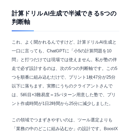
計算ドリルAI生成で半減できる5つの
判断軸
これ、よく聞かれるんですけど、計算ドリルAI生成と
一口に言っても、
ChatGPT
に「小5の計算問題を10
問」と打つだけでは現場では使えません。私が塾の伴
走で必ず設計するのは、次の5つの判断軸です。この5
つを順番に組み込むだけで、プリント1枚47分が25分
以下に落ちます。実際にうちのクライアントさんで
は、5科目×3難易度＝15パターン用意した塾で、プリ
ント作成時間が1日2時間から25分に減少しました。
この領域でつまずきやすいのは、ツール選定よりも
「業務の中のどこに組み込むか」の設計です。BoostX