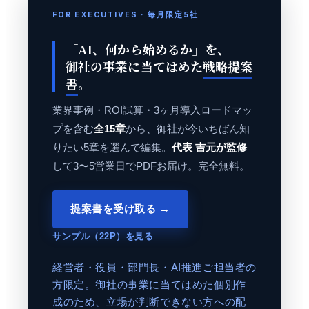
FOR EXECUTIVES · 毎月限定5社
「AI、何から始めるか」を、
御社の事業に当てはめた
戦略提案
書
。
業界事例・ROI試算・3ヶ月導入ロードマッ
プを含む
全15章
から、御社が今いちばん知
りたい5章を選んで編集。
代表 吉元が監修
して3〜5営業日でPDFお届け。完全無料。
提案書を受け取る →
サンプル（22P）を見る
経営者・役員・部門長・AI推進ご担当者の
方限定。御社の事業に当てはめた個別作
成のため、立場が判断できない方への配