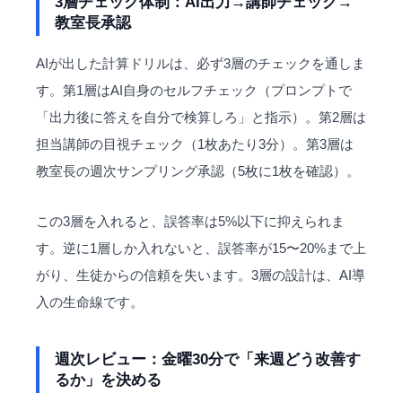
3層チェック体制：AI出力→講師チェック→
教室長承認
AIが出した計算ドリルは、必ず3層のチェックを通しま
す。第1層はAI自身のセルフチェック（プロンプトで
「出力後に答えを自分で検算しろ」と指示）。第2層は
担当講師の目視チェック（1枚あたり3分）。第3層は
教室長の週次サンプリング承認（5枚に1枚を確認）。
この3層を入れると、誤答率は5%以下に抑えられま
す。逆に1層しか入れないと、誤答率が15〜20%まで上
がり、生徒からの信頼を失います。3層の設計は、AI導
入の生命線です。
週次レビュー：金曜30分で「来週どう改善す
るか」を決める