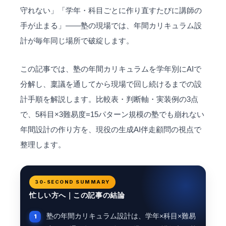
守れない」「学年・科目ごとに作り直すたびに講師の
手が止まる」――塾の現場では、年間カリキュラム設
計が毎年同じ場所で破綻します。
この記事では、塾の年間カリキュラムを学年別にAIで
分解し、稟議を通してから現場で回し続けるまでの設
計手順を解説します。比較表・判断軸・実装例の3点
で、5科目×3難易度=15パターン規模の塾でも崩れない
年間設計の作り方を、現役の生成AI伴走顧問の視点で
整理します。
30-SECOND SUMMARY
忙しい方へ｜この記事の結論
塾の年間カリキュラム設計は、学年×科目×難易