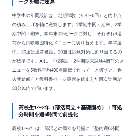
ークを軸に逆算
中学生の年間設計は、定期試験（年4〜5回）と内申点
の積み上げを軸に逆算します。1学期中間・期末、2学
期中間・期末、学年末の5ピークに対し、それぞれ4週
前から試験範囲特化メニューに切り替えます。年40週
中、20週は通常進度、20週は試験対策に割り当てるの
が標準です。AIに「中2英語・2学期期末試験4週前のメ
ニューを5教科平均400点目標で作って」と渡すと、過
去問題傾向と教科書ページ範囲を踏まえた週次計画が
30分以内で揃います。
高校生1〜2年（部活両立＋基礎固め）：可処
分時間を週6時間で前提化
高校1〜2年は、部活との両立を前提に「塾内週6時間