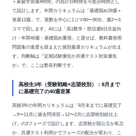
＋家庭学習週4時間」の合計10時間を可処分時間とし
て設計します。年間カリキュラムは「基礎固め28週＋
発展12週」で、英数を中心に1コマ80〜90分、週2〜3
コマで回します。AIには「高1数学・部活週6日生徒向
け・年間40週・基礎固め重視」と渡せば、教科書傍用
問題集の進度も踏まえた個別最適カリキュラムが出ま
す。判断軸は『定期試験優先か共通テスト対策優先
か』で、ここは塾長判断です。
高校生3年（受験戦略×志望校別）：8月まで
に基礎完了の40週逆算
高校3年の年間カリキュラムは「8月末までに基礎完了
→9〜11月に過去問演習→12〜2月に志望校別総仕上
げ」の3フェーズで設計します。志望校が国公立か私立
か、共通テスト利用かでフェーズの配分が変わり、こ