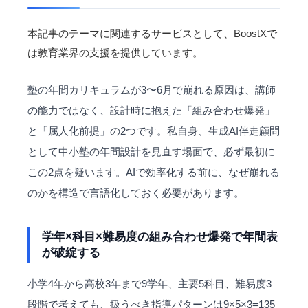
本記事のテーマに関連するサービスとして、BoostXで
は
教育業界
の支援を提供しています。
塾の年間カリキュラムが3〜6月で崩れる原因は、講師
の能力ではなく、設計時に抱えた「組み合わせ爆発」
と「
属人化
前提」の2つです。私自身、生成AI伴走顧問
として中小塾の年間設計を見直す場面で、必ず最初に
この2点を疑います。AIで効率化する前に、なぜ崩れる
のかを構造で言語化しておく必要があります。
学年×科目×難易度の組み合わせ爆発で年間表
が破綻する
小学4年から高校3年まで9学年、主要5科目、難易度3
段階で考えても、扱うべき指導パターンは9×5×3=135