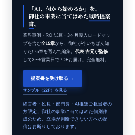
「AI、何から始めるか」を、
御社の事業に当てはめた
戦略提案
書
。
業界事例・ROI試算・3ヶ月導入ロードマッ
プを含む
全15章
から、御社が今いちばん知
りたい5章を選んで編集。
代表 吉元が監修
して3〜5営業日でPDFお届け。完全無料。
提案書を受け取る →
サンプル（22P）を見る
経営者・役員・部門長・AI推進ご担当者の
方限定。御社の事業に当てはめた個別作
成のため、立場が判断できない方への配
信はお断りしております。