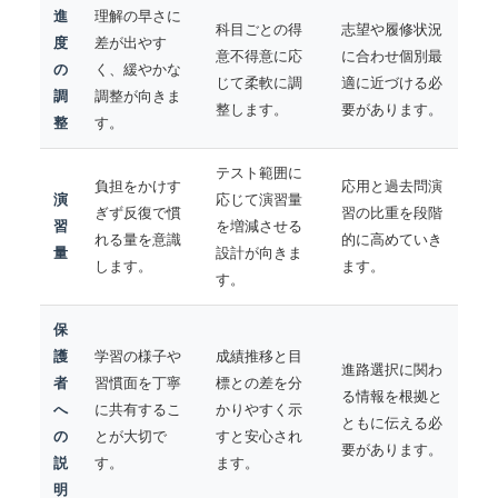
進
理解の早さに
科目ごとの得
志望や履修状況
度
差が出やす
意不得意に応
に合わせ個別最
の
く、緩やかな
じて柔軟に調
適に近づける必
調
調整が向きま
整します。
要があります。
整
す。
テスト範囲に
負担をかけす
応用と過去問演
演
応じて演習量
ぎず反復で慣
習の比重を段階
習
を増減させる
れる量を意識
的に高めていき
量
設計が向きま
します。
ます。
す。
保
護
学習の様子や
成績推移と目
進路選択に関わ
者
習慣面を丁寧
標との差を分
る情報を根拠と
へ
に共有するこ
かりやすく示
ともに伝える必
の
とが大切で
すと安心され
要があります。
説
す。
ます。
明