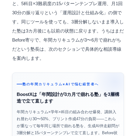
と、5科目×3難易度の15パターンテンプレ運用、月1回
30分の振り返りという「運用設計と仕組み化」の側で
す。同じツールを使っても、3層分解しないまま導入し
た塾は3カ月後にも以前の状態に戻ります。うちはまだ
Before寄りで、年間カリキュラムが3〜6月で崩れがち
だという塾長は、次のセクションで具体的な相談導線
を案内します。
塾の年間カリキュラム×AIで悩む経営者へ
BoostXは「年間設計が3カ月で崩れる塾」を3層構
造で立て直します
年間カリキュラム×学年×科目の組み合わせ爆発、講師入
れ替わり30〜50%、プリント作成47分の負荷――これら
が重なって毎年同じ場所で崩れる塾を、生成AI伴走顧問が
3層分解と15パターンテンプレで立て直します。Before状