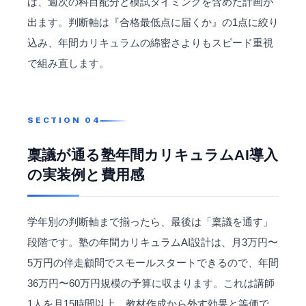
ば、週次の科目配分と模試タイミングを含めた計画が
出ます。判断軸は『合格最低点に届くか』の1点に絞り
込み、年間カリキュラムの綿密さよりもスピード重視
で組み直します。
稟議が通る塾年間カリキュラムAI導入
の実装例と費用感
学年別の判断軸まで揃ったら、最後は「稟議を通す」
段階です。塾の年間カリキュラムAI設計は、月3万円〜
5万円の伴走顧問でスモールスタートできるので、年間
36万円〜60万円規模の予算に収まります。これは講師
1人を月15時間以上、教材作成から外す効果と等価で