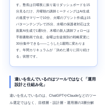
す。塾長は日曜夜に振り返りダッシュボードを15
分見るだけ、月曜朝の講師ミーティングはAI生成
の進度サマリーで10分、火曜のプリント作成は15
パターンテンプレで25分、水曜の保護者対応は文
面案AI生成で1通5分、木曜の新人講師フォローは
手順書動画で自走、金曜は生徒個別の戦略変更に
30分集中できる――こうした1週間に変わりま
す。年間カリキュラムが「決めた通りに回り続け
る」状態です。
違いを生んでいるのはツールではなく「運用
設計と仕組み化」
違いを生んでいるのは、ChatGPTやClaudeなどのツー
ル選定ではなく、目標層・設計層・運用層の3層分解