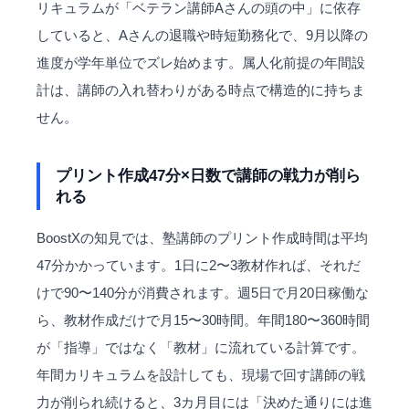
リキュラムが「ベテラン講師Aさんの頭の中」に依存
していると、Aさんの退職や時短勤務化で、9月以降の
進度が学年単位でズレ始めます。属人化前提の年間設
計は、講師の入れ替わりがある時点で構造的に持ちま
せん。
プリント作成47分×日数で講師の戦力が削ら
れる
BoostXの知見では、塾講師のプリント作成時間は平均
47分かかっています。1日に2〜3教材作れば、それだ
けで90〜140分が消費されます。週5日で月20日稼働な
ら、教材作成だけで月15〜30時間。年間180〜360時間
が「指導」ではなく「教材」に流れている計算です。
年間カリキュラムを設計しても、現場で回す講師の戦
力が削られ続けると、3カ月目には「決めた通りには進