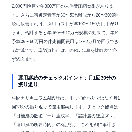
2,000円換算で年360万円の人件費圧縮効果がありま
す。さらに講師定着率が30〜50%離脱から20〜30%離
脱に改善すれば、採用コストが年100〜150万円下がり
ます。合計すると年460〜510万円規模の効果で、年間
予算36〜60万円の伴走顧問費用は1〜2カ月で回収でき
る計算です。稟議資料にはこのROI試算を比較表で必
ず添えます。
運用継続のチェックポイント：月1回30分の
振り返り
年間カリキュラムAI設計は、作って終わりではなく月1
回30分の振り返りで運用継続します。チェック観点は
「目標層の数値ゴール達成率」「設計層の進度ズレ」
「運用層の所要時間」の3点だけ。これをAIに集計さ