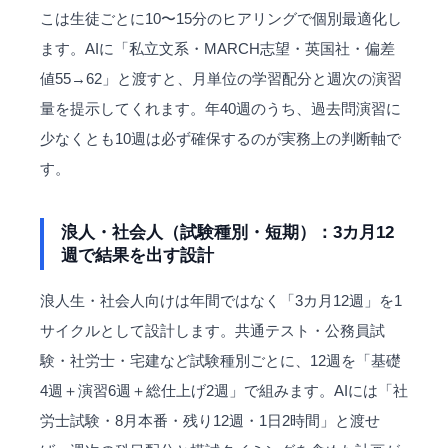
こは生徒ごとに10〜15分のヒアリングで個別最適化し
ます。AIに「私立文系・MARCH志望・英国社・偏差
値55→62」と渡すと、月単位の学習配分と週次の演習
量を提示してくれます。年40週のうち、過去問演習に
少なくとも10週は必ず確保するのが実務上の判断軸で
す。
浪人・社会人（試験種別・短期）：3カ月12
週で結果を出す設計
浪人生・社会人向けは年間ではなく「3カ月12週」を1
サイクルとして設計します。共通テスト・公務員試
験・社労士・宅建など試験種別ごとに、12週を「基礎
4週＋演習6週＋総仕上げ2週」で組みます。AIには「社
労士試験・8月本番・残り12週・1日2時間」と渡せ