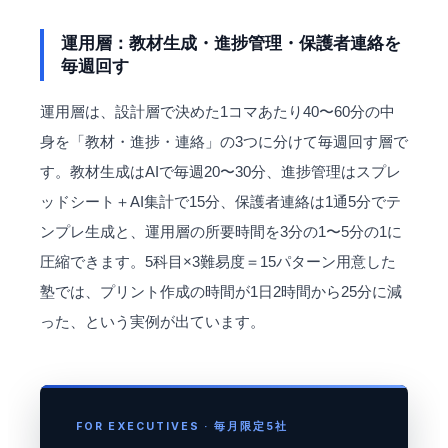
運用層：教材生成・進捗管理・保護者連絡を
毎週回す
運用層は、設計層で決めた1コマあたり40〜60分の中
身を「教材・進捗・連絡」の3つに分けて毎週回す層で
す。教材生成はAIで毎週20〜30分、進捗管理はスプレ
ッドシート＋AI集計で15分、保護者連絡は1通5分でテ
ンプレ生成と、運用層の所要時間を3分の1〜5分の1に
圧縮できます。5科目×3難易度＝15パターン用意した
塾では、プリント作成の時間が1日2時間から25分に減
った、という実例が出ています。
FOR EXECUTIVES · 毎月限定5社