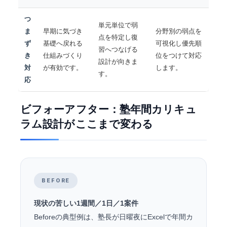
つ
単元単位で弱
ま
早期に気づき
分野別の弱点を
点を特定し復
ず
基礎へ戻れる
可視化し優先順
習へつなげる
き
仕組みづくり
位をつけて対応
設計が向きま
対
が有効です。
します。
す。
応
ビフォーアフター：塾年間カリキュ
ラム設計がここまで変わる
BEFORE
現状の苦しい1週間／1日／1案件
Beforeの典型例は、塾長が日曜夜にExcelで年間カ