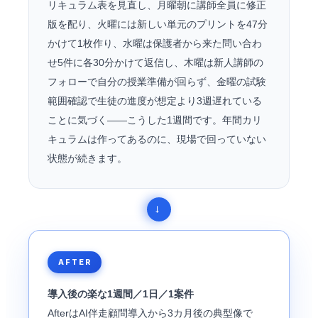
リキュラム表を見直し、月曜朝に講師全員に修正
版を配り、火曜には新しい単元のプリントを47分
かけて1枚作り、水曜は保護者から来た問い合わ
せ5件に各30分かけて返信し、木曜は新人講師の
フォローで自分の授業準備が回らず、金曜の試験
範囲確認で生徒の進度が想定より3週遅れている
ことに気づく――こうした1週間です。年間カリ
キュラムは作ってあるのに、現場で回っていない
状態が続きます。
AFTER
導入後の楽な1週間／1日／1案件
AfterはAI伴走顧問導入から3カ月後の典型像で