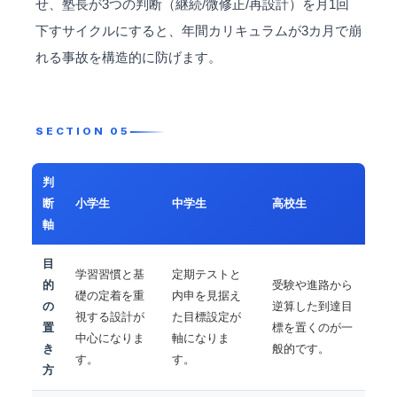
せ、塾長が3つの判断（継続/微修正/再設計）を月1回
下すサイクルにすると、年間カリキュラムが3カ月で崩
れる事故を構造的に防げます。
判
断
小学生
中学生
高校生
軸
目
学習習慣と基
定期テストと
的
受験や進路から
礎の定着を重
内申を見据え
の
逆算した到達目
視する設計が
た目標設定が
置
標を置くのが一
中心になりま
軸になりま
き
般的です。
す。
す。
方