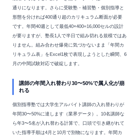
通りになります。さらに受験塾・補習塾・個別指導と
形態を分ければ400通り超のカリキュラム断面が必要
です。年間40週として最低40×400=16,000セルの設計
が要りますが、塾長1人で半日で組み切れる規模ではあ
りません。組み合わせ爆発に気づかないまま「年間カ
リキュラム表」をExcel1枚で表現しようとした瞬間、6
月の中間試験対応で破綻します。
講師の年間入れ替わり30〜50%で属人化が崩
れる
個別指導塾では大学生アルバイト講師の入れ替わりが
年間30〜50%に達します（業界データ）。10名講師な
ら年3〜5名が入れ替わる計算で、口頭で引き継がれて
いた指導手順は4月と10月で別物になります。年間カ