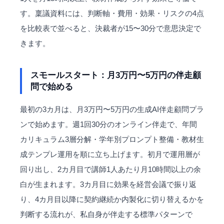
す。稟議資料には、判断軸・費用・効果・リスクの4点
を比較表で並べると、決裁者が15〜30分で意思決定で
きます。
スモールスタート：月3万円〜5万円の伴走顧
問で始める
最初の3カ月は、月3万円〜5万円の生成AI伴走顧問プラ
ンで始めます。週1回30分のオンライン伴走で、年間
カリキュラム3層分解・学年別プロンプト整備・教材生
成テンプレ運用を順に立ち上げます。初月で運用層が
回り出し、2カ月目で講師1人あたり月10時間以上の余
白が生まれます。3カ月目に効果を経営会議で振り返
り、4カ月目以降に契約継続か内製化に切り替えるかを
判断する流れが、私自身が伴走する標準パターンで