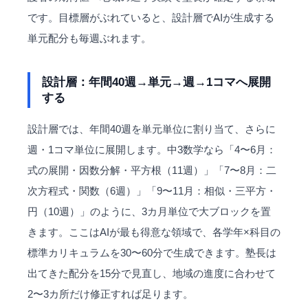
です。目標層がぶれていると、設計層でAIが生成する
単元配分も毎週ぶれます。
設計層：年間40週→単元→週→1コマへ展開
する
設計層では、年間40週を単元単位に割り当て、さらに
週・1コマ単位に展開します。中3数学なら「4〜6月：
式の展開・因数分解・平方根（11週）」「7〜8月：二
次方程式・関数（6週）」「9〜11月：相似・三平方・
円（10週）」のように、3カ月単位で大ブロックを置
きます。ここはAIが最も得意な領域で、各学年×科目の
標準カリキュラムを30〜60分で生成できます。塾長は
出てきた配分を15分で見直し、地域の進度に合わせて
2〜3カ所だけ修正すれば足ります。