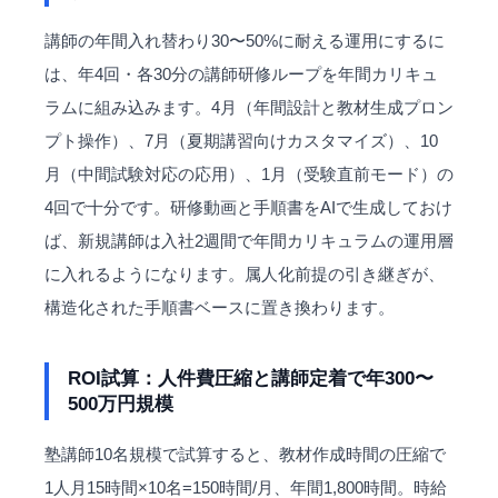
講師の年間入れ替わり30〜50%に耐える運用にするに
は、年4回・各30分の講師研修ループを年間カリキュ
ラムに組み込みます。4月（年間設計と教材生成プロン
プト操作）、7月（夏期講習向けカスタマイズ）、10
月（中間試験対応の応用）、1月（受験直前モード）の
4回で十分です。研修動画と手順書をAIで生成しておけ
ば、新規講師は入社2週間で年間カリキュラムの運用層
に入れるようになります。属人化前提の引き継ぎが、
構造化された手順書ベースに置き換わります。
ROI試算：人件費圧縮と講師定着で年300〜
500万円規模
塾講師10名規模で試算すると、教材作成時間の圧縮で
1人月15時間×10名=150時間/月、年間1,800時間。時給