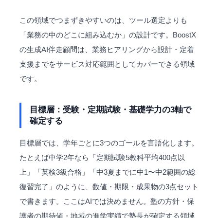
この領域でつまずきやすいのは、ツール選定よりも
「業務の中のどこに組み込むか」の設計です。BoostX
の
生成AI伴走顧問
は、業務ヒアリングから設計・定着
支援までをサービス対応範囲としてカバーできる領域
です。
目標層：受験・定期試験・基礎学力の3軸で
確定する
目標層では、学年ごとに3つのゴールを言語化します。
たとえば中学2年なら「定期試験5教科平均400点以
上」「英検3級合格」「中3夏までに中1〜中2範囲の総
復習完了」のように、数値・期限・成果物の3点セット
で書きます。ここはAIでは決めません。塾の方針・保
護者の期待値・地域の進学実績で塾長が確定する領域