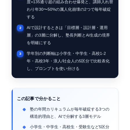
度=135通り超の組み合わせ爆発と、講師入れ替
わり年30〜50%の属人化崩壊の2つで毎年破綻
する
AIで設計するときは「目標層・設計層・運用
層」の3層に分解し、塾長判断とAI生成の境界
を明確にする
学年別の判断軸は小学生・中学生・高校1-2
年・高校3年・浪人/社会人の5区分で比較表化
し、プロンプトを使い分ける
この記事で分かること
塾の年間カリキュラムが毎年破綻する3つの
構造的理由と、AIで分解する3層モデル
小学生・中学生・高校生・受験生など5区分