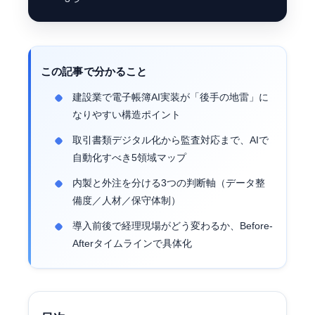
この記事で分かること
建設業で電子帳簿AI実装が「後手の地雷」に
なりやすい構造ポイント
取引書類デジタル化から監査対応まで、AIで
自動化すべき5領域マップ
内製と外注を分ける3つの判断軸（データ整
備度／人材／保守体制）
導入前後で経理現場がどう変わるか、Before-
Afterタイムラインで具体化