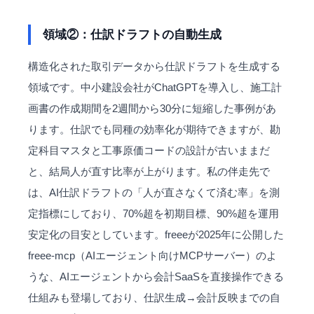
領域②：仕訳ドラフトの自動生成
構造化された取引データから仕訳ドラフトを生成する
領域です。中小建設会社がChatGPTを導入し、施工計
画書の作成期間を2週間から30分に短縮した事例があ
ります。仕訳でも同種の効率化が期待できますが、勘
定科目マスタと工事原価コードの設計が古いままだ
と、結局人が直す比率が上がります。私の伴走先で
は、AI仕訳ドラフトの「人が直さなくて済む率」を測
定指標にしており、70%超を初期目標、90%超を運用
安定化の目安としています。freeeが2025年に公開した
freee-mcp（AIエージェント向けMCPサーバー）のよ
うな、AIエージェントから会計SaaSを直接操作できる
仕組みも登場しており、仕訳生成→会計反映までの自