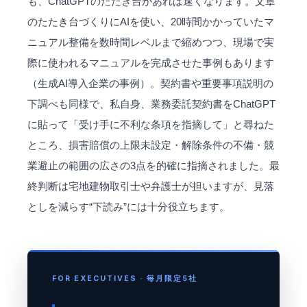
も、ChatGPTのたたき台があれば速くなります。文章
のたたき台づくりにAIを使い、20時間かかっていたマ
ニュアル整備を数時間レベルまで縮めつつ、現場で実
際に使われるマニュアルを完成させた事例もあります
（生成AI導入企業の事例）。契約書や重要事項説明の
下調べも同様で、私自身、業務委託契約書をChatGPT
に貼って「受け手に不利な条項を指摘して」と尋ねた
ところ、損害賠償の上限未設定・解除条件の不備・競
業避止の範囲の広さの3点を的確に指摘されました。最
終判断は宅地建物取引士や弁護士が担いますが、見落
としを減らす“下読み”には十分役立ちます。
FOR EXECUTIVES · 毎月限定5社