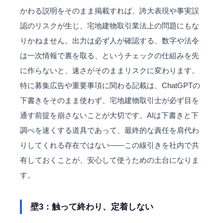
かわる説明をそのまま掲載すれば、誇大表現や事実誤
認のリスクが生じ、宅地建物取引業法上の問題にもな
りかねません。出力は必ず人が確認する、数字や法令
は一次情報で裏を取る、というチェックの仕組みを先
に作らないと、速さがそのままリスクに変わります。
特に募集広告や重要事項に関わる記載は、ChatGPTの
下書きをそのまま使わず、宅地建物取引士が必ず目を
通す前提を崩さないことが大切です。AIは下書きと下
調べを速くする道具であって、最終的な責任を肩代わ
りしてくれる存在ではない——この線引きを社内で共
有しておくことが、安心して使うための土台になりま
す。
壁3：触って終わり、定着しない