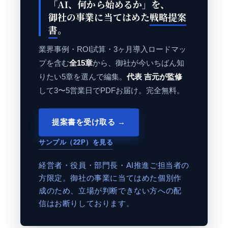
「AI、何から始めるか」を、
御社の事業に当てはめた
戦略提案
書
。
業界事例・ROI試算・3ヶ月導入ロードマッ
プを含む
全15章
から、御社が今いちばん知
りたい5章を選んで編集。
代表 吉元が監修
して3〜5営業日でPDFお届け。完全無料。
提案書を受け取る →
サンプル（22P）を見る
経営者・役員・部門長・AI推進ご担当者の
方限定。御社の事業に当てはめた個別作
成のため、立場が判断できない方への配
信はお断りしております。