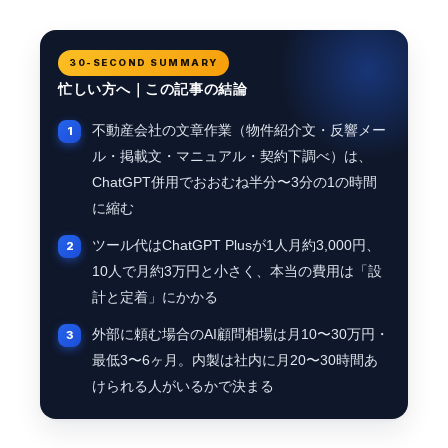
30-SECOND SUMMARY
忙しい方へ｜この記事の結論
不動産会社の文章作業（物件紹介文・反響メー
ル・掲載文・マニュアル・契約下調べ）は、
ChatGPT併用でおおむね半分〜3分の1の時間
に縮む
ツール代はChatGPT Plusが1人月約3,000円、
10人で月約3万円と小さく、本当の費用は「設
計と定着」にかかる
外部に頼む場合のAI顧問相場は月10〜30万円・
最低3〜6ヶ月。内製は社内に月20〜30時間あ
けられる人がいるかで決まる