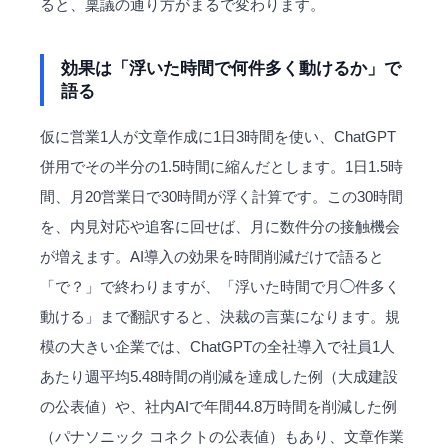
ると、稟議の通り方がまるで変わります。
効果は「浮いた時間で何件多く動けるか」で
語る
仮に営業1人が文章作成に1日3時間を使い、ChatGPT
併用でその半分の1.5時間に縮んだとします。1日1.5時
間、月20営業日で30時間が浮く計算です。この30時間
を、内見対応や追客に回せば、月に数件分の接触機会
が増えます。AI導入の効果を時間削減だけで語ると
「で？」で終わりますが、「浮いた時間で月◯件多く
動ける」まで翻訳すると、決裁の言葉になります。規
模の大きい企業では、ChatGPTの全社導入で社員1人
あたり週平均5.48時間の削減を達成した例（大成建設
の公表値）や、社内AIで年間44.8万時間を削減した例
（パナソニック コネクトの公表値）もあり、文章作業