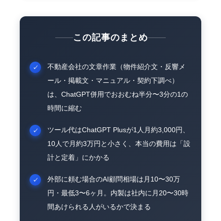
この記事のまとめ
不動産会社の文章作業（物件紹介文・反響メ
ール・掲載文・マニュアル・契約下調べ）
は、ChatGPT併用でおおむね半分〜3分の1の
時間に縮む
ツール代はChatGPT Plusが1人月約3,000円、
10人で月約3万円と小さく、本当の費用は「設
計と定着」にかかる
外部に頼む場合のAI顧問相場は月10〜30万
円・最低3〜6ヶ月。内製は社内に月20〜30時
間あけられる人がいるかで決まる