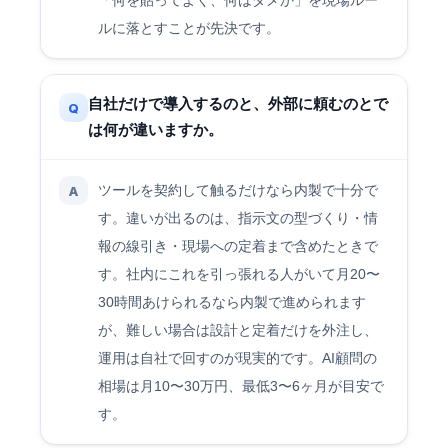
「何を貼ってよく、何はダメか」を現場ルー
ルに落とすことが先決です。
自社だけで導入するのと、外部に頼むのとで
Q
は何が違いますか。
ツールを契約して触るだけなら内製で十分で
A
す。違いが出るのは、指示文の型づくり・情
報の線引き・現場への定着まで含めたときで
す。社内にこれを引っ張れる人がいて月20〜
30時間あけられるなら内製で進められます
が、難しい場合は設計と定着だけを外注し、
運用は自社で回すのが現実的です。AI顧問の
相場は月10〜30万円、最低3〜6ヶ月が目安で
す。