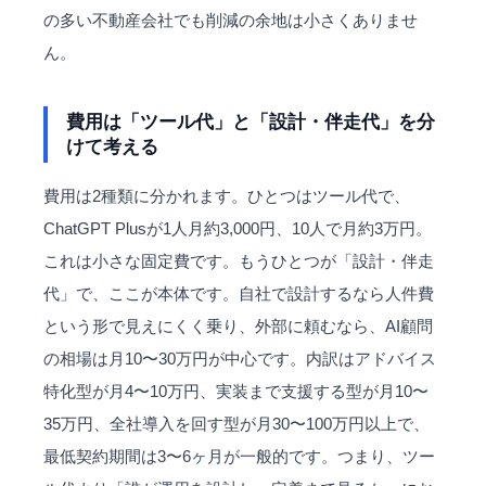
の多い不動産会社でも削減の余地は小さくありませ
ん。
費用は「ツール代」と「設計・伴走代」を分
けて考える
費用は2種類に分かれます。ひとつはツール代で、
ChatGPT Plusが1人月約3,000円、10人で月約3万円。
これは小さな
固定費
です。もうひとつが「設計・伴走
代」で、ここが本体です。自社で設計するなら人件費
という形で見えにくく乗り、外部に頼むなら、AI顧問
の相場は月10〜30万円が中心です。内訳はアドバイス
特化型が月4〜10万円、実装まで支援する型が月10〜
35万円、全社導入を回す型が月30〜100万円以上で、
最低契約期間は3〜6ヶ月が一般的です。つまり、ツー