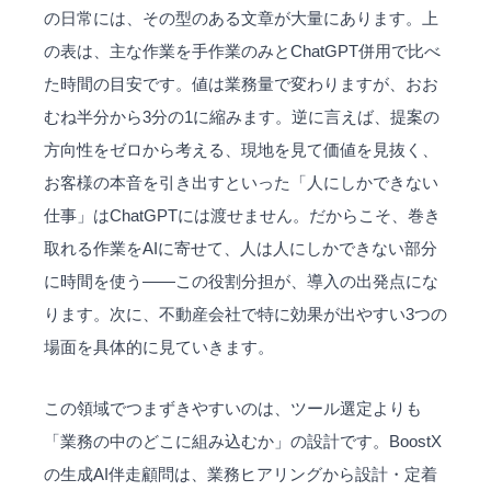
の日常には、その型のある文章が大量にあります。上
の表は、主な作業を手作業のみとChatGPT併用で比べ
た時間の目安です。値は業務量で変わりますが、おお
むね半分から3分の1に縮みます。逆に言えば、提案の
方向性をゼロから考える、現地を見て価値を見抜く、
お客様の本音を引き出すといった「人にしかできない
仕事」はChatGPTには渡せません。だからこそ、巻き
取れる作業をAIに寄せて、人は人にしかできない部分
に時間を使う——この役割分担が、導入の出発点にな
ります。次に、不動産会社で特に効果が出やすい3つの
場面を具体的に見ていきます。
この領域でつまずきやすいのは、ツール選定よりも
「業務の中のどこに組み込むか」の設計です。BoostX
の
生成AI伴走顧問
は、業務ヒアリングから設計・定着