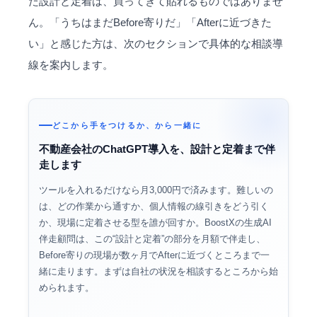
た設計と定着は、買ってきて貼れるものではありませ
ん。「うちはまだBefore寄りだ」「Afterに近づきた
い」と感じた方は、次のセクションで具体的な相談導
線を案内します。
どこから手をつけるか、から一緒に
不動産会社のChatGPT導入を、設計と定着まで伴
走します
ツールを入れるだけなら月3,000円で済みます。難しいの
は、どの作業から通すか、個人情報の線引きをどう引く
か、現場に定着させる型を誰が回すか。BoostXの生成AI
伴走顧問は、この“設計と定着”の部分を月額で伴走し、
Before寄りの現場が数ヶ月でAfterに近づくところまで一
緒に走ります。まずは自社の状況を相談するところから始
められます。