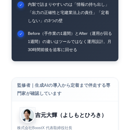
内製で詰まりやすいのは「情報の持ち出し」
「出力の正確性と宅建業法上の責任」「定着
しない」の3つの壁
Before（手作業の1週間）とAfter（運用が回る
1週間）の違いはツールではなく運用設計。月
30時間前後を追客に回せる
監修者｜生成AIの導入から定着まで伴走する専
門家が確認しています
吉元大輝（よしもとひろき）
株式会社BoostX 代表取締役社長