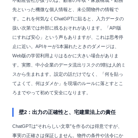
不動産会社が扱うのは、顧客の年収・家族構成・勤務
先といった機微な個人情報と、未公開物件の情報で
す。これを何気なくChatGPTに貼ると、入力データの
扱い次第では外部に残るおそれがあります。「API版
にすれば安心」という声もありますが、これは思考停
止に近い。APIキーが1本漏れたときのダメージは、
Web版の学習利用よりはるかに大きい場合がありま
す。実際、中小企業のデータ流出リスクの9割は人的ミ
スから生まれます。設定の話だけでなく、「何を貼っ
てよくて、何はダメか」を現場のルールに落とすとこ
ろまでやって初めて安全になります。
壁2：出力の正確性と、宅建業法上の責任
ChatGPTは“それらしい文章”を作るのは得意ですが、
事実の正確さは保証しません。物件の条件や法令にか