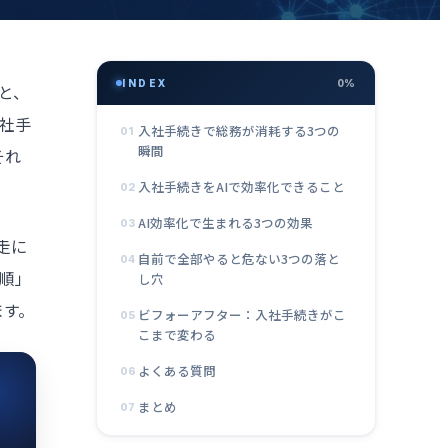
INDEX
0%
と、
社手
入社手続きで総務が消耗する3つの
01
瞬間
それ
入社手続きをAIで効率化できること
02
AI効率化で生まれる3つの効果
03
走に
自前で全部やると危ない3つの落と
04
順」
し穴
ます。
ビフォーアフター：入社手続きがこ
05
こまで変わる
よくある質問
06
まとめ
07