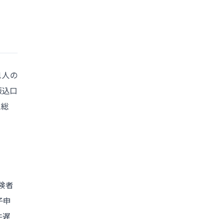
1人の
振込口
に総
険者
子申
件遅