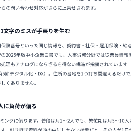
からの問い合わせ対応がさらに上乗せされます。
、1文字のミスが手戻りを生む
用保険番号といった同じ情報を、契約書・社保・雇用保険・給
庁の2025年版中小企業白書でも、人事労務分野では従業員情報
の処理もアナログにならざるを得ない構造が指摘されています
第5節デジタル化・DX
）。住所の番地を1つ打ち間違えるだけで
珍しくありません。
人に負荷が偏る
ミングに偏ります。普段は月1〜2人でも、繁忙期は月5〜10人
す。引き継ぎ資料が頭の中にしかない状態だと、その人が1日