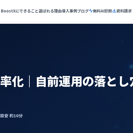
BoostXにできること
選ばれる理由
導入事例
ブログ
無料AI診断
資料請求
効率化｜自前運用の落とし
了目安 約10分