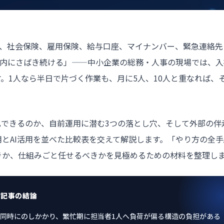
書、社会保険、雇用保険、給与口座、マイナンバー、緊急連絡先
限内にさばき続ける」——中小企業の総務・
人事
の現場では、入
。1人なら半日で片づく作業も、月に5人、10人と重なれば、
化できるのか、自前運用に潜む3つの落とし穴、そして外部の伴
とAI活用を並べた比較表を交えて解説します。「やり方の全手
きか、仕組みごと任せるべきかを見極めるための材料を整理し
の記事の結論
同時にのしかかり、繁忙期に担当者1人へ負荷が偏る構造の負担がある