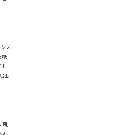
与シス
を紙
（出
届出
に跳
休む