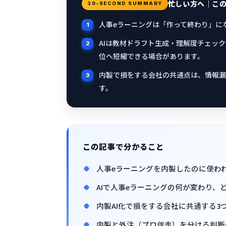
忙しい方へ｜こ
30-SECOND SUMMARY
人事eラーニングは「作って終わり」に
AIは教材ドラフト生成・理解度チェッ
位へ短縮できる場合があります。
内製で損をする会社の共通点は、情報漏
す。
この記事で分かること
人事eラーニングを内製したのに使わ
AIで人事eラーニングの何が変わり、
内製AI化で損をする会社に共通する3
内製と外注（プロ伴走）を分ける判断