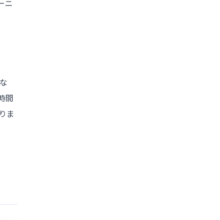
ーニ
。
な
時間
りま