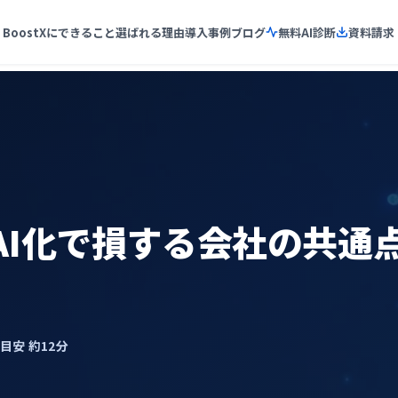
BoostXにできること
選ばれる理由
導入事例
ブログ
無料AI診断
資料請求
AI化で損する会社の共通
了目安 約12分