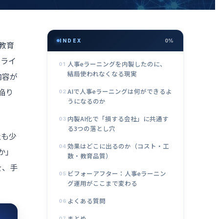
INDEX
0%
教育
スライ
人事eラーニングを内製したのに、
01
結局使われなくなる現実
内容が
陥り
AIで人事eラーニングは何ができるよ
02
うになるのか
内製AI化で「損する会社」に共通す
03
る3つの落とし穴
社も少
効果はどこに出るのか（コスト・工
04
か」
数・教育品質）
を、手
ビフォーアフター：人事eラーニン
05
グ運用がここまで変わる
よくある質問
06
まとめ
07