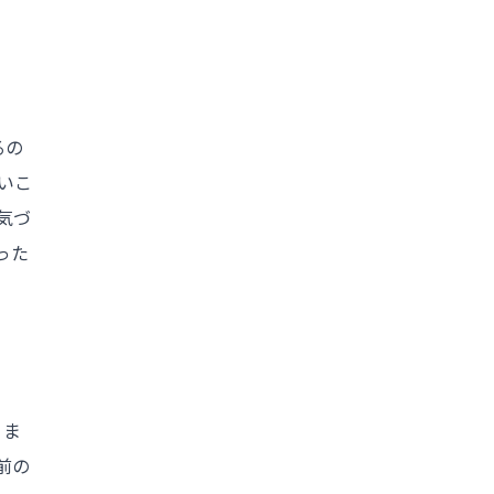
るの
いこ
気づ
った
りま
前の