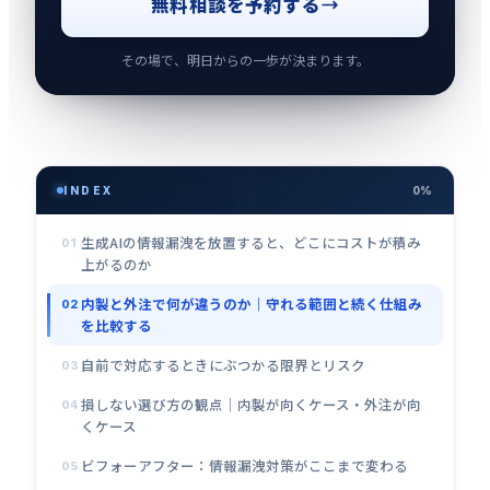
無料相談を予約する
その場で、明日からの一歩が決まります。
INDEX
0%
生成AIの情報漏洩を放置すると、どこにコストが積み
01
上がるのか
内製と外注で何が違うのか｜守れる範囲と続く仕組み
02
を比較する
自前で対応するときにぶつかる限界とリスク
03
損しない選び方の観点｜内製が向くケース・外注が向
04
くケース
ビフォーアフター：情報漏洩対策がここまで変わる
05