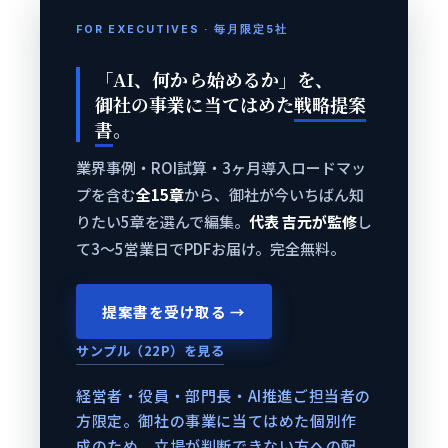
FOR EXECUTIVES · 毎月限定5社
「AI、何から始めるか」を、
御社の事業に当てはめた
戦略提案
書
。
業界事例・ROI試算・3ヶ月導入ロードマッ
プを含む
全15章
から、御社が今いちばん知
りたい5章を選んで編集。
代表 吉元が監修
し
て3〜5営業日でPDFお届け。完全無料。
提案書を受け取る →
サンプル（22P）を見る
経営者・役員・部門長・AI推進ご担当者の
方限定。御社の事業に当てはめた個別作
成のため、立場が判断できない方への配