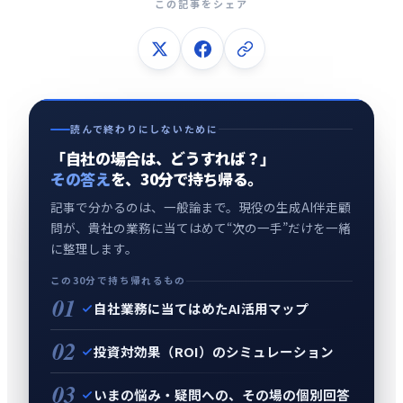
この記事をシェア
読んで終わりにしないために
「自社の場合は、どうすれば？」
その答え
を、30分で持ち帰る。
記事で分かるのは、一般論まで。現役の生成AI伴走顧
問が、貴社の業務に当てはめて“次の一手”だけを一緒
に整理します。
この30分で持ち帰れるもの
01
自社業務に当てはめたAI活用マップ
02
投資対効果（ROI）のシミュレーション
03
いまの悩み・疑問への、その場の個別回答