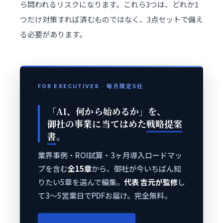
ら問われるリスクになります。これら3つは、どれか1
つだけ対策すれば済むものではなく、3点セットで備え
る必要があります。
FOR EXECUTIVES · 毎月限定5社
「AI、何から始めるか」を、
御社の事業に当てはめた
戦略提案
書
。
業界事例・ROI試算・3ヶ月導入ロードマッ
プを含む
全15章
から、御社が今いちばん知
りたい5章を選んで編集。
代表 吉元が監修
し
て3〜5営業日でPDFお届け。完全無料。