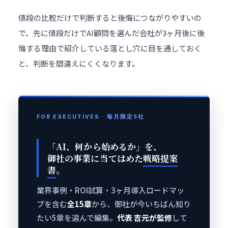
値段の比較だけで判断すると後悔につながりやすいの
で、先に
値段だけでAI顧問を選んだ会社が3ヶ月後に後
悔する理由
で紹介している落とし穴に目を通しておく
と、判断を間違えにくくなります。
FOR EXECUTIVES · 毎月限定5社
「AI、何から始めるか」を、
御社の事業に当てはめた
戦略提案
書
。
業界事例・ROI試算・3ヶ月導入ロードマッ
プを含む
全15章
から、御社が今いちばん知り
たい5章を選んで編集。
代表 吉元が監修
して