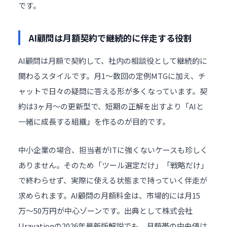
です。
AI顧問は月額契約で継続的に伴走する役割
AI顧問は月額で契約して、社内の相談役として継続的に
関わるスタイルです。月1〜数回の定例MTGに加え、チ
ャットで日々の疑問に答える形が多くなっています。契
約は3ヶ月〜の更新型で、短期の正解を出すより「AIと
一緒に成長する組織」を作るのが目的です。
中小企業の場合、担当者がITに強くないケースも珍しく
ありません。そのため「ツール選定だけ」「戦略だけ」
で終わらせず、実際に使える状態まで持っていく伴走が
求められます。AI顧問の月額料金は、市場的には月15
万〜50万円が中心ゾーンです。出典として
株式会社
Uravationの2026年最新版解説
でも、月額帯の中央値は