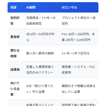
項目
AI顧問
AIコンサル
契約形
月額課金・3ヶ月〜の
プロジェクト単位の一括
態
自動更新型
契約
月10万〜50万円が中
PoC 40万〜200万円、本
費用帯
心
番 200万〜2,000万円
関わる
数ヶ月〜数年の継続
3ヶ月〜1年で区切る
期間
定着した業務改善と
報告書・システム・PoC
成果物
社内のAIリテラシー
成果物
向いて
AIを「続けて育てた
期限付きで明確な成果を
いる企
い」中小企業
出したい企業
業
成果が見えにくいと
契約終了後に現場で使わ