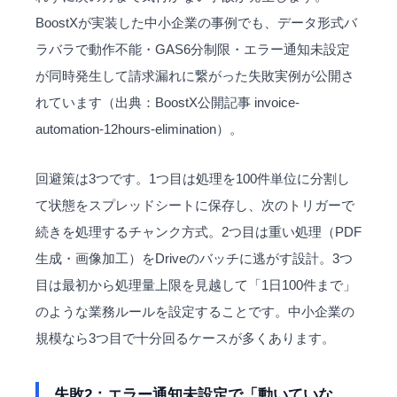
BoostXが実装した中小企業の事例でも、データ形式バ
ラバラで動作不能・GAS6分制限・エラー通知未設定
が同時発生して請求漏れに繋がった失敗実例が公開さ
れています（出典：BoostX公開記事
invoice-
automation-12hours-elimination
）。
回避策は3つです。1つ目は処理を100件単位に分割し
て状態をスプレッドシートに保存し、次のトリガーで
続きを処理するチャンク方式。2つ目は重い処理（PDF
生成・画像加工）をDriveのバッチに逃がす設計。3つ
目は最初から処理量上限を見越して「1日100件まで」
のような業務ルールを設定することです。中小企業の
規模なら3つ目で十分回るケースが多くあります。
失敗2：エラー通知未設定で「動いていな