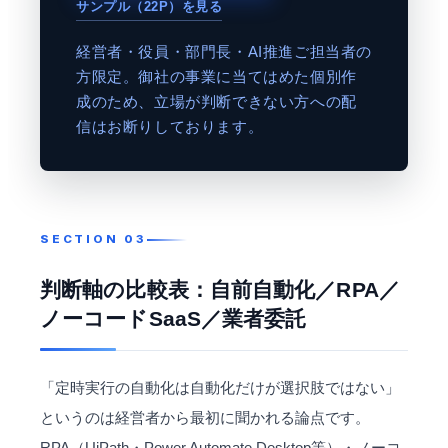
サンプル（22P）を見る
経営者・役員・部門長・AI推進ご担当者の
方限定。御社の事業に当てはめた個別作
成のため、立場が判断できない方への配
信はお断りしております。
判断軸の比較表：自前自動化／RPA／
ノーコードSaaS／業者委託
「定時実行の自動化は自動化だけが選択肢ではない」
というのは経営者から最初に聞かれる論点です。
RPA（UiPath・Power Automate Desktop等）・ノーコ