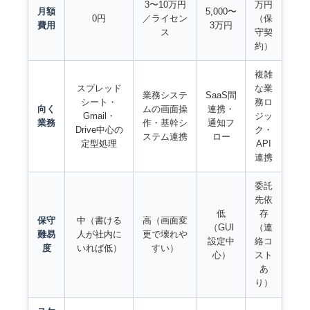
3〜10万円
万円
月額
5,000〜
0円
／ライセン
（保
費用
3万円
ス
守契
約）
複雑
スプレッド
な業
業務システ
SaaS間
シート・
務ロ
向く
ムの画面操
連携・
Gmail・
ジッ
業務
作・基幹シ
通知フ
Drive中心の
ク・
ステム連携
ロー
定型処理
API
連携
委託
先依
低
存
保守
中（書ける
高（画面変
（GUI
（連
難易
人が社内に
更で壊れや
設定中
絡コ
度
いれば低）
すい）
心）
スト
あ
り）