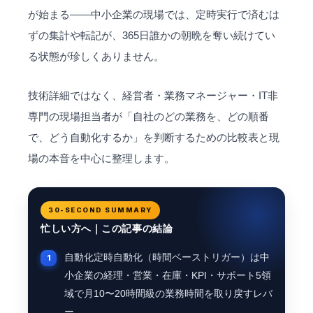
が始まる——中小企業の現場では、定時実行で済むは
ずの集計や転記が、365日誰かの朝晩を奪い続けてい
る状態が珍しくありません。
技術詳細ではなく、経営者・業務マネージャー・IT非
専門の現場担当者が「自社のどの業務を、どの順番
で、どう自動化するか」を判断するための比較表と現
場の本音を中心に整理します。
30-SECOND SUMMARY
忙しい方へ｜この記事の結論
自動化定時自動化（時間ベーストリガー）は中
小企業の経理・営業・在庫・KPI・サポート5領
域で月10〜20時間級の業務時間を取り戻すレバ
ー