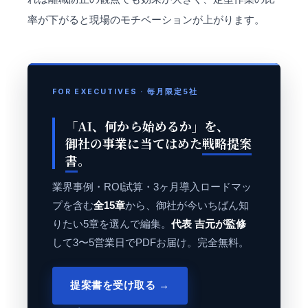
率が下がると現場のモチベーションが上がります。
FOR EXECUTIVES · 毎月限定5社
「AI、何から始めるか」を、
御社の事業に当てはめた
戦略提案
書
。
業界事例・ROI試算・3ヶ月導入ロードマッ
プを含む
全15章
から、御社が今いちばん知
りたい5章を選んで編集。
代表 吉元が監修
して3〜5営業日でPDFお届け。完全無料。
提案書を受け取る →