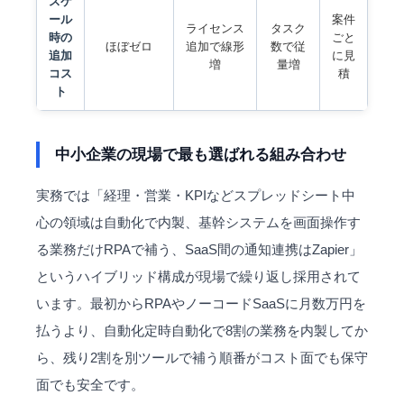
スケ
ール
案件
ライセンス
タスク
時の
ごと
ほぼゼロ
追加で線形
数で従
追加
に見
増
量増
コス
積
ト
中小企業の現場で最も選ばれる組み合わせ
実務では「経理・営業・KPIなどスプレッドシート中
心の領域は自動化で内製、基幹システムを画面操作す
る業務だけRPAで補う、SaaS間の通知連携はZapier」
というハイブリッド構成が現場で繰り返し採用されて
います。最初からRPAやノーコードSaaSに月数万円を
払うより、自動化定時自動化で8割の業務を内製してか
ら、残り2割を別ツールで補う順番がコスト面でも保守
面でも安全です。