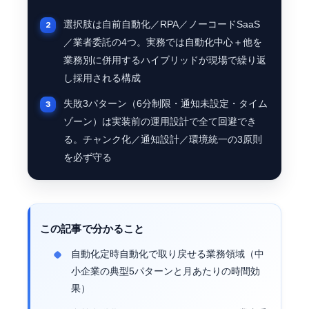
選択肢は自前自動化／RPA／ノーコードSaaS
／業者委託の4つ。実務では自動化中心＋他を
業務別に併用するハイブリッドが現場で繰り返
し採用される構成
失敗3パターン（6分制限・通知未設定・タイム
ゾーン）は実装前の運用設計で全て回避でき
る。チャンク化／通知設計／環境統一の3原則
を必ず守る
この記事で分かること
自動化定時自動化で取り戻せる業務領域（中
小企業の典型5パターンと月あたりの時間効
果）