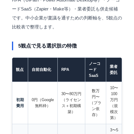
ードSaaS（Zapier・Make等）・業者委託も併走候補
です。中小企業が稟議を通すための判断軸を、5観点の
比較表で整理します。
5観点で見る選択肢の特徴
ノーコ
業者
観点
自前自動化
RPA
ード
委託
SaaS
10〜
数万
30〜80万円
100
円〜
初期
0円（Google
（ライセン
万円
（プラ
費用
無料枠）
ス＋初期構
（規
ン依
築）
模次
存）
第）
3〜5