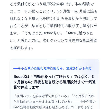
どう気付くかという運用設計の側です。私の経験で
は、コードが動くことより、3ヶ月後・6ヶ月後に誰も
触れなくなる属人化を防ぐ仕組みを最初から設計して
おくことが、結果として業務時間の取り戻し量を決め
ます。「うちはまだBefore寄り」「Afterに近づきた
い」と感じた方は、次セクションで具体的な相談導線
を案内します。
中小企業の自動化定時自動化を、運用設計から伴走
BoostXは「自動化を入れて終わり」ではなく、3
ヶ月後も6ヶ月後も動き続ける運用設計まで一気通
貫で伴走します
「夜間バッチを誰かが手で回している」「3ヶ月前に入れ
た自動化が止まったまま放置されている」——中小企業の
GAS定時自動化で繰り返し起きるのは、コードではなく