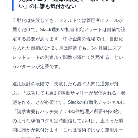
い」のに誰も気付かない
自動化は失敗してもデフォルトでは管理者にメールが
届くだけで、Slack通知や担当者宛アラートは自前で設
定する必要があります。中小企業の現場では、自動化
を入れた最初の1〜2ヶ月は順調でも、3ヶ月目にスプ
レッドシートの列追加で関数が壊れて沈黙する、とい
うパターンが定番です。
運用設計の段階で「失敗したら必ず人間に通知が飛
ぶ」「成功しても週1で稼働サマリーが配信される」状
態を作ることが必須です。Slackの自動化チャンネルに
「請求書発行バッチ完了：480件処理／所要4分23秒」
のような稼働ログを定時配信しておけば、止まった瞬
間に誰かが気付けます。これは技術ではなく運用ルー