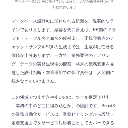
データベース設計AIに任せていい工程と、人間が責任を持つべき
工程の切り分け
データベース設計AIに任せられる範囲を、現実的なラ
インで切り直します。結論を先に言えば、ER図のドラ
フト・テーブル名と命名の候補出し・正規化観点のチ
ェック・サンプルSQLの生成までは、生成AIに任せる
価値が十分あります。一方で、業務要件のヒアリン
グ・データの実発生現場の観察・将来の業務変更を見
越した設計判断・本番運用での保守責任は、人間側に
残さなきゃいけません。
この領域でつまずきやすいのは、ツール選定よりも
「業務の中のどこに組み込むか」の設計です。BoostX
の
業務自動化サービス
は、業務ヒアリングから設計・
定着支援までをサービス対応範囲としてカバーできる