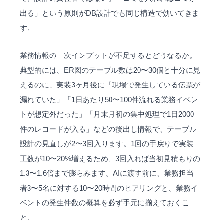
出る」という原則がDB設計でも同じ構造で効いてきま
す。
業務情報の一次インプットが不足するとどうなるか。
典型的には、ER図のテーブル数は20〜30個と十分に見
えるのに、実装3ヶ月後に「現場で発生している伝票が
漏れていた」「1日あたり50〜100件流れる業務イベン
トが想定外だった」「月末月初の集中処理で1日2000
件のレコードが入る」などの後出し情報で、テーブル
設計の見直しが2〜3回入ります。1回の手戻りで実装
工数が10〜20%増えるため、3回入れば当初見積もりの
1.3〜1.6倍まで膨らみます。AIに渡す前に、業務担当
者3〜5名に対する10〜20時間のヒアリングと、業務イ
ベントの発生件数の概算を必ず手元に揃えておくこ
と。