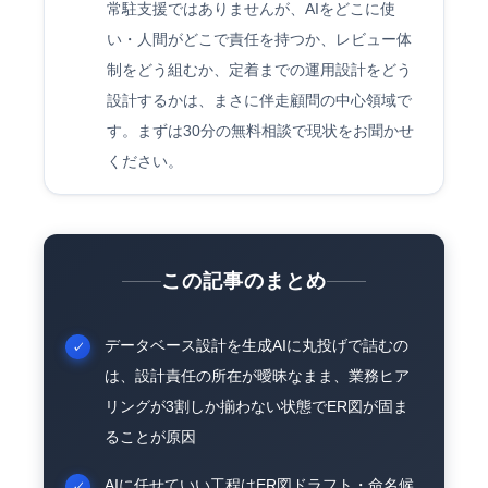
常駐支援ではありませんが、AIをどこに使
い・人間がどこで責任を持つか、レビュー体
制をどう組むか、定着までの運用設計をどう
設計するかは、まさに伴走顧問の中心領域で
す。まずは30分の無料相談で現状をお聞かせ
ください。
この記事のまとめ
データベース設計を生成AIに丸投げで詰むの
は、設計責任の所在が曖昧なまま、業務ヒア
リングが3割しか揃わない状態でER図が固ま
ることが原因
AIに任せていい工程はER図ドラフト・命名候