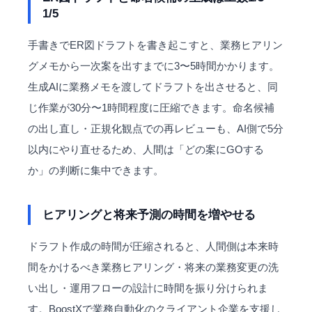
1/5
手書きでER図ドラフトを書き起こすと、業務ヒアリン
グメモから一次案を出すまでに3〜5時間かかります。
生成AIに業務メモを渡してドラフトを出させると、同
じ作業が30分〜1時間程度に圧縮できます。命名候補
の出し直し・正規化観点での再レビューも、AI側で5分
以内にやり直せるため、人間は「どの案にGOする
か」の判断に集中できます。
ヒアリングと将来予測の時間を増やせる
ドラフト作成の時間が圧縮されると、人間側は本来時
間をかけるべき業務ヒアリング・将来の業務変更の洗
い出し・運用フローの設計に時間を振り分けられま
す。BoostXで業務自動化のクライアント企業を支援し