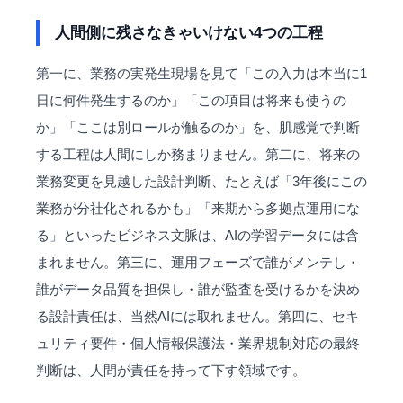
人間側に残さなきゃいけない4つの工程
第一に、業務の実発生現場を見て「この入力は本当に1
日に何件発生するのか」「この項目は将来も使うの
か」「ここは別ロールが触るのか」を、肌感覚で判断
する工程は人間にしか務まりません。第二に、将来の
業務変更を見越した設計判断、たとえば「3年後にこの
業務が分社化されるかも」「来期から多拠点運用にな
る」といったビジネス文脈は、AIの学習データには含
まれません。第三に、運用フェーズで誰がメンテし・
誰がデータ品質を担保し・誰が監査を受けるかを決め
る設計責任は、当然AIには取れません。第四に、セキ
ュリティ要件・個人情報保護法・業界規制対応の最終
判断は、人間が責任を持って下す領域です。