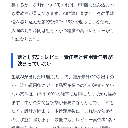
響するか」を1行ずつメモすれば、ER図に組み込むべ
き柔軟性が見えてきます。AIに渡し直すと、その柔軟
性を盛り込んだ第2案が10〜15分で返ってくるため、
人間の判断時間は短く・かつ精度の高いレビューが可
能になります。
落とし穴3：レビュー責任者と運用責任者が
決まっていない
生成AIが出したER図に対して、誰が最終GOを出すの
か・誰が運用後にデータ品質を保つのかが決まってい
ない案件は、ほぼ100%の確率で運用に入ってから揉め
ます。中小企業では役割が兼務になりがちで、「誰と
なく」設計が固まり、本番運用後に「これ誰が決めた
の」状態に陥ります。最低でも、レビュー責任者1名・