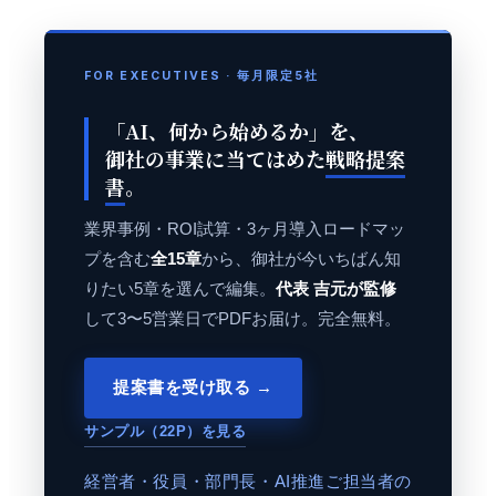
FOR EXECUTIVES · 毎月限定5社
「AI、何から始めるか」を、
御社の事業に当てはめた
戦略提案
書
。
業界事例・ROI試算・3ヶ月導入ロードマッ
プを含む
全15章
から、御社が今いちばん知
りたい5章を選んで編集。
代表 吉元が監修
して3〜5営業日でPDFお届け。完全無料。
提案書を受け取る →
サンプル（22P）を見る
経営者・役員・部門長・AI推進ご担当者の