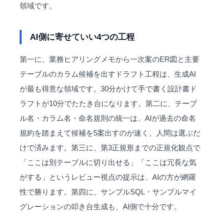
領域です。
AI側に寄せていい4つの工程
第一に、業務ヒアリングメモから一次案のER図と主要
テーブルのカラム候補を出すドラフト工程は、生成AI
が最も得意な領域です。30分かけて手で書く設計書ド
ラフトが10分でたたき台になります。第二に、テーブ
ル名・カラム名・命名規則の統一は、AIが過去の命名
規約を踏まえて候補を5案出すのが速く、人間は選ぶだ
けで済みます。第三に、第3正規形までの正規化観点で
「ここは別テーブルに切り出せる」「ここは冗長な気
がする」というレビュー視点の提示は、AIの方が網羅
性で勝ります。第四に、サンプルSQL・サンプルマイ
グレーションの叩き台生成も、AI側で十分です。