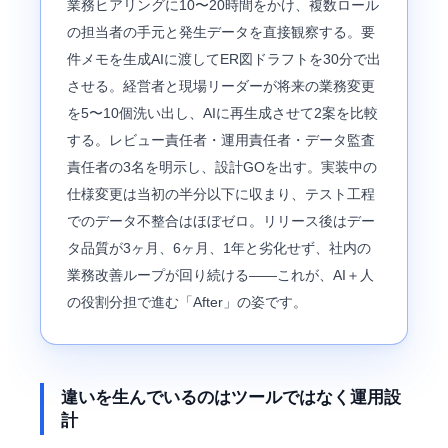
業務ヒアリングに10〜20時間をかけ、複数ロール
の担当者の手元と発生データを直接観察する。要
件メモを生成AIに渡してER図ドラフトを30分で出
させる。経営者と現場リーダーが将来の業務変更
を5〜10個洗い出し、AIに再生成させて2案を比較
する。レビュー責任者・運用責任者・データ監査
責任者の3名を明示し、設計GOを出す。実装中の
仕様変更は当初の半分以下に収まり、テスト工程
でのデータ不整合はほぼゼロ。リリース後はデー
タ品質が3ヶ月、6ヶ月、1年と劣化せず、社内の
業務改善ループが回り続ける——これが、AI＋人
の役割分担で進む「After」の姿です。
違いを生んでいるのはツールではなく運用設
計