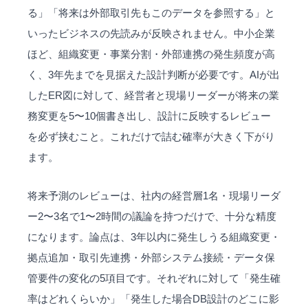
る」「将来は外部取引先もこのデータを参照する」と
いったビジネスの先読みが反映されません。中小企業
ほど、組織変更・事業分割・外部連携の発生頻度が高
く、3年先までを見据えた設計判断が必要です。AIが出
したER図に対して、経営者と現場リーダーが将来の業
務変更を5〜10個書き出し、設計に反映するレビュー
を必ず挟むこと。これだけで詰む確率が大きく下がり
ます。
将来予測のレビューは、社内の経営層1名・現場リーダ
ー2〜3名で1〜2時間の議論を持つだけで、十分な精度
になります。論点は、3年以内に発生しうる組織変更・
拠点追加・取引先連携・外部システム接続・データ保
管要件の変化の5項目です。それぞれに対して「発生確
率はどれくらいか」「発生した場合DB設計のどこに影