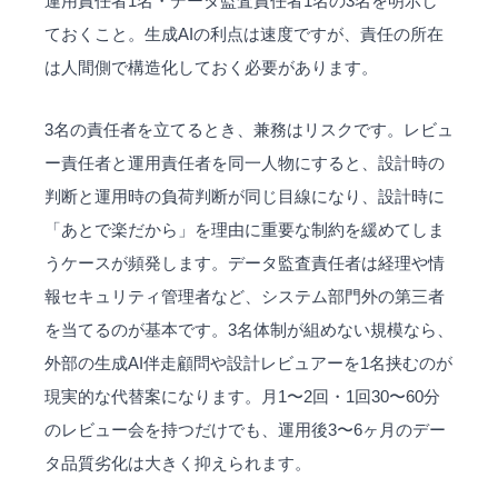
運用責任者1名・データ監査責任者1名の3名を明示し
ておくこと。生成AIの利点は速度ですが、責任の所在
は人間側で構造化しておく必要があります。
3名の責任者を立てるとき、兼務はリスクです。レビュ
ー責任者と運用責任者を同一人物にすると、設計時の
判断と運用時の負荷判断が同じ目線になり、設計時に
「あとで楽だから」を理由に重要な制約を緩めてしま
うケースが頻発します。データ監査責任者は経理や情
報セキュリティ管理者など、システム部門外の第三者
を当てるのが基本です。3名体制が組めない規模なら、
外部の生成AI伴走顧問や設計レビュアーを1名挟むのが
現実的な代替案になります。月1〜2回・1回30〜60分
のレビュー会を持つだけでも、運用後3〜6ヶ月のデー
タ品質劣化は大きく抑えられます。