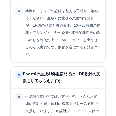
業務ヒアリングの記録を整える工程から始め
A
てください。生成AIに渡せる業務情報の質
が、ER図の品質を決めます。10〜20時間の業
務ヒアリングと、5〜10個の将来業務変更の洗
い出しを終えた上で、AIにドラフトを出させ
るのが現実的です。順番を逆にすると詰みま
す。
BoostXの生成AI伴走顧問では、DB設計の支
Q
援もしてもらえますか
生成AI伴走顧問では、業務可視化・AI活用範
A
囲の設計・運用体制の構築までを一気通貫で
支援しています。DB設計プロジェクト単体の