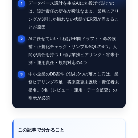
データベース設計を生成AIに丸投げで詰むの
は、設計責任の所在が曖昧なまま、業務ヒアリ
ングが3割しか揃わない状態でER図が固まるこ
とが原因
AIに任せていい工程はER図ドラフト・命名候
補・正規化チェック・サンプルSQLの4つ。人
間が責任を持つ工程は業務ヒアリング・将来予
測・運用責任・規制対応の4つ
中小企業のDB案件で詰む3つの落とし穴は、業
務ヒアリング不足・将来変更未反映・責任者未
指名。3名（レビュー・運用・データ監査）の
明示が必須
この記事で分かること