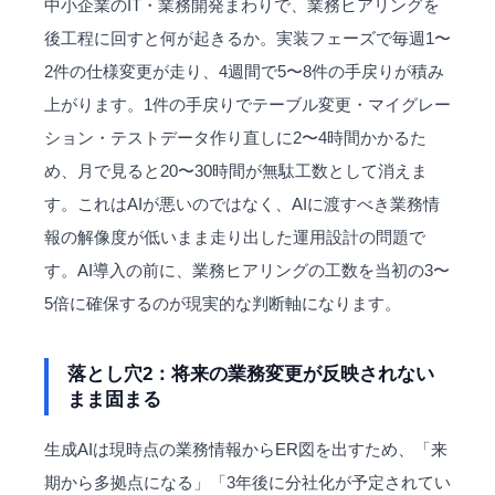
中小企業のIT・業務開発まわりで、業務ヒアリングを
後工程に回すと何が起きるか。実装フェーズで毎週1〜
2件の仕様変更が走り、4週間で5〜8件の手戻りが積み
上がります。1件の手戻りでテーブル変更・マイグレー
ション・テストデータ作り直しに2〜4時間かかるた
め、月で見ると20〜30時間が無駄工数として消えま
す。これはAIが悪いのではなく、AIに渡すべき業務情
報の解像度が低いまま走り出した運用設計の問題で
す。AI導入の前に、業務ヒアリングの工数を当初の3〜
5倍に確保するのが現実的な判断軸になります。
落とし穴2：将来の業務変更が反映されない
まま固まる
生成AIは現時点の業務情報からER図を出すため、「来
期から多拠点になる」「3年後に分社化が予定されてい