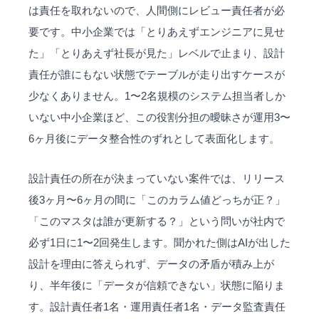
は責任を取れないので、人間側にレビュー責任者が必
要です。中小企業では「とりあえずエンジニアに見せ
た」「とりあえず社長が見た」レベルで止まり、設計
責任が誰にもない状態でテーブルが走り出すケースが
少なくありません。1〜2名規模のシステム担当者しか
いない中小企業ほど、この役割分担の曖昧さが運用3〜
6ヶ月後にデータ整合性のずれとして表面化します。
設計責任の所在が決まっていない案件では、リリース
後3ヶ月〜6ヶ月の間に「このカラム値どっちが正？」
「このマスタは誰が更新する？」という問いが社内で
必ず1日に1〜2回発生します。聞かれた側はAIが出した
設計を理由に答えられず、データの矛盾が積み上が
り、半年後に「データが信頼できない」状態に陥りま
す。設計責任者1名・運用責任者1名・データ監査責任