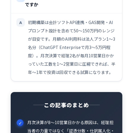
ですか
初期構築は会計ソフトAPI連携・GAS開発・AI
A
プロンプト設計を含めて50〜150万円のレンジ
が目安です。月額のAI利用料は法人プラン1〜3
名分（ChatGPT Enterpriseで月3〜5万円程
度）。月次決算で経理2名が毎月10営業日かか
っていた工数を1〜2営業日に圧縮できれば、半
年〜1年で投資は回収できる試算になります。
この記事のまとめ
月次決算が8〜10営業日かかる原因は、経理担
当者の力量ではなく「証憑分散・仕訳属人化・