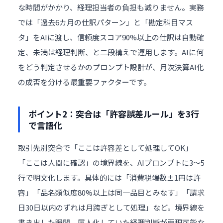
な時間がかかり、経理担当者の負担も減りません。実務
では「過去6カ月の仕訳パターン」と「勘定科目マス
タ」をAIに渡し、信頼度スコア90%以上の仕訳は自動確
定、未満は経理判断、と二段構えで運用します。AIに何
をどう判定させるかのプロンプト設計が、月次決算AI化
の成否を分ける最重要ファクターです。
ポイント2：突合は「許容誤差ルール」を3行
で言語化
取引先別突合で「ここは許容差として処理してOK」
「ここは人間に確認」の境界線を、AIプロンプトに3〜5
行で明文化します。具体的には「消費税端数±1円は許
容」「品名類似度80%以上は同一品目とみなす」「請求
日30日以内のずれは月跨ぎとして処理」など。境界線を
書き出した瞬間、属人化していた経理判断が再現可能な