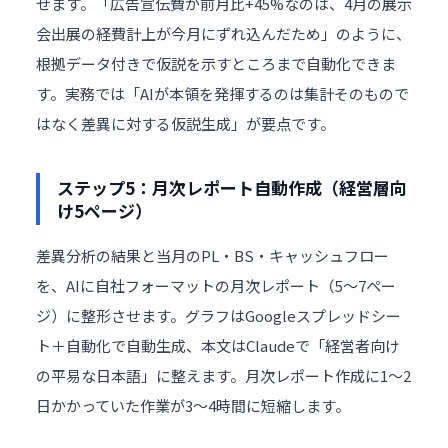
せます。「広告宣伝費が前月比+45%なのは、4月の展示
会出展の経費計上が今月にずれ込んだため」のように、
根拠データ付きで仮説を示すところまで自動化できま
す。実務では「AIが本領を発揮するのは集計そのもので
はなく差異に対する仮説生成」が要点です。
ステップ5：月次レポート自動作成（経営層向
け5ページ）
差異分析の結果と当月のPL・BS・キャッシュフロー
を、AIに自社フォーマットの月次レポート（5〜7ペー
ジ）に整形させます。グラフはGoogleスプレッドシー
ト＋自動化で自動生成、本文はClaudeで「経営者向け
の平易な日本語」に整えます。月次レポート作成に1〜2
日かかっていた作業が3〜4時間に短縮します。