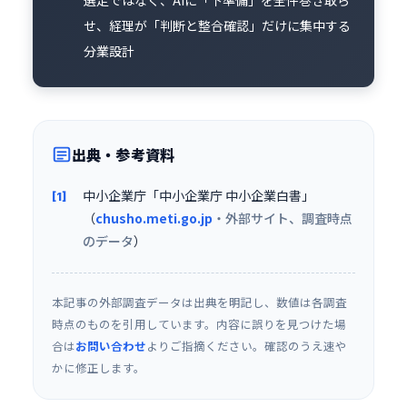
選定ではなく、AIに「下準備」を全件巻き取ら
せ、経理が「判断と整合確認」だけに集中する
分業設計
出典・参考資料
中小企業庁「中小企業庁 中小企業白書」
[1]
（
chusho.meti.go.jp
・外部サイト、調査時点
のデータ
）
本記事の外部調査データは出典を明記し、数値は各調査
時点のものを引用しています。内容に誤りを見つけた場
合は
お問い合わせ
よりご指摘ください。確認のうえ速や
かに修正します。