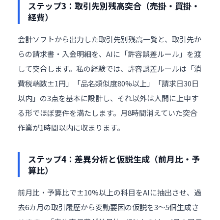
ステップ3：取引先別残高突合（売掛・買掛・
経費）
会計ソフトから出力した取引先別残高一覧と、取引先か
らの請求書・入金明細を、AIに「許容誤差ルール」を渡
して突合します。私の経験では、許容誤差ルールは「消
費税端数±1円」「品名類似度80%以上」「請求日30日
以内」の3点を基本に設計し、それ以外は人間に上申す
る形でほぼ要件を満たします。月8時間消えていた突合
作業が1時間以内に収まります。
ステップ4：差異分析と仮説生成（前月比・予
算比）
前月比・予算比で±10%以上の科目をAIに抽出させ、過
去6カ月の取引履歴から変動要因の仮説を3〜5個生成さ