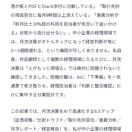
憑が紙とPDFとSlack添付に分散している」「取引先別
の残高突合に毎月8時間以上消えている」「差異分析が
『前月比±10%超の科目を担当者が気合いで追いかけ
る』状態から抜け出せない」。中小企業の経理現場で
は、月次決算がボトルネックになって経営判断が常に
2〜3週間遅れる、という構図が珍しくありません。私自
身、伴走顧問として複数の経理現場に入るたびに、月次
決算は「人がもっと頑張る」では絶対に短縮されないと
痛感してきました。短縮の鍵は、AIに「下準備」を一気
通貫で巻き取らせ、経理担当者は「判断と整合確認」だ
けに集中する分業設計です。
この記事では、月次決算をAIで高速化する6ステップ
（証憑収集／仕訳ドラフト／取引先別突合／差異分析／
月次レポート／経営報告）を、私が中小企業の経理現場