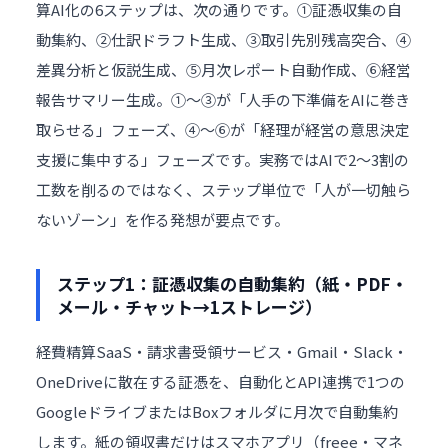
算AI化の6ステップは、次の通りです。①証憑収集の自
動集約、②仕訳ドラフト生成、③取引先別残高突合、④
差異分析と仮説生成、⑤月次レポート自動作成、⑥経営
報告サマリー生成。①〜③が「人手の下準備をAIに巻き
取らせる」フェーズ、④〜⑥が「経理が経営の意思決定
支援に集中する」フェーズです。実務ではAIで2〜3割の
工数を削るのではなく、ステップ単位で「人が一切触ら
ないゾーン」を作る発想が要点です。
ステップ1：証憑収集の自動集約（紙・PDF・
メール・チャット→1ストレージ）
経費精算SaaS・請求書受領サービス・Gmail・Slack・
OneDriveに散在する証憑を、自動化とAPI連携で1つの
GoogleドライブまたはBoxフォルダに月次で自動集約
します。紙の領収書だけはスマホアプリ（freee・マネ