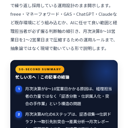
で繰り返し採用している運用設計のまま開示します。
freee・
マネーフォワード
・GAS・ChatGPT・Claudeな
ど既存環境にどう組み込むか、AIに任せて良い範囲と経
理担当者が必ず握る判断軸の線引き、月次決算8〜10営
業日を1〜2営業日まで圧縮するための運用ルールまで、
抽象論ではなく現場で動いている形で説明します。
30-SECOND SUMMARY
忙しい方へ｜この記事の結論
月次決算が8〜10営業日かかる原因は、経理担当
者の力量ではなく「証憑分散・仕訳属人化・突
合の手作業」という構造の問題
月次決算AI化の6ステップは、証憑収集→仕訳ド
ラフト→取引先別突合→差異分析→月次レポー