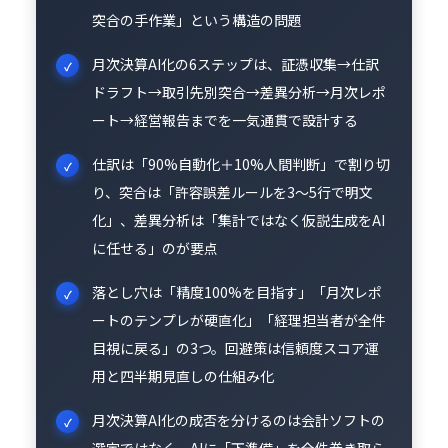
突合の手作業」という構造の問題
月次決算AI化の6ステップは、証憑収集→仕訳
ドラフト→取引先別突合→差異分析→月次レポ
ート→経営報告までを一気通貫で設計する
仕訳は「90%自動化＋10%人間判断」で割り切
り、突合は「許容誤差ルールを3〜5行で明文
化」、差異分析は「集計ではなく仮説生成をAI
に任せる」のが要点
落とし穴は「精度100%を目指す」「月次レポ
ートのテンプレが硬直化」「経理担当者が全件
目視に戻る」の3つ。回避策は信頼度スコア運
用と四半期見直しの仕組み化
月次決算AI化の成否を分けるのは会計ソフトの