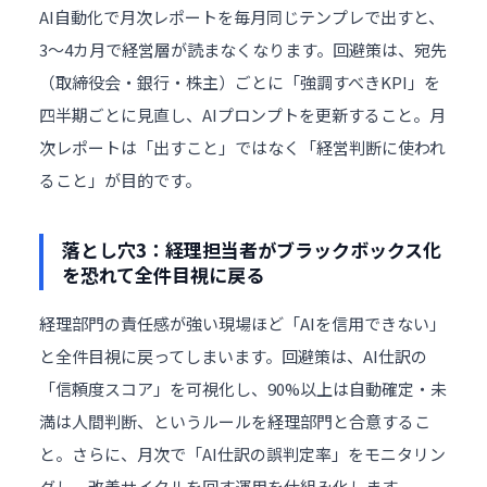
AI自動化で月次レポートを毎月同じテンプレで出すと、
3〜4カ月で経営層が読まなくなります。回避策は、宛先
（取締役会・銀行・株主）ごとに「強調すべきKPI」を
四半期ごとに見直し、AIプロンプトを更新すること。月
次レポートは「出すこと」ではなく「経営判断に使われ
ること」が目的です。
落とし穴3：経理担当者がブラックボックス化
を恐れて全件目視に戻る
経理部門の責任感が強い現場ほど「AIを信用できない」
と全件目視に戻ってしまいます。回避策は、AI仕訳の
「信頼度スコア」を可視化し、90%以上は自動確定・未
満は人間判断、というルールを経理部門と合意するこ
と。さらに、月次で「AI仕訳の誤判定率」をモニタリン
グし、改善サイクルを回す運用を仕組み化します。