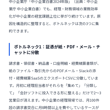
中小企業庁「中小企業白書2024年版」（出典：
中小企
業庁 中小企業白書
）でも、経理・財務領域の業務効率
化が中小企業の経営課題上位に挙がり続けています。原
因を構造的に整理すると、ボトルネックは次の3つに集
約できます。
ボトルネック1：証憑が紙・PDF・メール・チ
ャットに分散
請求書・領収書・納品書・口座明細・経費精算書類が、
紙のファイル・取引先からのPDFメール・Slackの添
付・経費精算SaaSのエクスポートCSVに分散していま
す。月初に経理担当者がそれらを「集めて」「分類し
て」「会計ソフトに投入できる形に整える」だけで2〜3
営業日が消えます。中小企業の経理現場では、月100件
超の請求書突合に月8時間以上を費やしているケースが