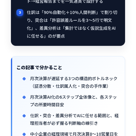
ト→経営報告までを一気通貫で設計する
仕訳は「90%自動化＋10%人間判断」で割り切
り、突合は「許容誤差ルールを3〜5行で明文
化」、差異分析は「集計ではなく仮説生成をAI
に任せる」のが要点
この記事で分かること
月次決算が遅延する3つの構造的ボトルネック
（証憑分散・仕訳属人化・突合の手作業）
月次決算AI化の6ステップ全体像と、各ステッ
プの所要時間目安
仕訳・突合・差異分析でAIに任せる範囲と、経
理担当者が必ず握る判断軸の線引き
中小企業の経理現場で月次決算8〜10営業日を