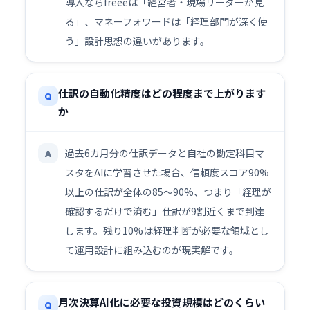
導入ならfreeeは「経営者・現場リーダーが見
る」、マネーフォワードは「経理部門が深く使
う」設計思想の違いがあります。
仕訳の自動化精度はどの程度まで上がります
Q
か
過去6カ月分の仕訳データと自社の勘定科目マ
A
スタをAIに学習させた場合、信頼度スコア90%
以上の仕訳が全体の85〜90%、つまり「経理が
確認するだけで済む」仕訳が9割近くまで到達
します。残り10%は経理判断が必要な領域とし
て運用設計に組み込むのが現実解です。
月次決算AI化に必要な投資規模はどのくらい
Q