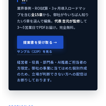
業界事例・ROI試算・3ヶ月導入ロードマッ
プを含む
全15章
から、御社が今いちばん知り
たい5章を選んで編集。
代表 吉元が監修
して
3〜5営業日でPDFお届け。完全無料。
提案書を受け取る →
サンプル（22P）を見る
経営者・役員・部門長・AI推進ご担当者の
方限定。御社の事業に当てはめた個別作成
のため、立場が判断できない方への配信は
お断りしております。