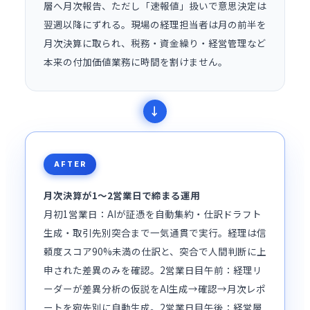
層へ月次報告、ただし「速報値」扱いで意思決定は
翌週以降にずれる。現場の経理担当者は月の前半を
月次決算に取られ、税務・資金繰り・経営管理など
本来の付加価値業務に時間を割けません。
AFTER
月次決算が1〜2営業日で締まる運用
月初1営業日：AIが証憑を自動集約・仕訳ドラフト
生成・取引先別突合まで一気通貫で実行。経理は信
頼度スコア90%未満の仕訳と、突合で人間判断に上
申された差異のみを確認。2営業日目午前：経理リ
ーダーが差異分析の仮説をAI生成→確認→月次レポ
ートを宛先別に自動生成。2営業日目午後：経営層