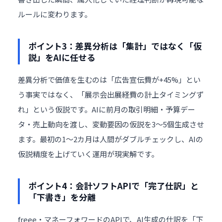
ルールに変わります。
ポイント3：差異分析は「集計」ではなく「仮
説」をAIに任せる
差異分析で価値を生むのは「広告宣伝費が+45%」とい
う事実ではなく、「展示会出展経費の計上タイミングず
れ」という仮説です。AIに前月の取引明細・予算デー
タ・売上動向を渡し、変動要因の仮説を3〜5個生成させ
ます。最初の1〜2カ月は人間がダブルチェックし、AIの
仮説精度を上げていく運用が現実解です。
ポイント4：会計ソフトAPIで「完了仕訳」と
「下書き」を分離
freee・マネーフォワードのAPIで、AI生成の仕訳を「下