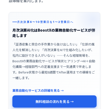
談導線を案内します。
月次決算8〜10営業日を1〜2営業日へ
月次決算AI化はBoostXの業務自動化サービスが伴
走します
「証憑収集と突合の手作業から抜け出したい」「仕訳の属
人化を解消したい」「月次決算をAIで仕組み化したいが、
社内に設計できる人がいない」――そんな経理現場を、
BoostXの業務自動化サービスが現状ヒアリング→AI＋自動
化構築→経理部門への定着支援まで一気通貫で伴走しま
す。Before状態から最短8週間でAfter運用までの導線をご
一緒します。
業務自動化サービスの詳細を見る →
無料相談の流れを見る →