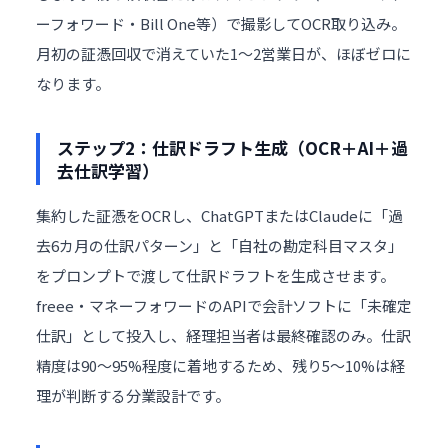
ーフォワード・Bill One等）で撮影してOCR取り込み。
月初の証憑回収で消えていた1〜2営業日が、ほぼゼロに
なります。
ステップ2：仕訳ドラフト生成（OCR＋AI＋過
去仕訳学習）
集約した証憑をOCRし、
ChatGPT
またはClaudeに「過
去6カ月の仕訳パターン」と「自社の勘定科目マスタ」
をプロンプトで渡して仕訳ドラフトを生成させます。
freee・マネーフォワードのAPIで会計ソフトに「未確定
仕訳」として投入し、経理担当者は最終確認のみ。仕訳
精度は90〜95%程度に着地するため、残り5〜10%は経
理が判断する分業設計です。