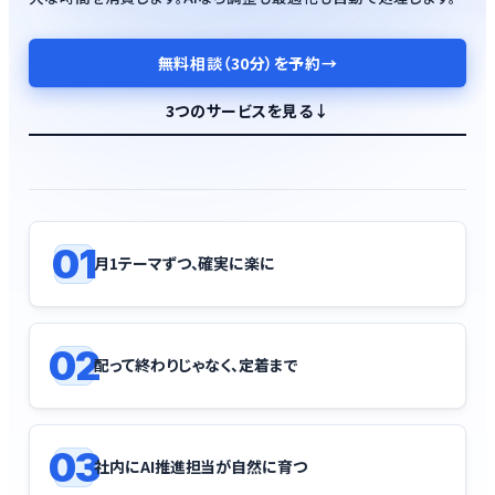
無料相談（30分）を予約
→
3つのサービスを見る
↓
01
月1テーマずつ、確実に楽に
02
配って終わりじゃなく、定着まで
03
社内にAI推進担当が自然に育つ