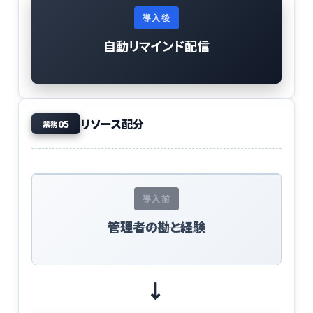
導入後
自動リマインド配信
リソース配分
05
業務
導入前
管理者の勘と経験
→