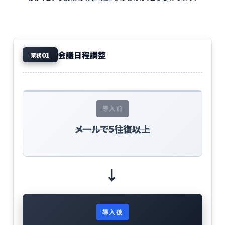
会議日程調整
01
業務
導入前
メールで5往復以上
→
導入後