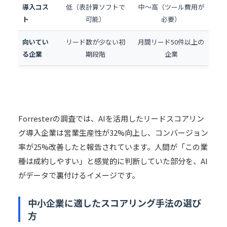
導入コス
低（表計算ソフトで
中〜高（ツール費用が
ト
可能）
必要）
向いてい
リード数が少ない初
月間リード50件以上の
る企業
期段階
企業
Forresterの調査では、AIを活用したリードスコアリン
グ導入企業は営業生産性が32%向上し、コンバージョン
率が25%改善したと報告されています。人間が「この業
種は成約しやすい」と感覚的に判断していた部分を、AI
がデータで裏付けるイメージです。
中小企業に適したスコアリング手法の選び
方