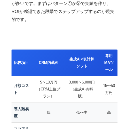
が多いです。まずはパターン①か②で実績を作り、
ROIが確認できた段階でステップアップするのが現実
的です。
専用
生成AI×表計算
比較項目
CRM内蔵AI
MAツ
ソフト
ール
5〜10万円
3,000〜6,000円
月額コス
15〜50
（CRM上位プ
（生成AI有料
ト
万円
ラン）
版）
導入難易
低
低〜中
高
度
スコアリ