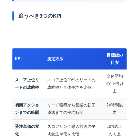
追うべき3つのKPI
目標値の
KPI
測定方法
目安
全体平均
スコア上位リ
スコア上位20%のリードの
の1.5倍以
ードの成約率
成約率と全体平均を比較
上
初回アクショ
リード獲得から営業の初回
24時間以
ンまでの時間
連絡までの平均時間
内
受注単価の変
スコアリング導入前後の平
10%以上
化
均受注単価を比較
の向上