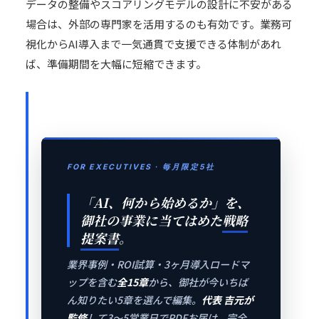
データの整備やスコアリングモデルの設計に不安がある
場合は、外部の専門家を活用するのも有効です。業務可
視化からAI導入まで一気通貫で支援できる体制があれ
ば、準備期間を大幅に短縮できます。
FOR EXECUTIVES · 毎月限定5社
「AI、何から始めるか」を、
御社の事業に当てはめた
戦略
提案書
。
業界事例・ROI試算・3ヶ月導入ロードマ
ップを含む
全15章
から、御社が今いちば
ん知りたい5章を選んで編集。
代表 吉元が
監修
して3〜5営業日でPDFお届け。完全