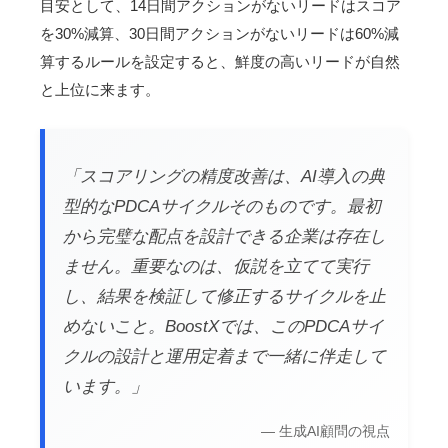
目安として、14日間アクションがないリードはスコア
を30%減算、30日間アクションがないリードは60%減
算するルールを設定すると、鮮度の高いリードが自然
と上位に来ます。
「スコアリングの精度改善は、AI導入の典
型的なPDCAサイクルそのものです。最初
から完璧な配点を設計できる企業は存在し
ません。重要なのは、仮説を立てて実行
し、結果を検証して修正するサイクルを止
めないこと。BoostXでは、このPDCAサイ
クルの設計と運用定着まで一緒に伴走して
います。」
— 生成AI顧問の視点