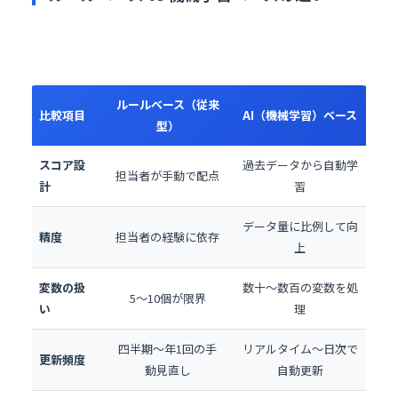
ルールベース（従来
比較項目
AI（機械学習）ベース
型）
スコア設
過去データから自動学
担当者が手動で配点
計
習
データ量に比例して向
精度
担当者の経験に依存
上
変数の扱
数十〜数百の変数を処
5〜10個が限界
い
理
四半期〜年1回の手
リアルタイム〜日次で
更新頻度
動見直し
自動更新