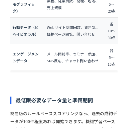
業種、従業員数、役職、地域、
モグラフィッ
5〜
売上規模
ク）
20点
各
行動データ（ビ
Webサイト訪問回数、資料DL、
10〜
ヘイビオラル）
価格ページ閲覧、問い合わせ
30点
各
エンゲージメン
メール開封率、セミナー参加、
5〜
トデータ
SNS反応、チャット問い合わせ
15点
最低限必要なデータ量と準備期間
簡易版のルールベーススコアリングなら、過去の成約デ
ータが100件程度あれば開始できます。機械学習ベース