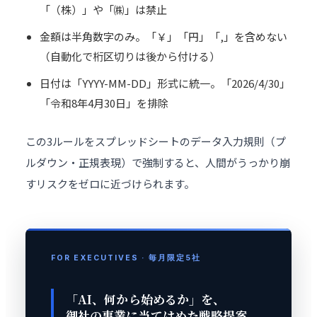
「（株）」や「㈱」は禁止
金額は半角数字のみ。「￥」「円」「,」を含めない
（自動化で桁区切りは後から付ける）
日付は「YYYY-MM-DD」形式に統一。「2026/4/30」
「令和8年4月30日」を排除
この3ルールをスプレッドシートのデータ入力規則（プ
ルダウン・正規表現）で強制すると、人間がうっかり崩
すリスクをゼロに近づけられます。
FOR EXECUTIVES · 毎月限定5社
「AI、何から始めるか」を、
御社の事業に当てはめた
戦略提案