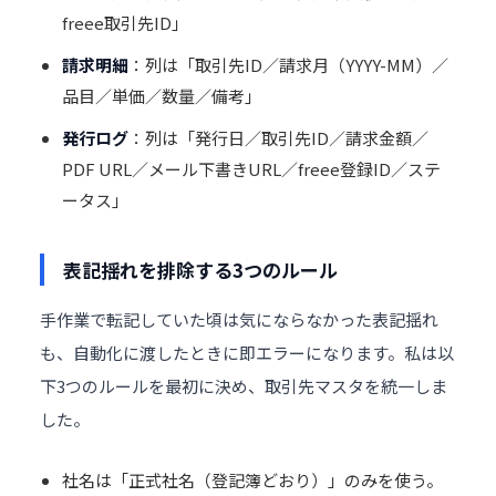
freee取引先ID」
請求明細
：列は「取引先ID／請求月（YYYY-MM）／
品目／単価／数量／備考」
発行ログ
：列は「発行日／取引先ID／請求金額／
PDF URL／メール下書きURL／freee登録ID／ステ
ータス」
表記揺れを排除する3つのルール
手作業で転記していた頃は気にならなかった表記揺れ
も、自動化に渡したときに即エラーになります。私は以
下3つのルールを最初に決め、取引先マスタを統一しま
した。
社名は「正式社名（登記簿どおり）」のみを使う。