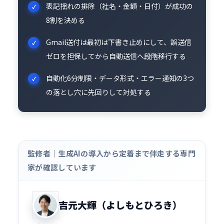
表記揺れの排除（社名・金額・日付）が成功の
8割を決める
Gmail送付は最初は下書き止めにして、誤送信
ゼロを担保してから自動送信へ段階移行する
自動化6分制限・データ形式・エラー通知の3つ
の落とし穴に先回りして対処する
監修者｜生成AIの導入から定着まで伴走する専門
家が確認しています
吉元大輝（よしもとひろき）