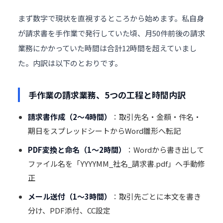
まず数字で現状を直視するところから始めます。私自身
が請求書を手作業で発行していた頃、月50件前後の請求
業務にかかっていた時間は合計12時間を超えていまし
た。内訳は以下のとおりです。
手作業の請求業務、5つの工程と時間内訳
請求書作成（2〜4時間）
：取引先名・金額・件名・
期日をスプレッドシートからWord雛形へ転記
PDF変換と命名（1〜2時間）
：Wordから書き出して
ファイル名を「YYYYMM_社名_請求書.pdf」へ手動修
正
メール送付（1〜3時間）
：取引先ごとに本文を書き
分け、PDF添付、CC設定