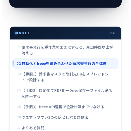
INDEX
0%
請求書発行を手作業のままにすると、月12時間以上が
01
消える
自動化とfreeeを組み合わせた請求書発行の全体像
02
【手順1】請求書マスタと取引先DBをスプレッドシー
03
トで設計する
【手順2】自動化でPDF化→Drive保存→ファイル命名
04
を統一する
【手順3】freee API連携で会計仕訳までつなげる
05
つまずきやすい3つの落とし穴と対処法
06
よくある質問
07