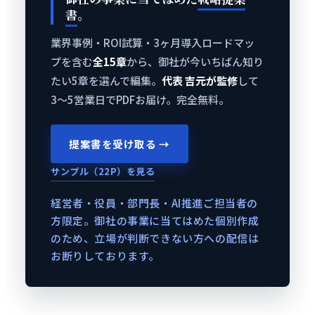
書
。
業界事例・ROI試算・3ヶ月導入ロードマッ
プを含む
全15章
から、御社が今いちばん知り
たい5章を選んで編集。
代表 吉元が監修
して
3〜5営業日でPDFお届け。完全無料。
提案書を受け取る →
サンプル（22P）を見る
経営者・役員・部門長・AI推進ご担当者の
方限定。御社の事業に当てはめた個別作成
のため、立場が判断できない方への配信は
お断りしております。