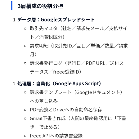
3層構成の役割分担
データ層：Googleスプレッドシート
取引先マスタ（社名／請求先メール／支払サイ
ト／消費税区分）
請求明細（取引先ID／品目／単価／数量／請求
月）
請求書発行ログ（発行日／PDF URL／送付ス
テータス／freee登録ID）
処理層：自動化（Google Apps Script）
請求書テンプレート（Googleドキュメント）
への差し込み
PDF変換とDriveへの自動命名保存
Gmail下書き作成（人間の最終確認用に「下書
き」で止める）
freee APIへの請求書登録