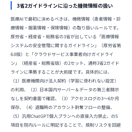
3省2ガイドラインに沿った機微情報の扱い
医療AIで最初に決めるべきは、機微情報（患者情報・診
療情報・服薬情報・保険情報）の取り扱いルールです。
厚労省・経産省・総務省の3省が出している「医療情報
システムの安全管理に関するガイドライン」（厚労省第
6.0版）と「クラウドサービス事業者向けガイドライ
ン」（経産省・総務省版）の2セット、通称3省2ガイド
ラインに準拠することが大前提です。具体的には、
（1）医療機関向け法人契約（学習に使われない設定）
の利用、（2）日本国内サーバー＆データの第三者開示
なしを契約書面で確認、（3）アクセスログの3〜6か月
保存、（4）退職時のアカウント剥奪フローの整備、
（5）汎用ChatGPT個人プランへの直接入力禁止、の5
項目を院内ルールに明記することで、規制リスクを回避