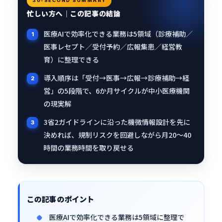
30-SECOND SUMMARY
忙しい方へ｜この記事の結論
医療AIで効率化できる業務は5領域（診療補助／
医事レセプト／受付予約／広報集患／経営教
育）に整理できる
導入順序は「受付→医事→広報→診療補助→経
営」の5段階で、6か月サイクルが中小医療機関
の現実解
3省2ガイドラインに沿った機微情報設計を先に
決めれば、規制リスクを回避しながら月20〜40
時間の業務時間を取り戻せる
この記事のポイント
医療AIで効率化できる業務は5領域に整理で