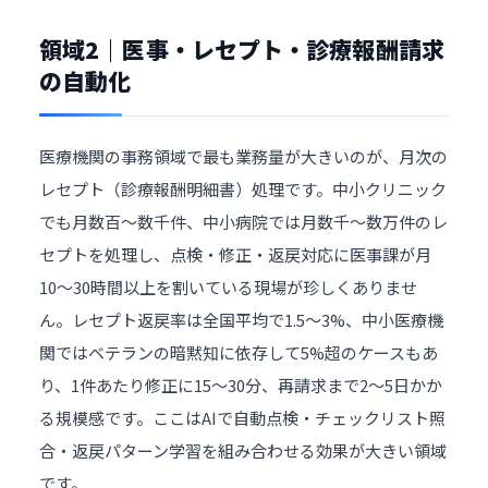
領域2｜医事・レセプト・診療報酬請求
の自動化
医療機関の事務領域で最も業務量が大きいのが、月次の
レセプト（診療報酬明細書）処理です。中小クリニック
でも月数百〜数千件、中小病院では月数千〜数万件のレ
セプトを処理し、点検・修正・返戻対応に医事課が月
10〜30時間以上を割いている現場が珍しくありませ
ん。レセプト返戻率は全国平均で1.5〜3%、中小医療機
関ではベテランの暗黙知に依存して5%超のケースもあ
り、1件あたり修正に15〜30分、再請求まで2〜5日かか
る規模感です。ここはAIで自動点検・チェックリスト照
合・返戻パターン学習を組み合わせる効果が大きい領域
です。