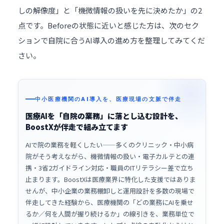
しの解像度」と「機微情報の扱いを先に決めたか」の2
点です。Beforeの状態に近いと感じた方は、次のセク
ションで自院に合うAI導入の進め方を整理してみてくだ
さい。
中小医療機関のAI導入を、医療現場の文脈で伴走
医療AIを「自院の業務」に落とし込む設計を、
BoostXが伴走で組み立てます
AIで院の業務を軽くしたい——多くのクリニック・中小病
院がそう考えながら、機微情報の扱い・電子カルテとの連
携・3省2ガイドライン対応・職員のITリテラシー差で立ち
止まります。BoostXは医療業界に特化した支援ではありま
せんが、中小企業の業務棚卸しと運用設計を多数の現場で
伴走してきた経験から、医療機関の「どの業務にAIを乗せ
るか／何を人間が握り続けるか」の線引きを、業務単位で