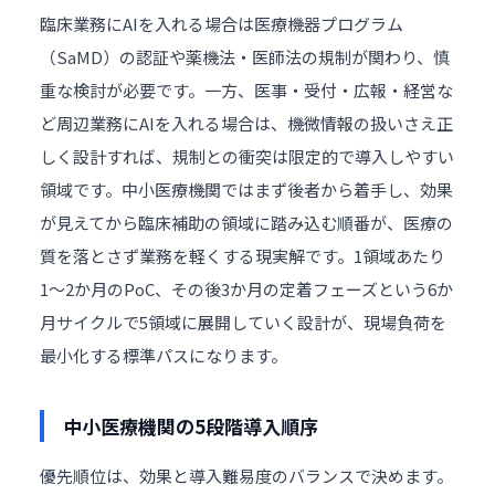
臨床業務にAIを入れる場合は医療機器プログラム
（SaMD）の認証や薬機法・医師法の規制が関わり、慎
重な検討が必要です。一方、医事・受付・広報・経営な
ど周辺業務にAIを入れる場合は、機微情報の扱いさえ正
しく設計すれば、規制との衝突は限定的で導入しやすい
領域です。中小医療機関ではまず後者から着手し、効果
が見えてから臨床補助の領域に踏み込む順番が、医療の
質を落とさず業務を軽くする現実解です。1領域あたり
1〜2か月のPoC、その後3か月の定着フェーズという6か
月サイクルで5領域に展開していく設計が、現場負荷を
最小化する標準パスになります。
中小医療機関の5段階導入順序
優先順位は、効果と導入難易度のバランスで決めます。