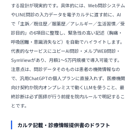
する設計が現実的です。具体的には、Web問診システム
やLINE問診の入力データを電子カルテに渡す前に、AI
で「主訴／既往歴／服薬歴／アレルギー／生活習慣／受
診目的」の6項目に整理し、緊急性の高い記述（胸痛・
呼吸困難・意識消失など）を自動でハイライトします。
代表的なサービスにユビーAI問診・メルプWEB問診・
SymViewがあり、月額1〜5万円規模で導入可能です。
注意点は、問診データそのものは患者の機微情報なの
で、汎用ChatGPTの個人プランに直接入れず、医療機関
向け契約か院内オンプレミスで動くLLMを使うこと、最
終診断は必ず医師が行う前提を院内ルールで明記するこ
とです。
カルテ記載・診療情報提供書のドラフト