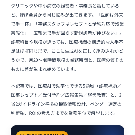
クリニックや中小病院の経営者・事務長と話している
と、ほぼ全員から同じ悩みが出てきます。「医師は外来
で手一杯」「事務スタッフはレセプトと予約対応で残業
常態化」「広報まで手が回らず新規患者が伸びない」。
診療科目や規模が違っても、医療機関の構造的な人手不
足はほぼ同じ形で、ここに生成AIを正しく組み込むかど
うかで、月20〜40時間規模の業務時間と、医療の質その
ものに差が生まれ始めています。
本記事では、医療AIで効率化できる5領域（診療補助／
医事レセプト／受付予約／広報集患／経営教育）と、3
省2ガイドライン準拠の機微情報設計、ベンダー選定の
判断軸、ROIの考え方までを業務単位で解説します。