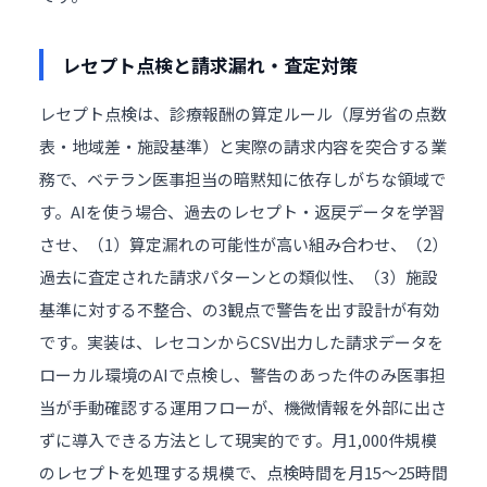
レセプト点検と請求漏れ・査定対策
レセプト点検は、診療報酬の算定ルール（厚労省の点数
表・地域差・施設基準）と実際の請求内容を突合する業
務で、ベテラン医事担当の暗黙知に依存しがちな領域で
す。AIを使う場合、過去のレセプト・返戻データを学習
させ、（1）算定漏れの可能性が高い組み合わせ、（2）
過去に査定された請求パターンとの類似性、（3）施設
基準に対する不整合、の3観点で警告を出す設計が有効
です。実装は、レセコンからCSV出力した請求データを
ローカル環境のAIで点検し、警告のあった件のみ医事担
当が手動確認する運用フローが、機微情報を外部に出さ
ずに導入できる方法として現実的です。月1,000件規模
のレセプトを処理する規模で、点検時間を月15〜25時間