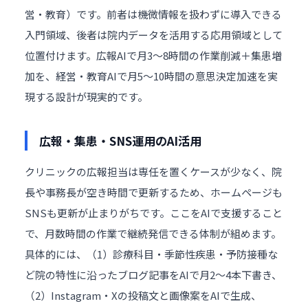
営・教育）です。前者は機微情報を扱わずに導入できる
入門領域、後者は院内データを活用する応用領域として
位置付けます。広報AIで月3〜8時間の作業削減＋集患増
加を、経営・教育AIで月5〜10時間の意思決定加速を実
現する設計が現実的です。
広報・集患・SNS運用のAI活用
クリニックの広報担当は専任を置くケースが少なく、院
長や事務長が空き時間で更新するため、ホームページも
SNSも更新が止まりがちです。ここをAIで支援すること
で、月数時間の作業で継続発信できる体制が組めます。
具体的には、（1）診療科目・季節性疾患・予防接種な
ど院の特性に沿ったブログ記事をAIで月2〜4本下書き、
（2）Instagram・Xの投稿文と画像案をAIで生成、