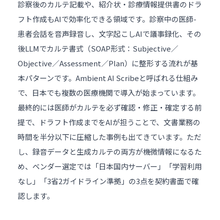
診察後のカルテ記載や、紹介状・診療情報提供書のドラ
フト作成もAIで効率化できる領域です。診察中の医師-
患者会話を音声録音し、文字起こしAIで議事録化、その
後LLMでカルテ書式（SOAP形式：Subjective／
Objective／Assessment／Plan）に整形する流れが基
本パターンです。Ambient AI Scribeと呼ばれる仕組み
で、日本でも複数の医療機関で導入が始まっています。
最終的には医師がカルテを必ず確認・修正・確定する前
提で、ドラフト作成までをAIが担うことで、文書業務の
時間を半分以下に圧縮した事例も出てきています。ただ
し、録音データと生成カルテの両方が機微情報になるた
め、ベンダー選定では「日本国内サーバー」「学習利用
なし」「3省2ガイドライン準拠」の3点を契約書面で確
認します。