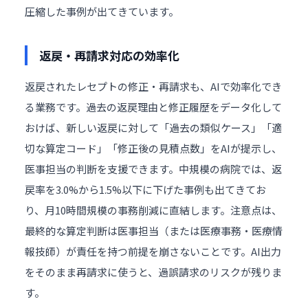
圧縮した事例が出てきています。
返戻・再請求対応の効率化
返戻されたレセプトの修正・再請求も、AIで効率化でき
る業務です。過去の返戻理由と修正履歴をデータ化して
おけば、新しい返戻に対して「過去の類似ケース」「適
切な算定コード」「修正後の見積点数」をAIが提示し、
医事担当の判断を支援できます。中規模の病院では、返
戻率を3.0%から1.5%以下に下げた事例も出てきてお
り、月10時間規模の事務削減に直結します。注意点は、
最終的な算定判断は医事担当（または医療事務・医療情
報技師）が責任を持つ前提を崩さないことです。AI出力
をそのまま再請求に使うと、過誤請求のリスクが残りま
す。