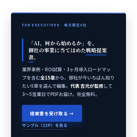
FOR EXECUTIVES · 毎月限定5社
「AI、何から始めるか」を、
御社の事業に当てはめた
戦略提案
書
。
業界事例・ROI試算・3ヶ月導入ロードマッ
プを含む
全15章
から、御社が今いちばん知り
たい5章を選んで編集。
代表 吉元が監修
して
3〜5営業日でPDFお届け。完全無料。
提案書を受け取る →
サンプル（22P）を見る