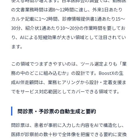
使える時間が増えます。日本医師会の調査では、勤務医
の文書業務時間は週8〜12時間に達し、外来1日あたり
カルテ記載に1〜2時間、診療情報提供書1通あたり15〜
30分、紹介状1通あたり10〜20分の作業時間を要してお
り、AIによる短縮効果が大きい領域として注目されてい
ます。
この領域でつまずきやすいのは、ツール選定よりも「業
務の中のどこに組み込むか」の設計です。BoostXの
生
成AI伴走顧問
は、業務ヒアリングから設計・定着支援ま
でをサービス対応範囲としてカバーできる領域です。
問診票・予診票の自動生成と要約
問診票は、患者が事前に入力した内容をAIで構造化し、
医師が診察前の数十秒で全体像を把握できる要約に変換