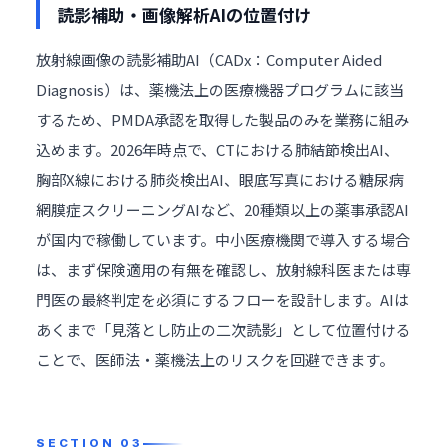
読影補助・画像解析AIの位置付け
放射線画像の読影補助AI（CADx：Computer Aided
Diagnosis）は、薬機法上の医療機器プログラムに該当
するため、PMDA承認を取得した製品のみを業務に組み
込めます。2026年時点で、CTにおける肺結節検出AI、
胸部X線における肺炎検出AI、眼底写真における糖尿病
網膜症スクリーニングAIなど、20種類以上の薬事承認AI
が国内で稼働しています。中小医療機関で導入する場合
は、まず保険適用の有無を確認し、放射線科医または専
門医の最終判定を必須にするフローを設計します。AIは
あくまで「見落とし防止の二次読影」として位置付ける
ことで、医師法・薬機法上のリスクを回避できます。