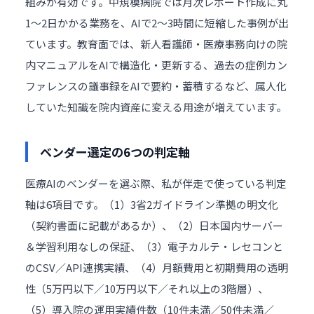
組みが有効です。中規模病院では月次レポート作成に丸
1〜2日かかる業務を、AIで2〜3時間に短縮した事例が出
ています。教育面では、新人看護師・医療事務向けの院
内マニュアルをAIで構造化・更新する、過去の症例カン
ファレンスの議事録をAIで要約・蓄積するなど、属人化
していた知識を院内資産に変える用途が増えています。
ベンダー選定の6つの判定軸
医療AIのベンダーを選ぶ際、私が伴走で使っている判定
軸は6項目です。（1）3省2ガイドライン準拠の明文化
（契約書面に記載があるか）、（2）日本国内サーバー
＆学習利用なしの保証、（3）電子カルテ・レセコンと
のCSV／API連携実績、（4）月額費用と初期費用の透明
性（5万円以下／10万円以下／それ以上の3階層）、
（5）導入院の運用実績件数（10件未満／50件未満／