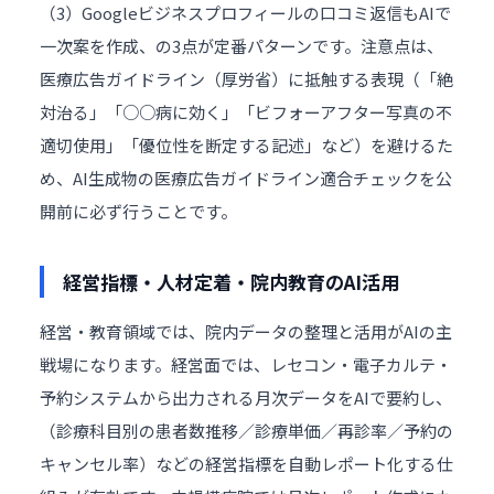
（3）Googleビジネスプロフィールの口コミ返信もAIで
一次案を作成、の3点が定番パターンです。注意点は、
医療広告ガイドライン（厚労省）に抵触する表現（「絶
対治る」「○○病に効く」「ビフォーアフター写真の不
適切使用」「優位性を断定する記述」など）を避けるた
め、AI生成物の医療広告ガイドライン適合チェックを公
開前に必ず行うことです。
経営指標・人材定着・院内教育のAI活用
経営・教育領域では、院内データの整理と活用がAIの主
戦場になります。経営面では、レセコン・電子カルテ・
予約システムから出力される月次データをAIで要約し、
（診療科目別の患者数推移／診療単価／再診率／予約の
キャンセル率）などの経営指標を自動レポート化する仕