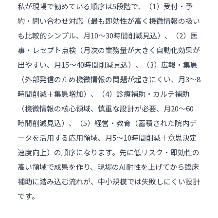
私が現場で勧めている順序は5段階で、（1）受付・予
約・
問い合わせ対応
（最も即効性が高く機微情報の扱い
も比較的シンプル、月10〜30時間削減見込）、（2）医
事・レセプト点検（月次の業務量が大きく自動化効果が
出やすい、月15〜40時間削減見込）、（3）広報・集患
（外部発信のため機微情報の問題が起きにくい、月3〜8
時間削減＋集患増加）、（4）診療補助・カルテ補助
（機微情報の核心領域、慎重な設計が必要、月20〜60
時間削減見込）、（5）経営・教育（蓄積された院内デ
ータを活用する応用領域、月5〜10時間削減＋意思決定
速度向上）の順序になります。先に低リスク・即効性の
高い領域で成果を作り、現場のAI耐性を上げてから臨床
補助に踏み込む流れが、中小規模では失敗しにくい設計
です。