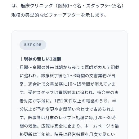
は、無床クリニック（医師1〜3名・スタッフ5〜15名）
規模の典型的なビフォーアフターを示します。
BEFORE
｜現状の苦しい1週間
月曜〜金曜の外来は朝から夜まで医師がカルテ記載
に追われ、診療終了後も2〜3時間の文書業務が日
常。週合計で文書業務に10〜15時間が消えていま
す。受付スタッフは電話対応に追われ、待合室の患
者対応が手薄に。1日100件以上の電話のうち、半
分以上が予約変更や定型問い合わせで占められま
す。医事課は月末のレセプト処理に毎月20〜30時
間の残業。広報は完全に止まり、ホームページの最
終更新は半年前。院長は経営指標を月次で見たい