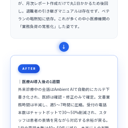
が、月次レポート作成だけで丸1日かかるため後回
し。退職者の引き継ぎマニュアルは存在せず、ベテ
ランの暗黙知に依存。これが多くの中小医療機関の
「業務負荷の常態化」した姿です。
AFTER
｜医療AI導入後の1週間
外来診療中の会話はAmbient AIで自動的にカルテ下
書き化され、医師は確認・修正のみで確定。文書業
務時間は半減し、週5〜7時間に圧縮。受付の電話
本数はチャットボットで30〜50%削減され、スタ
ッフは患者の表情を見ながら対応する余裕が戻る。
1日の電話本数は40〜50件に減り、本当に人の判断