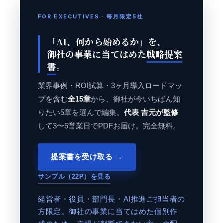
FOR EXECUTIVES · 毎月限定5社
「AI、何から始めるか」を、
御社の事業に当てはめた
戦略提案
書
。
業界事例・ROI試算・3ヶ月導入ロードマッ
プを含む
全15章
から、御社が今いちばん知
りたい5章を選んで編集。
代表 吉元が監修
して3〜5営業日でPDFお届け。完全無料。
提案書を受け取る →
サンプル（22P）を見る
経営者・役員・部門長・AI推進ご担当者の
方限定。御社の事業に当てはめた個別作