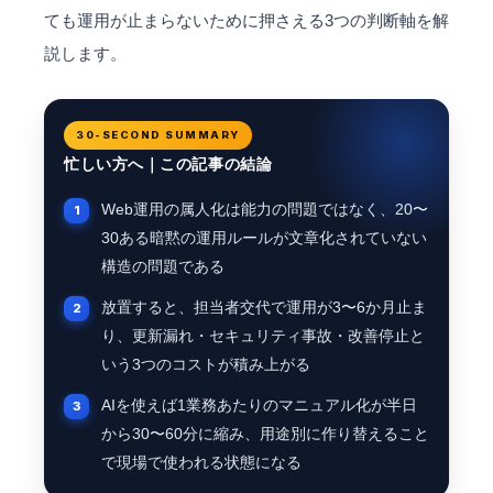
ても運用が止まらないために押さえる3つの判断軸を解
説します。
30-SECOND SUMMARY
忙しい方へ｜この記事の結論
Web運用の属人化は能力の問題ではなく、20〜
30ある暗黙の運用ルールが文章化されていない
構造の問題である
放置すると、担当者交代で運用が3〜6か月止ま
り、更新漏れ・セキュリティ事故・改善停止と
いう3つのコストが積み上がる
AIを使えば1業務あたりのマニュアル化が半日
から30〜60分に縮み、用途別に作り替えること
で現場で使われる状態になる