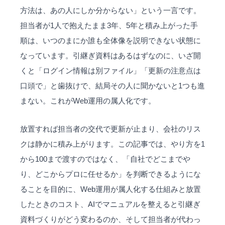
方法は、あの人にしか分からない」という一言です。
担当者が1人で抱えたまま3年、5年と積み上がった手
順は、いつのまにか誰も全体像を説明できない状態に
なっています。引継ぎ資料はあるはずなのに、いざ開
くと「ログイン情報は別ファイル」「更新の注意点は
口頭で」と歯抜けで、結局その人に聞かないと1つも進
まない。これがWeb運用の
属人化
です。
放置すれば担当者の交代で更新が止まり、会社のリス
クは静かに積み上がります。この記事では、やり方を1
から100まで渡すのではなく、「自社でどこまでや
り、どこからプロに任せるか」を判断できるようにな
ることを目的に、Web運用が属人化する仕組みと放置
したときのコスト、AIでマニュアルを整えると引継ぎ
資料づくりがどう変わるのか、そして担当者が代わっ