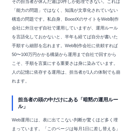
その担当者が休んだ週は0件しか処理できない。これは
「能力の問題」ではなく、知識が文章化されていない
構造の問題です。私自身、BoostXのサイトを
Web制作
会社に外注せず自社で運用していますが、運用ルール
を言語化しておかないと、半年も経てば自分が書いた
手順すら細部を忘れます。Web制作会社に依頼すれば
50〜100万円かかる構築から運用まで自社で回すから
こそ、手順を言葉にする重要さは身に染みています。
人の記憶に依存する運用は、担当者が1人の体制でも崩
れます。
担当者の頭の中だけにある「暗黙の運用ルー
ル」
Web運用には、表に出てこない判断が驚くほど多く埋
まっています。「このページは毎月1日に差し替える」