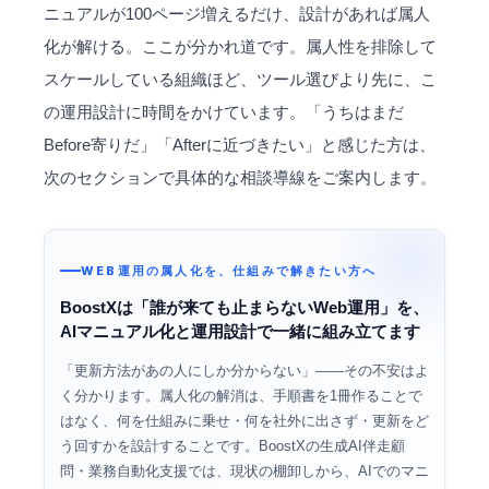
ニュアルが100ページ増えるだけ、設計があれば属人
化が解ける。ここが分かれ道です。属人性を排除して
スケールしている組織ほど、ツール選びより先に、こ
の運用設計に時間をかけています。「うちはまだ
Before寄りだ」「Afterに近づきたい」と感じた方は、
次のセクションで具体的な相談導線をご案内します。
WEB運用の属人化を、仕組みで解きたい方へ
BoostXは「誰が来ても止まらないWeb運用」を、
AIマニュアル化と運用設計で一緒に組み立てます
「更新方法があの人にしか分からない」——その不安はよ
く分かります。属人化の解消は、手順書を1冊作ることで
はなく、何を仕組みに乗せ・何を社外に出さず・更新をど
う回すかを設計することです。BoostXの生成AI伴走顧
問・業務自動化支援では、現状の棚卸しから、AIでのマニ