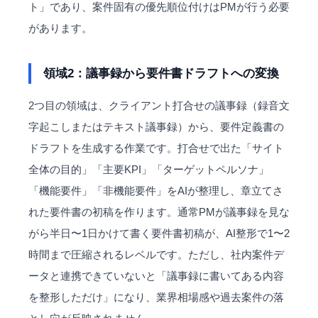
ト」であり、案件固有の優先順位付けはPMが行う必要
があります。
領域2：議事録から要件書ドラフトへの変換
2つ目の領域は、クライアント打合せの議事録（録音文
字起こしまたはテキスト議事録）から、要件定義書の
ドラフトを生成する作業です。打合せで出た「サイト
全体の目的」「主要KPI」「ターゲットペルソナ」
「機能要件」「非機能要件」をAIが整理し、章立てさ
れた要件書の初稿を作ります。通常PMが議事録を見な
がら半日〜1日かけて書く要件書初稿が、AI整形で1〜2
時間まで圧縮されるレベルです。ただし、社内案件デ
ータと連携できていないと「議事録に書いてある内容
を整形しただけ」になり、業界相場感や過去案件の落