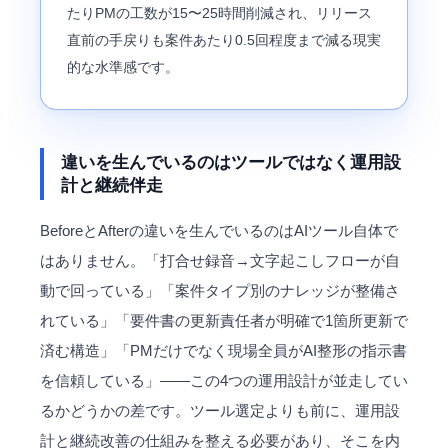
たりPMの工数が15〜25時間削減され、リリース
直前の手戻りも案件あたり0.5回程度まで減る現実
的な水準感です。
違いを生んでいるのはツールではなく運用設
計と継続伴走
BeforeとAfterの違いを生んでいるのはAIツール自体で
はありません。「打合せ録音→文字起こしフローが自
動で回っている」「案件タイプ別のナレッジが整備さ
れている」「要件書の更新責任者が明確で1箇所更新で
済む構造」「PMだけでなく現場全員がAI整形の指示書
を信頼している」——この4つの運用設計が並走してい
るかどうかの差です。ツール選定よりも前に、運用設
計と継続改善の仕組みを整える必要があり、そこを内