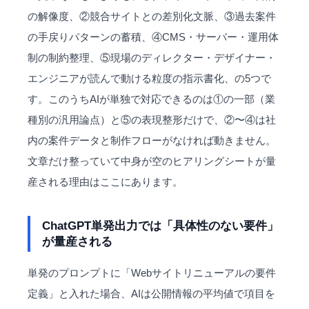
の解像度、②競合サイトとの差別化文脈、③過去案件
の手戻りパターンの蓄積、④CMS・サーバー・運用体
制の制約整理、⑤現場のディレクター・デザイナー・
エンジニアが読んで動ける粒度の指示書化、の5つで
す。このうちAIが単独で対応できるのは①の一部（業
種別の汎用論点）と⑤の表現整形だけで、②〜④は社
内の案件データと制作フローがなければ動きません。
文章だけ整っていて中身が空のヒアリングシートが量
産される理由はここにあります。
ChatGPT単発出力では「具体性のない要件」
が量産される
単発のプロンプトに「Webサイトリニューアルの要件
定義」と入れた場合、AIは公開情報の平均値で項目を