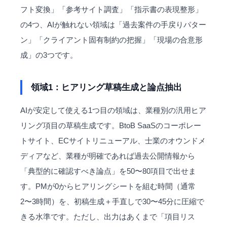
フト変換」「参考サイト調査」「指示書の表現整形」
の4つ、AIが触れない領域は「過去案件の手戻りパター
ン」「クライアント固有制約の把握」「現場の合意形
成」の3つです。
領域1：ヒアリング草稿生成と論点抽出
AIが安定して使える1つ目の領域は、業種別の汎用ヒア
リング項目の草稿生成です。BtoB SaaSのコーポレー
トサイト、ECサイトリニューアル、士業のオウンドメ
ディアなど、業種が明確であれば過去公開情報から
「典型的に確認すべき論点」を50〜80項目で出せま
す。PMが0からヒアリングシートを組む時間（通常
2〜3時間）を、初稿生成＋手直しで30〜45分に圧縮で
きる水準です。ただし、出力はあくまで「項目リス