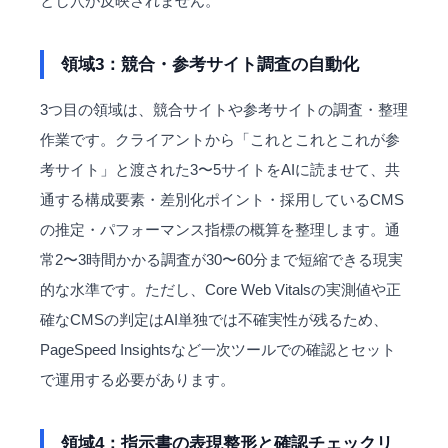
とし穴が反映されません。
領域3：競合・参考サイト調査の自動化
3つ目の領域は、競合サイトや参考サイトの調査・整理
作業です。クライアントから「これとこれとこれが参
考サイト」と渡された3〜5サイトをAIに読ませて、共
通する構成要素・差別化ポイント・採用しているCMS
の推定・パフォーマンス指標の概算を整理します。通
常2〜3時間かかる調査が30〜60分まで短縮できる現実
的な水準です。ただし、Core Web Vitalsの実測値や正
確なCMSの判定はAI単独では不確実性が残るため、
PageSpeed Insightsなど一次ツールでの確認とセット
で運用する必要があります。
領域4：指示書の表現整形と確認チェックリ