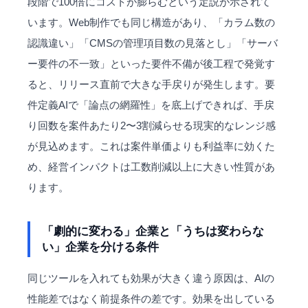
段階で100倍にコストが膨らむという定説が示されて
います。Web制作でも同じ構造があり、「カラム数の
認識違い」「CMSの管理項目数の見落とし」「サーバ
ー要件の不一致」といった要件不備が後工程で発覚す
ると、リリース直前で大きな手戻りが発生します。要
件定義AIで「論点の網羅性」を底上げできれば、手戻
り回数を案件あたり2〜3割減らせる現実的なレンジ感
が見込めます。これは案件単価よりも利益率に効くた
め、経営インパクトは工数削減以上に大きい性質があ
ります。
「劇的に変わる」企業と「うちは変わらな
い」企業を分ける条件
同じツールを入れても効果が大きく違う原因は、AIの
性能差ではなく前提条件の差です。効果を出している