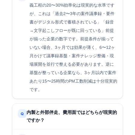
義工程の20〜30%効率化は現実的な水準です
が、これは「過去2〜3年の案件議事録・要件
書がデジタル形式で蓄積されている」「録音
→文字起こしフローが既に回っている」前提
が揃った企業の数字です。前提条件が揃って
いない場合、3ヶ月では効果が薄く、6〜12ヶ
月かけて議事録基盤・案件ナレッジ整備・現
場展開を並行で整える必要があります。逆に
基盤が整っている企業なら、3ヶ月以内で案件
あたり15〜25時間のPM工数削減は十分現実的
です。
内製と外部伴走、費用面ではどちらが現実的
Q
ですか？