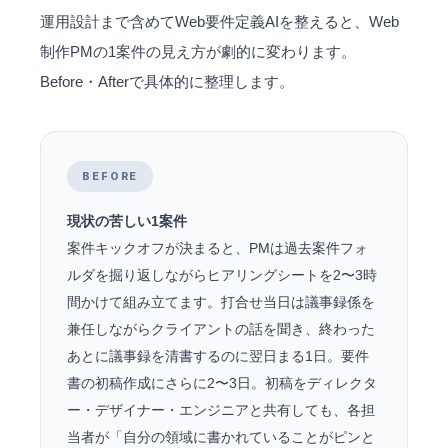
運用設計まで含めてWeb要件定義AIを整えると、Web
制作PMの1案件の見え方が劇的に変わります。
Before・Afterで具体的に整理します。
BEFORE
現状の苦しい1案件
案件キックオフが決まると、PMは過去案件フォ
ルダを掘り返しながらヒアリングシートを2〜3時
間かけて組み立てます。打合せ当日は議事録係を
兼任しながらクライアントの話を聞き、終わった
あとに議事録を清書するのに翌日まる1日。要件
書の初稿作成にさらに2〜3日。初稿をディレクタ
ー・デザイナー・エンジニアと共有しても、各担
当者が「自分の領域に書かれていることがピンと