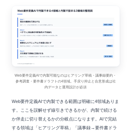
Web要件定義AIで内製可能なのはヒアリング草稿・議事録要約・
参考調査・要件書ドラフトの4領域。手戻り抑止と合意形成は社
内データと運用設計が必須
Web要件定義AIで内製できる範囲は明確に4領域ありま
す。ここを誤解せず線引きできるかが、内製で続ける
か伴走に切り替えるかの分岐点になります。AIで完結
する領域は「ヒアリング草稿」「議事録→要件書ドラ