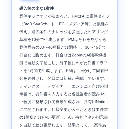
導入後の楽な1案件
案件キックオフが決まると、PMはAIに案件タイプ
（BtoB SaaSサイト・EC・メディア等）と業種を
伝え、過去案件のナレッジを参照したヒアリング
草稿を10分で生成します。PMはそれを見ながら
案件固有の30〜40項目だけ調整し、30〜45分で
打合せに臨めます。打合せはZoomのAI議事録機
能で自動文字起こし、終了後にAIが要件書ドラフ
トを2時間で生成します。PMは半日かけて固有部
分を肉付けし、翌日には初稿が完成しています。
ディレクター・デザイナー・エンジニア向けの指
示書は、要件書を入力すると各担当者が読みやす
い粒度に整形されて自動生成され、共有用Notion
に展開されます。仕様変更が入ったときは要件書
の1箇所だけPMが更新し、AIが各担当者の指示書
を自動で差分更新します。結果として、1案件あ