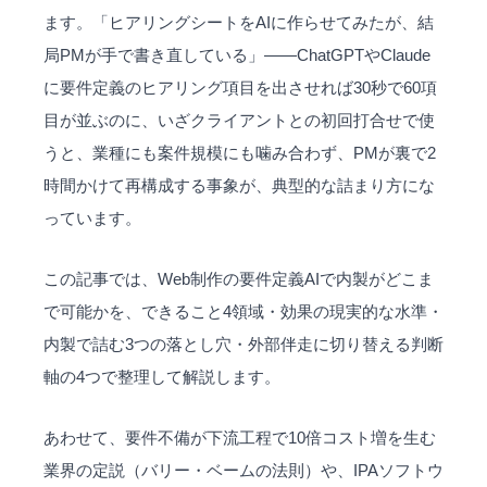
ます。「ヒアリングシートをAIに作らせてみたが、結
局PMが手で書き直している」——ChatGPTやClaude
に要件定義のヒアリング項目を出させれば30秒で60項
目が並ぶのに、いざクライアントとの初回打合せで使
うと、業種にも案件規模にも噛み合わず、PMが裏で2
時間かけて再構成する事象が、典型的な詰まり方にな
っています。
この記事では、
Web制作
の要件定義AIで内製がどこま
で可能かを、できること4領域・効果の現実的な水準・
内製で詰む3つの落とし穴・外部伴走に切り替える判断
軸の4つで整理して解説します。
あわせて、要件不備が下流工程で10倍コスト増を生む
業界の定説（バリー・ベームの法則）や、IPAソフトウ