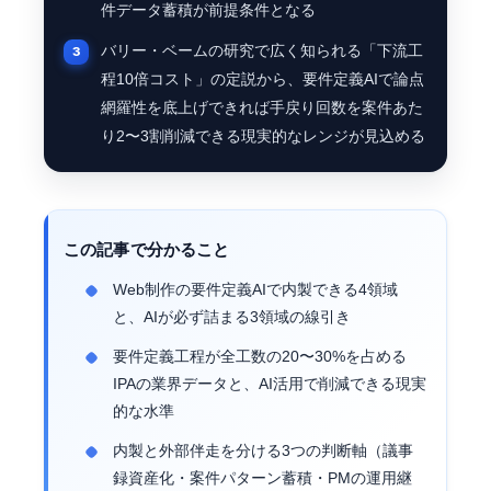
件データ蓄積が前提条件となる
バリー・ベームの研究で広く知られる「下流工
程10倍コスト」の定説から、要件定義AIで論点
網羅性を底上げできれば手戻り回数を案件あた
り2〜3割削減できる現実的なレンジが見込める
この記事で分かること
Web制作の要件定義AIで内製できる4領域
と、AIが必ず詰まる3領域の線引き
要件定義工程が全工数の20〜30%を占める
IPAの業界データと、AI活用で削減できる現実
的な水準
内製と外部伴走を分ける3つの判断軸（議事
録資産化・案件パターン蓄積・PMの運用継