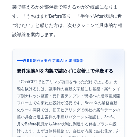
製で整えるか外部伴走で整えるかが分岐点になりま
す。「うちはまだBefore寄り」「半年でAfter状態に近
づけたい」と感じた方は、次セクションで具体的な相
談導線を案内します。
WEB制作×要件定義AI×運用設計
要件定義AIを内製で詰めずに定着まで伴走する
「ChatGPTでヒアリング項目を作っただけで止まる」状
態を抜けるには、議事録の自動文字起こし基盤・案件タイ
プ別ナレッジ整備・要件書テンプレ・現場への指示書展開
フローまでを束ねた設計が必要です。BoostXの
業務自動
化
ツール開発では、初回ヒアリングで御社の案件データの
整い具合と過去案件の手戻りパターンを確認し、3〜6ヶ
月でBefore状態からAfter状態に到達する伴走プランを設
計します。まずは無料相談で、自社が内製で詰む側か、外