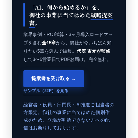
「AI、何から始めるか」を、
御社の事業に当てはめた
戦略提案
書
。
業界事例・ROI試算・3ヶ月導入ロードマッ
プを含む
全15章
から、御社が今いちばん知
りたい5章を選んで編集。
代表 吉元が監修
して3〜5営業日でPDFお届け。完全無料。
提案書を受け取る →
サンプル（22P）を見る
経営者・役員・部門長・AI推進ご担当者の
方限定。御社の事業に当てはめた個別作
成のため、立場が判断できない方への配
信はお断りしております。