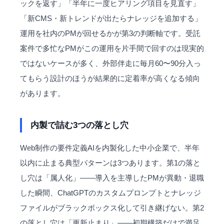
ックを返す」「半年に一度ヒアリング項目を見直す」
「新CMS・新トレンドが出たらナレッジを追加する」
運用を社内のPMが回せるかが第3の判断軸です。受託
案件で多忙なPMがこの運用を片手間で回すのは現実的
ではないケースが多く、外部伴走に毎月60〜90分入っ
てもらう設計のほうが結果的に定着率が高くなる傾向
があります。
内製で詰む3つの落とし穴
Web制作の要件定義AIを内製化した中小企業で、半年
以内に止まる典型パターンは3つあります。第1の落と
し穴は「
属人化
」——導入を主導したPMが異動・退職
した瞬間、ChatGPTのカスタムプロンプトとナレッジ
ファイルがブラックボックス化して引き継げない。第2
の落とし穴は「更新止まり」——初期構築だけで満足