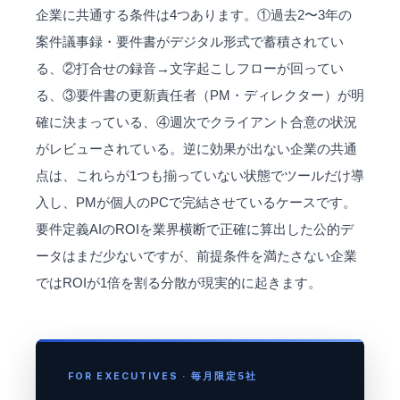
企業に共通する条件は4つあります。①過去2〜3年の
案件議事録・要件書がデジタル形式で蓄積されてい
る、②打合せの録音→文字起こしフローが回ってい
る、③要件書の更新責任者（PM・ディレクター）が明
確に決まっている、④週次でクライアント合意の状況
がレビューされている。逆に効果が出ない企業の共通
点は、これらが1つも揃っていない状態でツールだけ導
入し、PMが個人のPCで完結させているケースです。
要件定義AIのROIを業界横断で正確に算出した公的デ
ータはまだ少ないですが、前提条件を満たさない企業
ではROIが1倍を割る分散が現実的に起きます。
FOR EXECUTIVES · 毎月限定5社