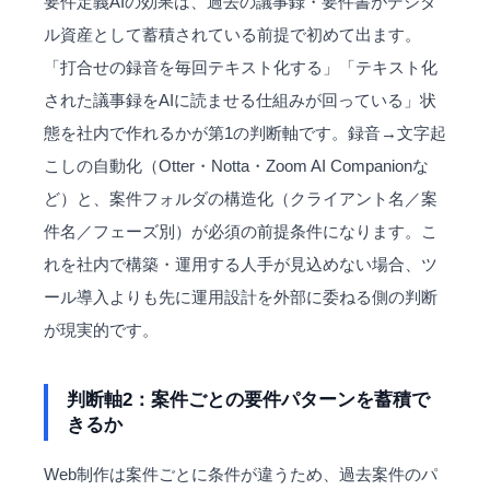
要件定義AIの効果は、過去の議事録・要件書がデジタ
ル資産として蓄積されている前提で初めて出ます。
「打合せの録音を毎回テキスト化する」「テキスト化
された議事録をAIに読ませる仕組みが回っている」状
態を社内で作れるかが第1の判断軸です。録音→文字起
こしの自動化（Otter・Notta・Zoom AI Companionな
ど）と、案件フォルダの構造化（クライアント名／案
件名／フェーズ別）が必須の前提条件になります。こ
れを社内で構築・運用する人手が見込めない場合、ツ
ール導入よりも先に運用設計を外部に委ねる側の判断
が現実的です。
判断軸2：案件ごとの要件パターンを蓄積で
きるか
Web制作は案件ごとに条件が違うため、過去案件のパ