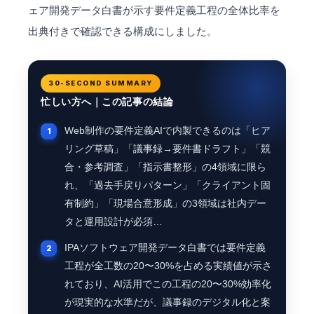
ェア開発データ白書が示す要件定義工程の全体比率を
出典付きで確認できる構成にしました。
30-SECOND SUMMARY
忙しい方へ｜この記事の結論
Web制作の要件定義AIで内製できるのは「ヒア
リング草稿」「議事録→要件書ドラフト」「競
合・参考調査」「指示書整形」の4領域に限ら
れ、「過去手戻りパターン」「クライアント固
有制約」「現場合意形成」の3領域は社内デー
タと運用設計が必須…
IPAソフトウェア開発データ白書では要件定義
工程が全工数の20〜30%を占める実績値が示さ
れており、AI活用でこの工程の20〜30%効率化
が現実的な水準だが、議事録のデジタル化と案