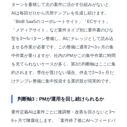
ターンを蓄積して次の案件に活かす仕組みがないと、
AIは毎回ゼロから汎用テンプレを生成し続けます。
「BtoB SaaSのコーポレートサイト」「ECサイト」
「メディアサイト」など案件タイプ別に要件書のひな
型を3〜5パターン整備し、AIにナレッジとして読み込
ませる作業が必要です。この整備に通常2〜3ヶ月の集
中作業が要りますが、社内のPMがこの集中作業に時間
を充てられないケースが多く、第2の判断軸はここに集
約されます。専任が置けない場合、伴走で2〜3ヶ月だ
けテンプレ整備に集中投資する選択肢が現実的です。
判断軸3：PMが運用を回し続けられるか
要件定義AIは案件ごとに微調整・改善を回さないと3〜
6ヶ月で陳腐化します。「案件終了後にAIへフィードバ