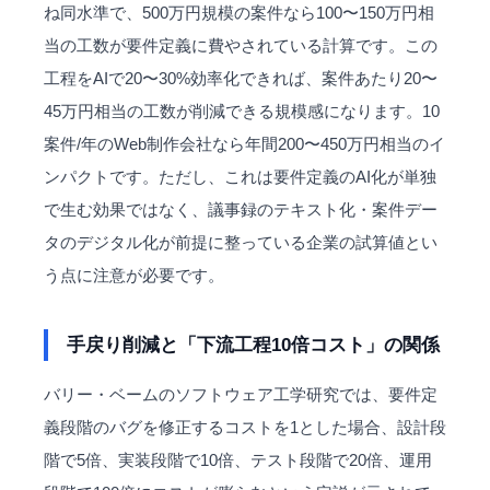
ね同水準で、500万円規模の案件なら100〜150万円相
当の工数が要件定義に費やされている計算です。この
工程をAIで20〜30%効率化できれば、案件あたり20〜
45万円相当の工数が削減できる規模感になります。10
案件/年のWeb制作会社なら年間200〜450万円相当のイ
ンパクトです。ただし、これは要件定義のAI化が単独
で生む効果ではなく、議事録のテキスト化・案件デー
タのデジタル化が前提に整っている企業の試算値とい
う点に注意が必要です。
手戻り削減と「下流工程10倍コスト」の関係
バリー・ベームのソフトウェア工学研究では、要件定
義段階のバグを修正するコストを1とした場合、設計段
階で5倍、実装段階で10倍、テスト段階で20倍、運用