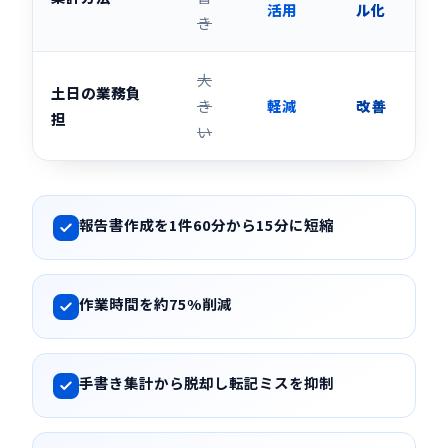
活用
ル化
き
大
土日の業務負
き
軽減
改善
担
い
報告書作成を1件60分から15分に短縮
作業時間を約75%削減
手書き集計から脱却し転記ミスを抑制