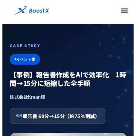
CASE STUDY
イベント業
【事例】報告書作成をAIで効率化｜1時
間→15分に短縮した全手順
株式会社Kraan様
報告書 60分→15分（約75%削減）
成果