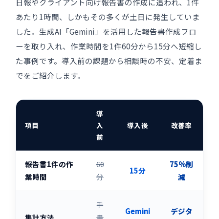
日報やクライアント向け報告書の作成に追われ、1件
あたり1時間、しかもその多くが土日に発生していま
した。生成AI「Gemini」を活用した報告書作成フロ
ーを取り入れ、作業時間を1件60分から15分へ短縮し
た事例です。導入前の課題から相談時の不安、定着ま
でをご紹介します。
導
項目
入
導入後
改善率
前
報告書1件の作
60
75%削
15分
業時間
分
減
手
Gemini
デジタ
集計方法
書