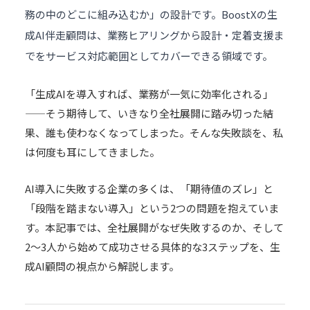
務の中のどこに組み込むか」の設計です。BoostXの
生
成AI伴走顧問
は、業務ヒアリングから設計・定着支援ま
でをサービス対応範囲としてカバーできる領域です。
「生成AIを導入すれば、業務が一気に効率化される」
——そう期待して、いきなり全社展開に踏み切った結
果、誰も使わなくなってしまった。そんな失敗談を、私
は何度も耳にしてきました。
AI導入に失敗する企業の多くは、「期待値のズレ」と
「段階を踏まない導入」という2つの問題を抱えていま
す。本記事では、全社展開がなぜ失敗するのか、そして
2〜3人から始めて成功させる具体的な3ステップを、
生
成AI顧問
の視点から解説します。