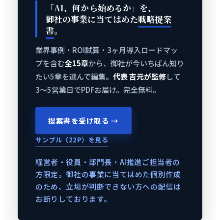
「AI、何から始めるか」を、
御社の事業に当てはめた
戦略提案
書
。
業界事例・ROI試算・3ヶ月導入ロードマッ
プを含む
全15章
から、御社が今いちばん知り
たい5章を選んで編集。
代表 吉元が監修
して
3〜5営業日でPDFお届け。完全無料。
提案書を受け取る →
サンプル（22P）を見る
経営者・役員・部門長・AI推進ご担当者の
方限定。御社の事業に当てはめた個別作成
のため、立場が判断できない方への配信は
お断りしております。