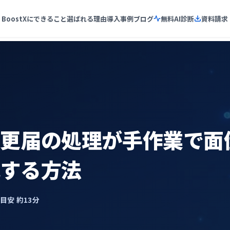
BoostXにできること
選ばれる理由
導入事例
ブログ
無料AI診断
資料請求
更届の処理が手作業で面倒
化する方法
了目安 約13分