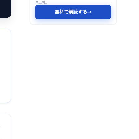
停止可。
無料で購読する
→