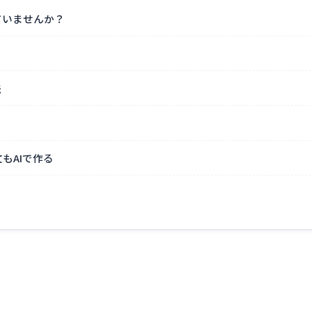
ていませんか？
法
もAIで作る