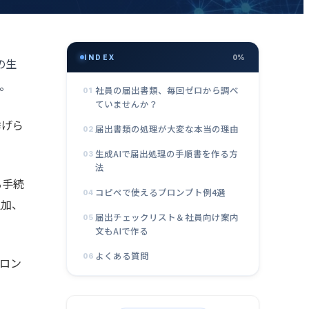
INDEX
0%
の
生
。
社員の届出書類、毎回ゼロから調べ
01
ていませんか？
挙げら
届出書類の処理が大変な本当の理由
02
生成AIで届出処理の手順書を作る方
03
法
る手続
コピペで使えるプロンプト例4選
04
追加、
届出チェックリスト＆社員向け案内
05
文もAIで作る
よくある質問
06
ロン