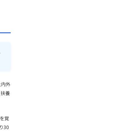
あ
社内外
や扶養
を覚
30