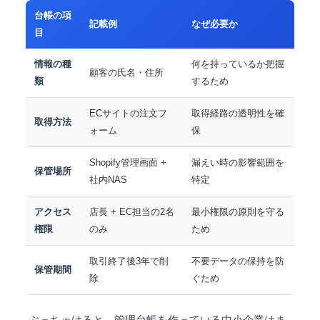
台帳の項
記載例
なぜ必要か
目
情報の種
何を持っているか把握
顧客の氏名・住所
類
するため
ECサイトの注文フ
取得経路の透明性を確
取得方法
ォーム
保
Shopify管理画面 +
漏えい時の影響範囲を
保管場所
社内NAS
特定
アクセス
店長 + EC担当の2名
最小権限の原則を守る
権限
のみ
ため
取引終了後3年で削
不要データの保持を防
保管期間
除
ぐため
ぶっちゃけると、管理台帳を作っている中小企業はま