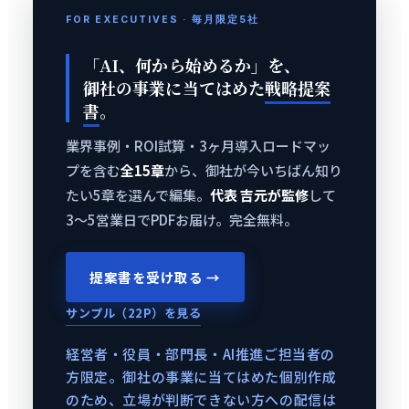
FOR EXECUTIVES · 毎月限定5社
「AI、何から始めるか」を、
御社の事業に当てはめた
戦略提案
書
。
業界事例・ROI試算・3ヶ月導入ロードマッ
プを含む
全15章
から、御社が今いちばん知り
たい5章を選んで編集。
代表 吉元が監修
して
3〜5営業日でPDFお届け。完全無料。
提案書を受け取る →
サンプル（22P）を見る
経営者・役員・部門長・AI推進ご担当者の
方限定。御社の事業に当てはめた個別作成
のため、立場が判断できない方への配信は