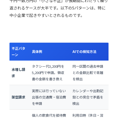
千円〜数万円の「小さな不正」が長期間にわたって繰り
返されるケースが大半です。以下の5パターンは、特に
中小企業で起きやすいとされるものです。
不正パタ
具体例
AIでの検知方法
ーン
タクシー代3,200円を
同一区間の過去申請
水増し請
5,200円で申請。領収
との金額比較で乖離
求
書の金額を書き換え
を検出
実際には行っていない
カレンダーや出勤記
架空請求
出張の交通費・宿泊費
録との突合で矛盾を
を申請
検出
個人の飲食代を接待費
利用日時（休日・深