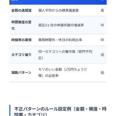
金額の逸脱度
個人平均からの標準偏差数
高
申請頻度の変
直近3ヶ月の申請件数の増減率
中
化
時間帯の異常
業務時間外・休日の利用比率
中
同一カテゴリへの集中度（部門平均
カテゴリ偏り
低
比）
キリのいい金額（1万円ちょうど
端数パターン
低
等）の出現率
不正パターンのルール設定例（金額・頻度・時
間帯・カテゴリ）