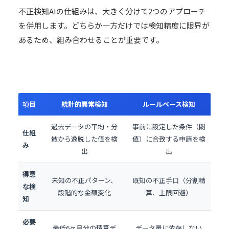
不正検知AIの仕組みは、大きく分けて2つのアプローチ
を併用します。どちらか一方だけでは検知精度に限界が
あるため、組み合わせることが重要です。
項目
統計的異常検知
ルールベース検知
過去データの平均・分
事前に設定した条件（閾
仕組
散から逸脱した値を検
値）に合致する申請を検
み
出
出
得意
未知の不正パターン、
既知の不正手口（分割精
な検
段階的な金額変化
算、上限回避）
知
必要
最低6ヶ月分の精算デ
データ量に依存しない