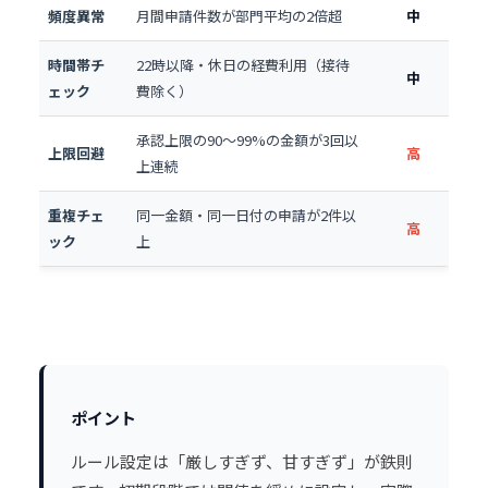
頻度異常
月間申請件数が部門平均の2倍超
中
時間帯チ
22時以降・休日の経費利用（接待
中
ェック
費除く）
承認上限の90〜99%の金額が3回以
上限回避
高
上連続
重複チェ
同一金額・同一日付の申請が2件以
高
ック
上
ポイント
ルール設定は「厳しすぎず、甘すぎず」が鉄則