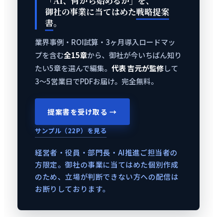
「AI、何から始めるか」を、
御社の事業に当てはめた
戦略提案
書
。
業界事例・ROI試算・3ヶ月導入ロードマッ
プを含む
全15章
から、御社が今いちばん知り
たい5章を選んで編集。
代表 吉元が監修
して
3〜5営業日でPDFお届け。完全無料。
提案書を受け取る →
サンプル（22P）を見る
経営者・役員・部門長・AI推進ご担当者の
方限定。御社の事業に当てはめた個別作成
のため、立場が判断できない方への配信は
お断りしております。