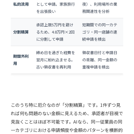
私的流用
として申請。家族旅行
夜）、利用場所の業
を出張扱い
務関連性を分析
承認上限5万円を避け
短期間での同一カテ
分割精算
るため、4.8万円×2回
ゴリ・同一店舗の連
に分割して申請
続申請を検出
締め日を過ぎた経費を
領収書日付と申請日
期間外利
翌月に紛れ込ませる。
の乖離、同一金額の
用
古い領収書を再利用
重複申請を検出
このうち特に厄介なのが「分割精算」です。1件ずつ見
れば何も問題のない金額に見えるため、承認者が目視で
見抜くことはほぼ不可能です。AIなら、同一従業員の同
一カテゴリにおける申請頻度や金額のパターンを横断的