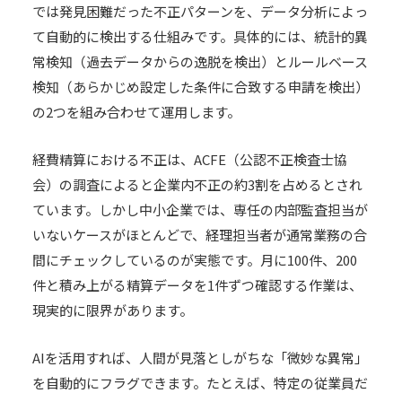
では発見困難だった不正パターンを、データ分析によっ
て自動的に検出する仕組みです。具体的には、統計的異
常検知（過去データからの逸脱を検出）とルールベース
検知（あらかじめ設定した条件に合致する申請を検出）
の2つを組み合わせて運用します。
経費精算における不正は、ACFE（公認不正検査士協
会）の調査によると企業内不正の約3割を占めるとされ
ています。しかし中小企業では、専任の内部監査担当が
いないケースがほとんどで、経理担当者が通常業務の合
間にチェックしているのが実態です。月に100件、200
件と積み上がる精算データを1件ずつ確認する作業は、
現実的に限界があります。
AIを活用すれば、人間が見落としがちな「微妙な異常」
を自動的にフラグできます。たとえば、特定の従業員だ