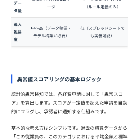
デー
ータ
（ルール定義のみ）
タ量
導入
中〜高（データ整備・
低（スプレッドシートで
難易
モデル構築が必要）
も実装可能）
度
異常値スコアリングの基本ロジック
統計的異常検知では、各経費申請に対して「異常スコ
ア」を算出します。スコアが一定値を超えた申請を自動
的にフラグし、承認者に通知する仕組みです。
基本的な考え方はシンプルです。過去の精算データから
「この従業員の、このカテゴリにおける平均金額と標準