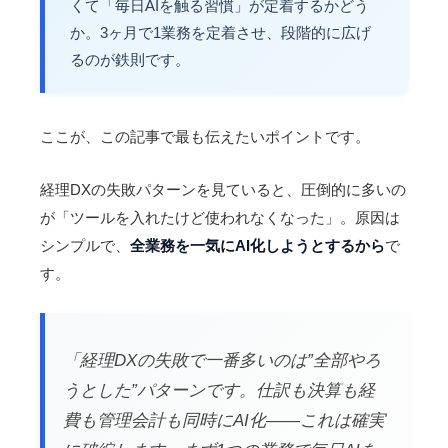
くて「毎日AIを触る習慣」が定着するかどう
か。3ヶ月で1業務を定着させ、段階的に広げ
るのが鉄則です。
ここが、この記事で最も伝えたいポイントです。
経理DXの失敗パターンを見ていると、圧倒的に多いの
が「ツールを入れたけど使われなくなった」。原因は
シンプルで、
全業務を一気にAI化しようとするから
で
す。
「経理DXの失敗で一番多いのは”全部やろ
うとした”パターンです。仕訳も決算も経
費も管理会計も同時にAI化——これは確実