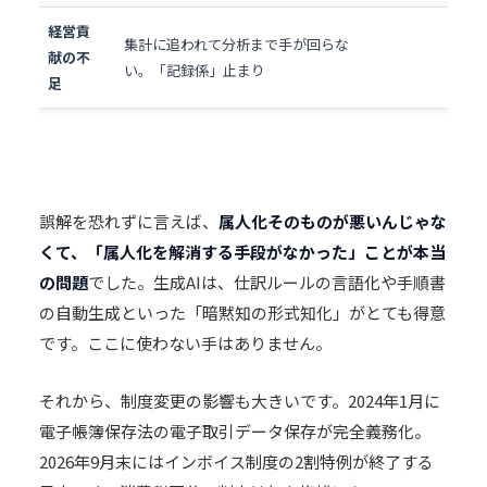
経営貢
集計に追われて分析まで手が回らな
献の不
い。「記録係」止まり
足
誤解を恐れずに言えば、
属人化そのものが悪いんじゃな
くて、「属人化を解消する手段がなかった」ことが本当
の問題
でした。生成AIは、仕訳ルールの言語化や手順書
の自動生成といった「暗黙知の形式知化」がとても得意
です。ここに使わない手はありません。
それから、制度変更の影響も大きいです。2024年1月に
電子帳簿保存法の電子取引データ保存が完全義務化。
2026年9月末にはインボイス制度の2割特例が終了する