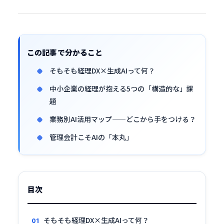
6. ワンオペ経理 vs チーム体制——導入戦略はこ
んなに違う
7. 3ヶ月ロードマップ——「習慣化」がすべてを
この記事で分かること
決める
そもそも経理DX×生成AIって何？
8. よくある質問
中小企業の経理が抱える5つの「構造的な」課
9. まとめ
題
業務別AI活用マップ——どこから手をつける？
管理会計こそAIの「本丸」
目次
そもそも経理DX×生成AIって何？