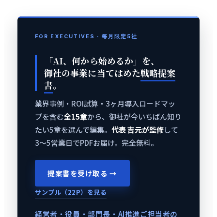
FOR EXECUTIVES · 毎月限定5社
「AI、何から始めるか」を、
御社の事業に当てはめた
戦略提案
書
。
業界事例・ROI試算・3ヶ月導入ロードマッ
プを含む
全15章
から、御社が今いちばん知り
たい5章を選んで編集。
代表 吉元が監修
して
3〜5営業日でPDFお届け。完全無料。
提案書を受け取る →
サンプル（22P）を見る
経営者・役員・部門長・AI推進ご担当者の