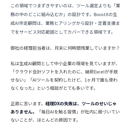
この領域でつまずきやすいのは、ツール選定よりも「業
務の中のどこに組み込むか」の設計です。BoostXの
生
成AI伴走顧問
は、業務ヒアリングから設計・定着支援ま
でをサービス対応範囲としてカバーできる領域です。
御社の経理担当者は、月末に何時間残業していますか？
私は
生成AI顧問
として中小企業の現場を見ていますが、
「クラウド会計ソフトを入れたのに、結局Excelが手放
せない」「AIツールを契約したけど、1ヶ月で誰も使わ
なくなった」という相談がとても多いです。
正直に言います。
経理DXの失敗は、ツールのせいじゃ
ありません。
「毎日AIを触る習慣」が社内に根づいてい
ないことが、ほとんどの原因です。