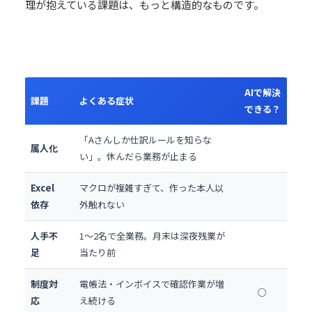
理が抱えている課題は、もっと構造的なものです。
AIで解決
課題
よくある症状
できる？
「Aさんしか仕訳ルールを知らな
属人化
い」。休んだら業務が止まる
Excel
マクロが複雑すぎて、作った本人以
依存
外触れない
人手不
1〜2名で全業務。月末は深夜残業が
足
当たり前
制度対
電帳法・インボイスで確認作業が増
○
応
え続ける