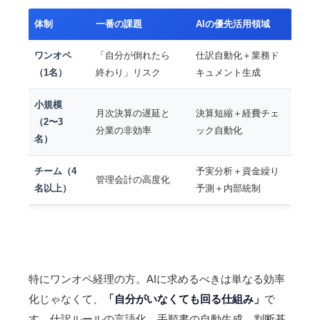
体制
一番の課題
AIの優先活用領域
ワンオペ
「自分が倒れたら
仕訳自動化＋業務ド
（1名）
終わり」リスク
キュメント生成
小規模
月次決算の遅延と
決算短縮＋経費チェ
（2〜3
分業の非効率
ック自動化
名）
チーム（4
予実分析＋資金繰り
管理会計の高度化
名以上）
予測＋内部統制
特にワンオペ経理の方。AIに求めるべきは単なる効率
化じゃなくて、
「自分がいなくても回る仕組み」
で
す。仕訳ルールの言語化、手順書の自動生成、判断基