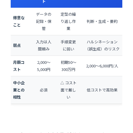
ト
データの
定型の繰
得意な
記録・保
り返し作
判断・生成・要約
こと
管
業
入力は人
手順変更
ハルシネーション
弱点
間頼み
に弱い
（誤生成）のリスク
月額コ
2,000〜
初期50〜
2,000〜6,000円/人
スト
5,000円
300万円
中小企
△ コスト
業との
必須
面で厳し
低コストで高効果
相性
い