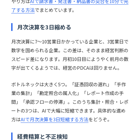
やり方は
AIで請求書・発注書・納品書の突合を10分で完
了する方法
でまとめています。
月次決算を3日縮める
月次決算に7〜10営業日かかっている企業と、3営業日で
数字を固められる企業。この差は、そのまま経営判断の
スピード差になります。月初10日目にようやく前月の数
字が出てくるようでは、経営のPDCAは回りません。
ボトルネックは大きく5つ。「証憑回収の遅れ」「手作
業の集計」「勘定照合の属人化」「レポート作成の手
間」「承認フローの停滞」。このうち集計・照合・レポ
ートの3つは、AIで大幅に短縮できます。具体的な進め
方は
AIで月次決算を3日短縮する方法
をどうぞ。
経費精算と不正検知