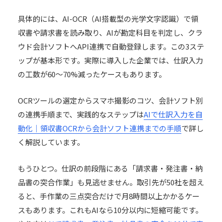
具体的には、AI-OCR（AI搭載型の光学文字認識）で領
収書や
請求書
を読み取り、AIが勘定科目を判定し、クラ
ウド会計ソフトへAPI連携で自動登録します。この3ステ
ップが基本形です。実際に導入した企業では、仕訳入力
の工数が60〜70%減ったケースもあります。
OCRツールの選定からスマホ撮影のコツ、会計ソフト別
の連携手順まで、実践的なステップは
AIで仕訳入力を自
動化｜領収書OCRから会計ソフト連携までの手順
で詳し
く解説しています。
もうひとつ。仕訳の前段階にある「請求書・発注書・納
品書の突合作業」も見逃せません。取引先が50社を超え
ると、手作業の三点突合だけで月8時間以上かかるケー
スもあります。これもAIなら10分以内に短縮可能です。