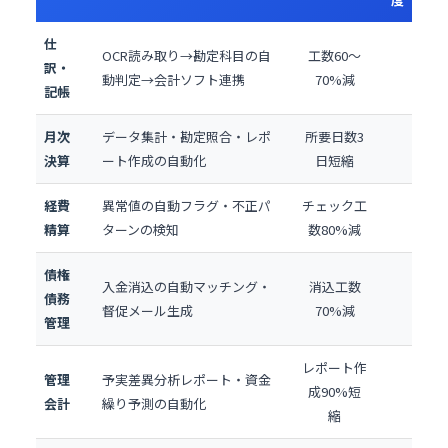
仕
OCR読み取り→勘定科目の自
工数60〜
訳・
動判定→会計ソフト連携
70%減
記帳
月次
データ集計・勘定照合・レポ
所要日数3
決算
ート作成の自動化
日短縮
経費
異常値の自動フラグ・不正パ
チェック工
精算
ターンの検知
数80%減
債権
入金消込の自動マッチング・
消込工数
債務
督促メール生成
70%減
管理
レポート作
管理
予実差異分析レポート・資金
成90%短
会計
繰り予測の自動化
縮