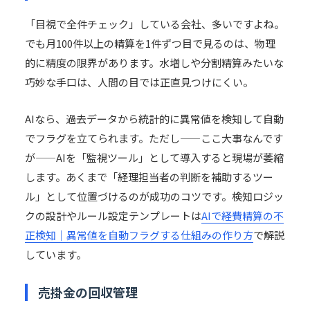
「目視で全件チェック」している会社、多いですよね。
でも月100件以上の精算を1件ずつ目で見るのは、物理
的に精度の限界があります。水増しや分割精算みたいな
巧妙な手口は、人間の目では正直見つけにくい。
AIなら、過去データから統計的に異常値を検知して自動
でフラグを立てられます。ただし——ここ大事なんです
が——AIを「監視ツール」として導入すると現場が萎縮
します。あくまで「経理担当者の判断を補助するツー
ル」として位置づけるのが成功のコツです。検知ロジッ
クの設計やルール設定テンプレートは
AIで経費精算の不
正検知｜異常値を自動フラグする仕組みの作り方
で解説
しています。
売掛金の回収管理