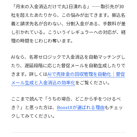
「月末の入金消込だけで丸1日潰れる」——取引先が30
社を超えたあたりから、この悩みが出てきます。振込名
義と請求先名が合わない、分割入金がある、手数料が差
し引かれている。こういうイレギュラーへの対応が、経
理の時間をじわじわ奪います。
AIなら、名寄せロジックで入金消込を自動マッチングし
たり、遅延段階に応じた督促メールを自動生成したりで
きます。詳しくは
AIで売掛金の回収管理を自動化｜督促
メール生成と入金消込の効率化
をご覧ください。
ここまで読んで「うちの場合、どこから手をつけるべ
き？」と思った方は、
BoostXが選ばれる理由
もチェッ
クしてみてください。