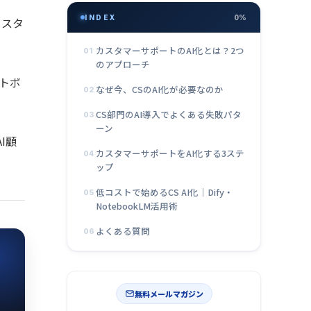
INDEX
0%
カスタ
カスタマーサポートのAI化とは？2つ
01
のアプローチ
トボ
なぜ今、CSのAI化が必要なのか
02
CS部門のAI導入でよくある失敗パタ
03
ーン
I顧
カスタマーサポートをAI化する3ステ
04
ップ
低コストで始めるCS AI化｜Dify・
05
NotebookLM活用術
よくある質問
06
無料メールマガジン