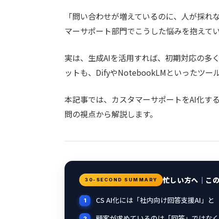
「問い合わせが増えているのに、人が採れ
マーサポート
部門でこうした悩みを抱えて
実は、生成AIを活用すれば、初期対応の多
ットも、DifyやNotebookLMといった
本記事では、カスタマーサポートをAI化す
問
の視点から解説します。
忙しい方へ｜こ
30-SECOND SUMMARY
CS AI化には「社内向け回答支援AI」
顧客が求めているのは「回答」ではなく