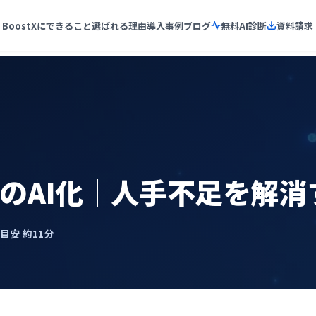
BoostXにできること
選ばれる理由
導入事例
ブログ
無料AI診断
資料請求
のAI化｜人手不足を解消
了目安 約11分