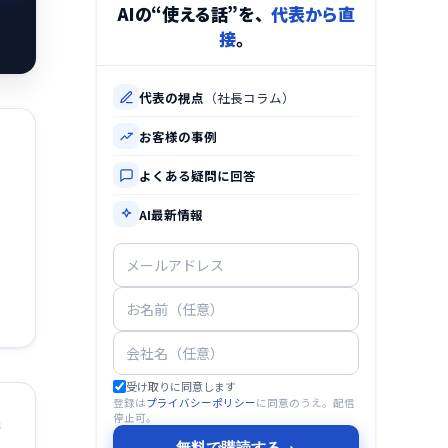
AIの“使える話”を、
代表から直
接
。
代表の視点
（社長コラム）
お客様の事例
よくある疑問に回答
AI最新情報
受け取りに同意します
登録は
プライバシーポリシー
に同意のうえ。配信
停止可。