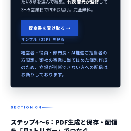
たい5章を選んで編集。
代表 吉元が監修
して
3〜5営業日でPDFお届け。完全無料。
提案書を受け取る →
サンプル（22P）を見る
経営者・役員・部門長・AI推進ご担当者の
方限定。御社の事業に当てはめた個別作成
のため、立場が判断できない方への配信は
お断りしております。
ステップ4〜6：PDF生成と保存・配信
を「月1トリガー」でつなぐ