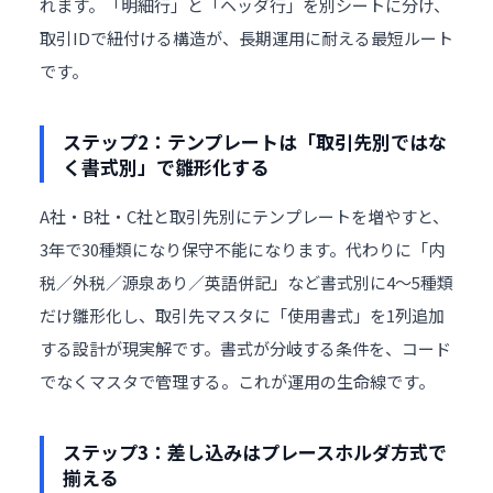
れます。「明細行」と「ヘッダ行」を別シートに分け、
取引IDで紐付ける構造が、長期運用に耐える最短ルート
です。
ステップ2：テンプレートは「取引先別ではな
く書式別」で雛形化する
A社・B社・C社と取引先別にテンプレートを増やすと、
3年で30種類になり保守不能になります。代わりに「内
税／外税／源泉あり／英語併記」など書式別に4〜5種類
だけ雛形化し、取引先マスタに「使用書式」を1列追加
する設計が現実解です。書式が分岐する条件を、コード
でなくマスタで管理する。これが運用の生命線です。
ステップ3：差し込みはプレースホルダ方式で
揃える