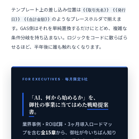
テンプレート上の差し込み位置は
{{取引先名}}
{{発行
のようなプレースホルダで揃えま
日}}
{{合計金額}}
す。GAS側はそれを単純置換するだけにとどめ、複雑な
条件分岐を持ち込まない。ロジックをコードに散らばら
せるほど、半年後に誰も触れなくなります。
FOR EXECUTIVES · 毎月限定5社
「AI、何から始めるか」を、
御社の事業に当てはめた
戦略提案
書
。
業界事例・ROI試算・3ヶ月導入ロードマッ
プを含む
全15章
から、御社が今いちばん知り