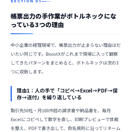
帳票出力の手作業がボトルネックにな
っている3つの理由
中小企業の経理現場で、帳票出力が止まらない理由はだ
いたい同じです。BoostXがこれまで現場に入って観察
してきたパターンをまとめると、ボトルネックは次の3
つに収斂します。
理由1：人の手で「コピペ→Excel→PDF→保
存→送付」を繰り返している
取引先50社・月100件超の請求書や納品書を、毎月
Excelにコピペして数字を直し、印刷プレビューで体裁
を整え、PDFで書き出して、命名規則に沿ってリネーム