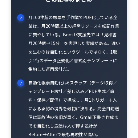
月100件超の帳票を手作業でPDF化している企
業は、月20時間以上の経営リソースを転記作業
に費やしている。BoostX支援先では「見積書
月20時間→15分」を実現した実績がある。違い
を生むのは自動化というツールではなく、1取
引1行のデータ正規化と書式別テンプレートに
集約した運用設計だ。
自動化帳票自動化は6ステップ（データ取得／
テンプレート設計／差し込み／PDF生成／命
名・保存／配信）で構成し、月1トリガー＋人
による承認の境界を最初に決める。完全自動送
信は事故時の復旧が重く、Gmail下書き作成ま
でを自動化し送信は人が押す設計が
Before→Afterで最も再現性が高い。