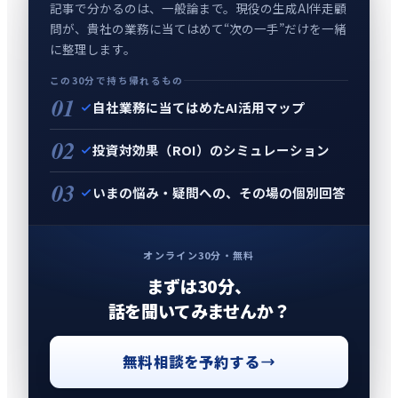
記事で分かるのは、一般論まで。現役の生成AI伴走顧
問が、貴社の業務に当てはめて“次の一手”だけを一緒
に整理します。
この30分で持ち帰れるもの
01
自社業務に当てはめたAI活用マップ
02
投資対効果（ROI）のシミュレーション
03
いまの悩み・疑問への、その場の個別回答
オンライン30分・無料
まずは30分、
話を聞いてみませんか？
無料相談を予約する