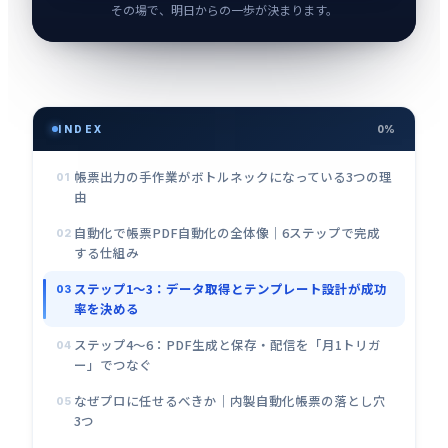
その場で、明日からの一歩が決まります。
INDEX
0%
帳票出力の手作業がボトルネックになっている3つの理
01
由
自動化で帳票PDF自動化の全体像｜6ステップで完成
02
する仕組み
ステップ1〜3：データ取得とテンプレート設計が成功
03
率を決める
ステップ4〜6：PDF生成と保存・配信を「月1トリガ
04
ー」でつなぐ
なぜプロに任せるべきか｜内製自動化帳票の落とし穴
05
3つ