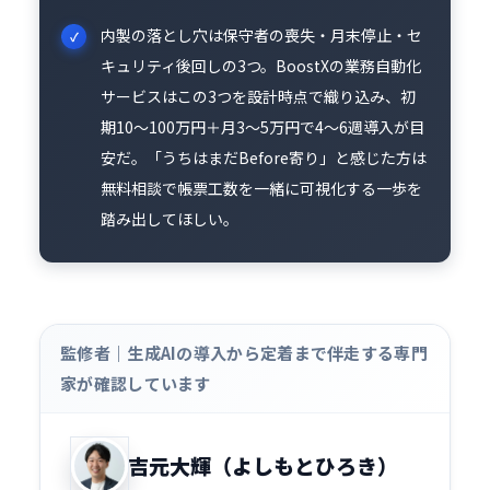
内製の落とし穴は保守者の喪失・月末停止・セ
キュリティ後回しの3つ。BoostXの業務自動化
サービスはこの3つを設計時点で織り込み、初
期10〜100万円＋月3〜5万円で4〜6週導入が目
安だ。「うちはまだBefore寄り」と感じた方は
無料相談で帳票工数を一緒に可視化する一歩を
踏み出してほしい。
監修者｜生成AIの導入から定着まで伴走する専門
家が確認しています
吉元大輝（よしもとひろき）