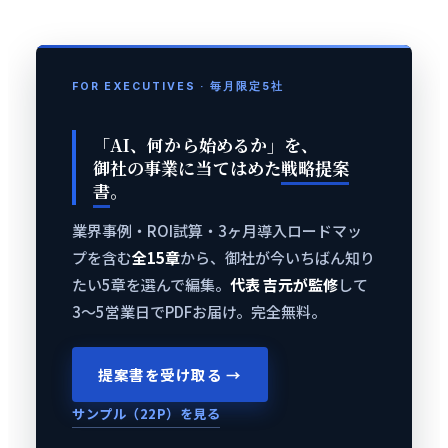
FOR EXECUTIVES · 毎月限定5社
「AI、何から始めるか」を、
御社の事業に当てはめた
戦略提案
書
。
業界事例・ROI試算・3ヶ月導入ロードマッ
プを含む
全15章
から、御社が今いちばん知り
たい5章を選んで編集。
代表 吉元が監修
して
3〜5営業日でPDFお届け。完全無料。
提案書を受け取る →
サンプル（22P）を見る