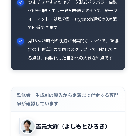
つまずきやすいのはデータ形式バラバラ・自動
化6分制限・エラー通知未設定の3点で、統一フ
ォーマット・処理分割・try/catch通知の3対策
で回避できます
月15〜25時間の削減が現実的なレンジで、36協
定の上限管理まで同じスクリプトで自動化でき
る点は、内製化した自動化の大きな利点です
監修者｜生成AIの導入から定着まで伴走する専門
家が確認しています
吉元大輝（よしもとひろき）