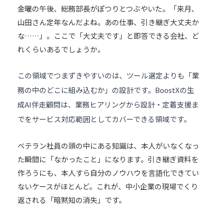
金曜の午後、総務部長がぽつりとつぶやいた。「来月、
山田さん定年なんだよね。あの仕事、引き継ぎ大丈夫か
な……」。ここで「大丈夫です」と即答できる会社、ど
れくらいあるでしょうか。
この領域でつまずきやすいのは、ツール選定よりも「業
務の中のどこに組み込むか」の設計です。BoostXの
生
成AI伴走顧問
は、業務ヒアリングから設計・定着支援ま
でをサービス対応範囲としてカバーできる領域です。
ベテラン社員の頭の中にある知識は、本人がいなくなっ
た瞬間に「なかったこと」になります。引き継ぎ資料を
作ろうにも、本人すら自分の
ノウハウ
を言語化できてい
ないケースがほとんど。これが、中小企業の現場でくり
返される「暗黙知の消失」です。