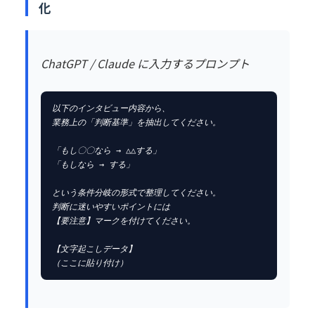
化
ChatGPT / Claude に入力するプロンプト
以下のインタビュー内容から、

業務上の「判断基準」を抽出してください。

「もし〇〇なら → △△する」

「もしなら → する」

という条件分岐の形式で整理してください。

判断に迷いやすいポイントには

【要注意】マークを付けてください。

【文字起こしデータ】

（ここに貼り付け）