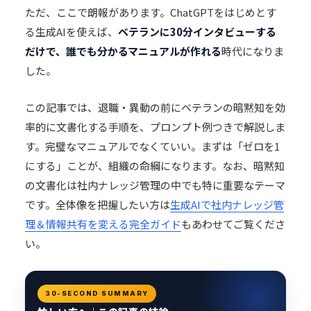
ただ、ここで朗報があります。
ChatGPT
をはじめとす
る生成AIを使えば、
ベテランに30分インタビューする
だけで、誰でも分かるマニュアルが作れる
時代になりま
した。
この記事では、退職・異動の前にベテランの暗黙知を効
率的に文書化する手順を、プロンプト例つきで解説しま
す。完璧なマニュアルでなくていい。まずは「ゼロを1
にする」ことが、組織の命綱になります。なお、暗黙知
の文書化は社内ナレッジ管理の中でも特に重要なテーマ
です。全体像を把握したい方は
生成AIで社内ナレッジ管
理＆情報共有を変える完全ガイド
もあわせてご覧くださ
い。
30-SECOND SUMMARY