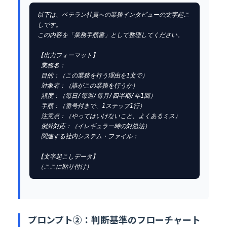
以下は、ベテラン社員への業務インタビューの文字起こ
しです。

この内容を「業務手順書」として整理してください。

【出力フォーマット】

 業務名：

 目的：（この業務を行う理由を1文で）

 対象者：（誰がこの業務を行うか）

 頻度：（毎日/毎週/毎月/四半期/年1回）

 手順：（番号付きで、1ステップ1行）

 注意点：（やってはいけないこと、よくあるミス）

 例外対応：（イレギュラー時の対処法）

 関連する社内システム・ファイル：

【文字起こしデータ】

（ここに貼り付け）
プロンプト②：判断基準のフローチャート