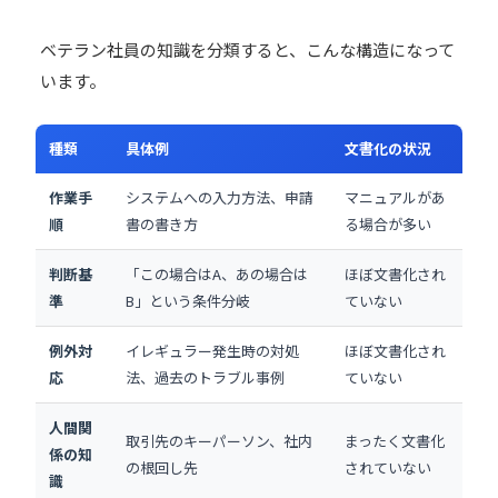
ベテラン社員の知識を分類すると、こんな構造になって
います。
種類
具体例
文書化の状況
作業手
システムへの入力方法、申請
マニュアルがあ
順
書の書き方
る場合が多い
判断基
「この場合はA、あの場合は
ほぼ文書化され
準
B」という条件分岐
ていない
例外対
イレギュラー発生時の対処
ほぼ文書化され
応
法、過去のトラブル事例
ていない
人間関
取引先のキーパーソン、社内
まったく文書化
係の知
の根回し先
されていない
識