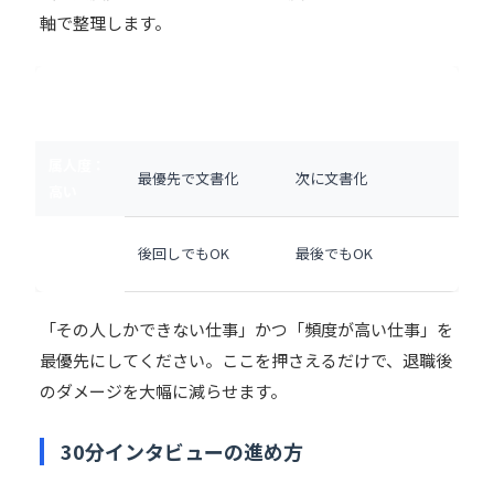
軸で整理します。
頻度：高い（毎週〜
頻度：低い（四半期〜
毎月）
年1回）
属人度：
最優先で文書化
次に文書化
高い
属人度：
後回しでもOK
最後でもOK
低い
「その人しかできない仕事」かつ「頻度が高い仕事」を
最優先にしてください。ここを押さえるだけで、退職後
のダメージを大幅に減らせます。
30分インタビューの進め方