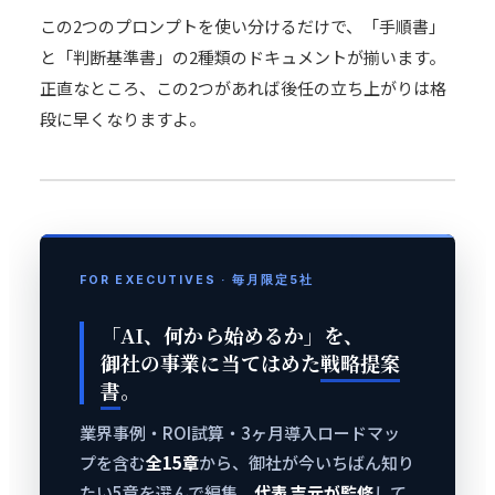
この2つのプロンプトを使い分けるだけで、「手順書」
と「判断基準書」の2種類のドキュメントが揃います。
正直なところ、この2つがあれば後任の立ち上がりは格
段に早くなりますよ。
FOR EXECUTIVES · 毎月限定5社
「AI、何から始めるか」を、
御社の事業に当てはめた
戦略提案
書
。
業界事例・ROI試算・3ヶ月導入ロードマッ
プを含む
全15章
から、御社が今いちばん知り
たい5章を選んで編集。
代表 吉元が監修
して