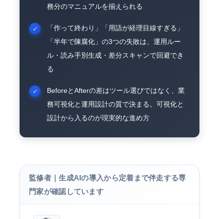
務分のマニュアルを揃えられる
「作って終わり」「用語が経理目線すぎる」
「半年で陳腐化」の3つの失敗は、運用ルー
ル・読み手別生成・差分スキャンで回避でき
る
BeforeとAfterの差はツール選びではなく、業
務可視化と運用設計の質で決まる。可視化と
設計から入るのが現実的な進め方
監修者｜生成AIの導入から定着まで伴走する専
門家が確認しています