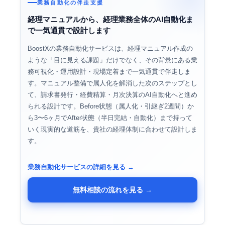
業務自動化
の伴走支援
経理マニュアルから、経理業務全体のAI自動化ま
で一気通貫で設計します
BoostXの業務自動化サービスは、経理マニュアル作成の
ような「目に見える課題」だけでなく、その背景にある業
務可視化・運用設計・現場定着まで一気通貫で伴走しま
す。マニュアル整備で属人化を解消した次のステップとし
て、請求書発行・経費精算・月次決算のAI自動化へと進め
られる設計です。Before状態（属人化・引継ぎ2週間）か
ら3〜6ヶ月でAfter状態（半日完結・自動化）まで持って
いく現実的な道筋を、貴社の経理体制に合わせて設計しま
す。
業務自動化サービスの詳細を見る →
無料相談の流れを見る →