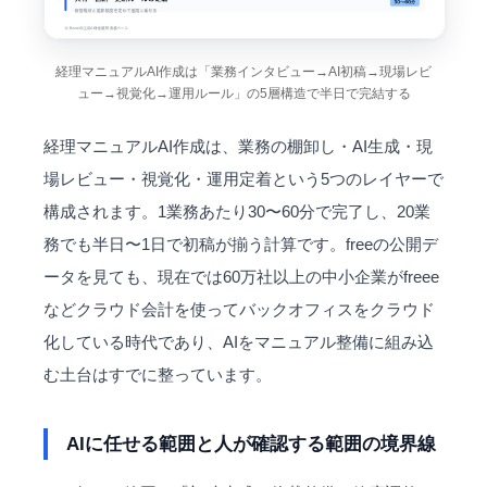
経理マニュアルAI作成は「業務インタビュー→AI初稿→現場レビ
ュー→視覚化→運用ルール」の5層構造で半日で完結する
経理マニュアルAI作成は、業務の棚卸し・AI生成・現
場レビュー・視覚化・運用定着という5つのレイヤーで
構成されます。1業務あたり30〜60分で完了し、20業
務でも半日〜1日で初稿が揃う計算です。fr​​eeの公開デ
ータを見ても、現在では60万社以上の中小企業がfreee
などクラウド会計を使ってバックオフィスをクラウド
化している時代であり、AIをマニュアル整備に組み込
む土台はすでに整っています。
AIに任せる範囲と人が確認する範囲の境界線