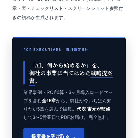
章・表・チェックリスト・スクリーンショット参照付
きの初稿が生成されます。
FOR EXECUTIVES · 毎月限定5社
「AI、何から始めるか」を、
御社の事業に当てはめた
戦略提案
書
。
業界事例・ROI試算・3ヶ月導入ロードマッ
プを含む
全15章
から、御社が今いちばん知
りたい5章を選んで編集。
代表 吉元が監修
して3〜5営業日でPDFお届け。完全無料。
提案書を受け取る →