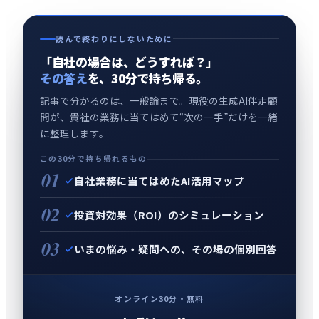
読んで終わりにしないために
「自社の場合は、どうすれば？」
その答え
を、30分で持ち帰る。
記事で分かるのは、一般論まで。現役の生成AI伴走顧
問が、貴社の業務に当てはめて“次の一手”だけを一緒
に整理します。
この30分で持ち帰れるもの
01
自社業務に当てはめたAI活用マップ
02
投資対効果（ROI）のシミュレーション
03
いまの悩み・疑問への、その場の個別回答
オンライン30分・無料