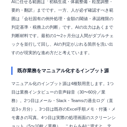
AIに任せる範囲は「初稿生成・体裁整備・粒度調整・
要約・翻訳」までです。一方、人が必ず確認すべき範
囲は「会社固有の例外処理・金額の閾値・承認権限の
判定基準・税務上の判断」です。AIの出力はあくまで
判断材料です。最初の1〜2ヶ月分は人間がダブルチェ
ックを並行して回し、AIの判定がぶれる箇所を洗い出
すのが現実的な進め方だと考えています。
既存業務をマニュアル化するインプット源
マニュアル化のインプット源は4種類用意します。1つ
目は業務インタビューの音声録音（30〜60分／業
務）。2つ目はメール・Slack・Teamsの過去ログ（直
近3ヶ月分）。3つ目は既存のExcel手順メモ・付箋・メ
モ書きの写真。4つ目は実際の処理画面のスクリーンシ
ョット（5〜10枚／業務）。これらをAIに渡すと、文