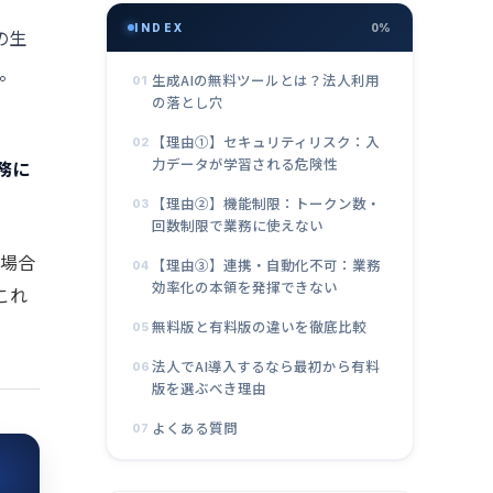
INDEX
0%
の
生
。
生成AIの無料ツールとは？法人利用
01
の落とし穴
【理由①】セキュリティリスク：入
02
力データが学習される危険性
務に
【理由②】機能制限：トークン数・
03
回数制限で業務に使えない
た場合
【理由③】連携・自動化不可：業務
04
効率化の本領を発揮できない
これ
無料版と有料版の違いを徹底比較
05
法人でAI導入するなら最初から有料
06
版を選ぶべき理由
よくある質問
07