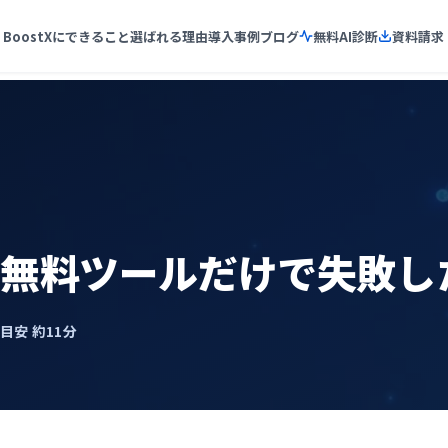
BoostXにできること
選ばれる理由
導入事例
ブログ
無料AI診断
資料請求
、無料ツールだけで失敗し
了目安 約11分