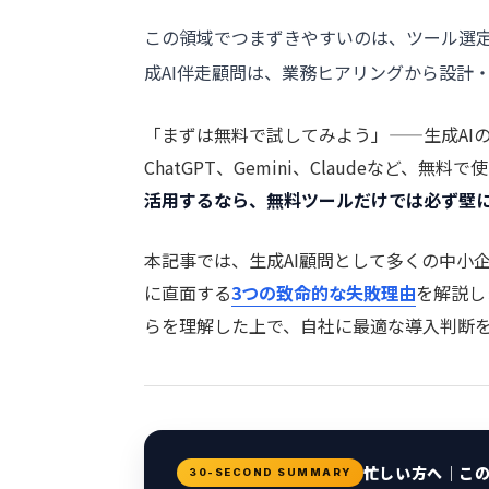
この領域でつまずきやすいのは、ツール選定
成AI伴走顧問
は、業務ヒアリングから設計
「まずは無料で試してみよう」——生成AI
ChatGPT、Gemini、Claudeなど、
活用するなら、無料ツールだけでは必ず壁
本記事では、生成AI顧問として多くの中小
に直面する
3つの致命的な失敗理由
を解説し
らを理解した上で、自社に最適な導入判断
忙しい方へ｜こ
30-SECOND SUMMARY