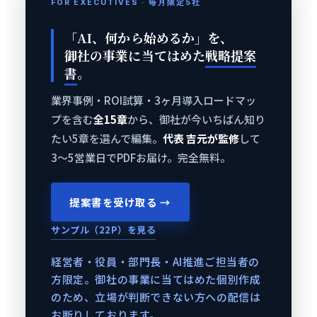
FOR EXECUTIVES · 毎月限定5社
「AI、何から始めるか」を、
御社の事業に当てはめた
戦略提案
書
。
業界事例・ROI試算・3ヶ月導入ロードマッ
プを含む
全15章
から、御社が今いちばん知り
たい5章を選んで編集。
代表 吉元が監修
して
3〜5営業日でPDFお届け。完全無料。
提案書を受け取る →
サンプル（22P）を見る
経営者・役員・部門長・AI推進ご担当者の
方限定。御社の事業に当てはめた個別作成
のため、立場が判断できない方への配信は
お断りしております。