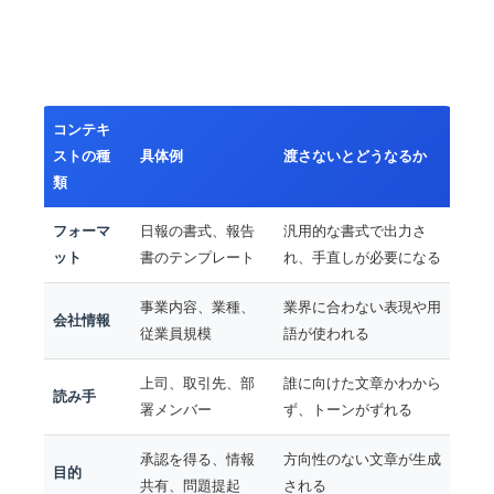
コンテキ
ストの種
具体例
渡さないとどうなるか
類
フォーマ
日報の書式、報告
汎用的な書式で出力さ
ット
書のテンプレート
れ、手直しが必要になる
事業内容、業種、
業界に合わない表現や用
会社情報
従業員規模
語が使われる
上司、取引先、部
誰に向けた文章かわから
読み手
署メンバー
ず、トーンがずれる
承認を得る、情報
方向性のない文章が生成
目的
共有、問題提起
される