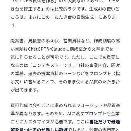
「ゼロから資料を作る」のが大変なのであって、「たた
き台を修正する」のは比較的ラクです。生成AIの使いど
ころは、まさにこの「たたき台の自動生成」にありま
す。
提案書、見積書の添え状、営業資料など、作成頻度の高
い書類はChatGPTやClaudeに構成案から文章までを一
気に作らせることが可能です。ただし、ここでも重要に
なるのは「コンテキスト」です。自社の事業内容、顧客
の業種、過去の提案資料のトーンなどをプロンプト（指
示文）に含めることで、そのまま使える品質のたたき台
が出てきます。
資料作成は会社ごとに求められるフォーマットや品質基
準が異なります。そのため、AIに渡すプロンプトも企業
ごとにカスタマイズが必要です。ここは
自社だけで最適
解を見つけるのが難しい領域
でもあり、外部の専門家と