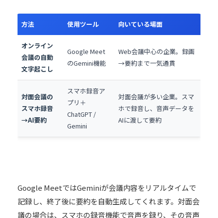
方法
使用ツール
向いている場面
オンライン
Google Meet
Web会議中心の企業。録画
会議の自動
のGemini機能
→要約まで一気通貫
文字起こし
スマホ録音ア
対面会議の
対面会議が多い企業。スマ
プリ＋
スマホ録音
ホで録音し、音声データを
ChatGPT /
→AI要約
AIに渡して要約
Gemini
Google MeetではGeminiが会議内容をリアルタイムで
記録し、終了後に要約を自動生成してくれます。対面会
議の場合は、スマホの録音機能で音声を録り、その音声