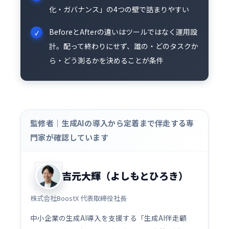
化・ガバナンス」の4つの壁で詰まりやすい
BeforeとAfterの違いはツールではなく運用設
計。配って終わりにせず、誰の・どのタスクか
ら・どう測るかを決めることが条件
監修者｜生成AIの導入から定着まで伴走する専
門家が確認しています
吉元大輝（よしもとひろき）
株式会社BoostX 代表取締役社長
中小企業の生成AI導入を支援する「生成AI伴走顧