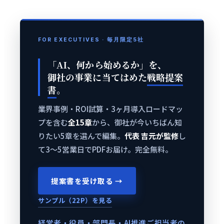
FOR EXECUTIVES · 毎月限定5社
「AI、何から始めるか」を、
御社の事業に当てはめた
戦略提案
書
。
業界事例・ROI試算・3ヶ月導入ロードマッ
プを含む
全15章
から、御社が今いちばん知
りたい5章を選んで編集。
代表 吉元が監修
し
て3〜5営業日でPDFお届け。完全無料。
提案書を受け取る →
サンプル（22P）を見る
経営者・役員・部門長・AI推進ご担当者の