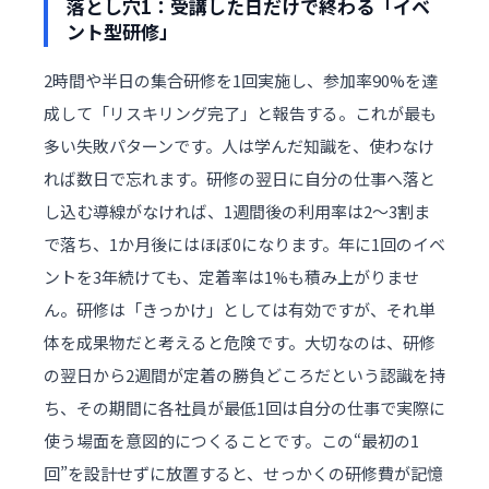
落とし穴1：受講した日だけで終わる「イベ
ント型研修」
2時間や半日の集合研修を1回実施し、参加率90%を達
成して「リスキリング完了」と報告する。これが最も
多い失敗パターンです。人は学んだ知識を、使わなけ
れば数日で忘れます。研修の翌日に自分の仕事へ落と
し込む導線がなければ、1週間後の利用率は2〜3割ま
で落ち、1か月後にはほぼ0になります。年に1回のイベ
ントを3年続けても、定着率は1%も積み上がりませ
ん。研修は「きっかけ」としては有効ですが、それ単
体を成果物だと考えると危険です。大切なのは、研修
の翌日から2週間が定着の勝負どころだという認識を持
ち、その期間に各社員が最低1回は自分の仕事で実際に
使う場面を意図的につくることです。この“最初の1
回”を設計せずに放置すると、せっかくの研修費が記憶