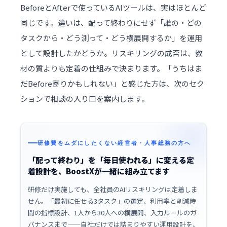
BeforeとAfterで使っているAIツールは、実はほとんど
同じです。違いは、配って終わりにせず「誰の・どの
タスクから・どう測って・どう横展開するか」を運用
として設計したかどうか。リスキリングの成否は、教
材の質よりも定着の仕組みで決まります。「うちはま
だBefore寄りかもしれない」と感じた方は、次のセク
ションで相談の入り口を案内します。
研修費をムダにしたくない経営者・人事総務の方へ
「配って終わり」を「毎日使われる」に変える定
着設計を、BoostXが一緒に組み立てます
研修だけ実施しても、全社員のAIリスキリングは定着しま
せん。「最初に任せる3タスク」の選定、利用率と削減時
間の指標設計、1人から30人への横展開、入力ルールのガ
バナンスまで——自社だけでは詰まりやすい運用設計を、