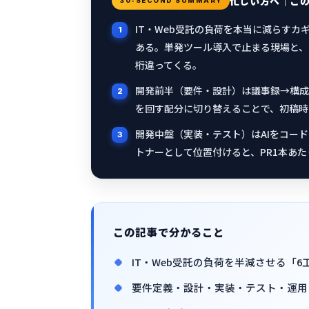
忙しい方へ｜こ
30-SECOND SUMMARY
IT・Web受託の負荷を本当に減らすカ
ある。単発ツール導入で止まる現場と、
桁違ってくる。
開発前半（要件・設計）は議事録→構成
を回す配分に切り替えることで、初稿時
開発中盤（実装・テスト）はAIをコー
トナーとして位置付けると、PR1本あた
この記事で分かること
IT・Web受託の負荷を半減させる「6
要件定義・設計・実装・テスト・運用