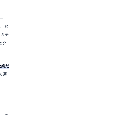
ー
）、顧
ネガテ
ェク
企業だ
て運