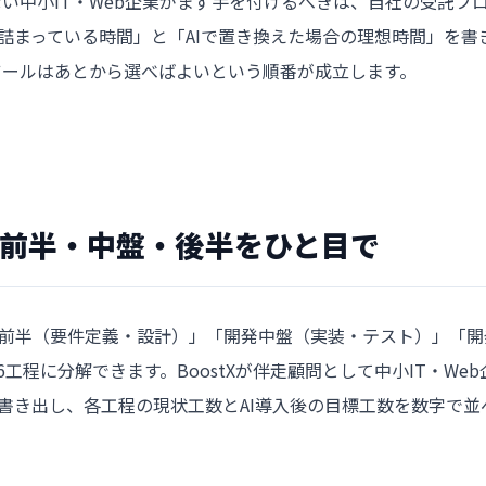
ない中小IT・Web企業がまず手を付けるべきは、自社の受託フ
詰まっている時間」と「AIで置き換えた場合の理想時間」を書
ツールはあとから選べばよいという順番が成立します。
発前半・中盤・後半をひと目で
開発前半（要件定義・設計）」「開発中盤（実装・テスト）」「開
程に分解できます。BoostXが伴走顧問として中小IT・Web
書き出し、各工程の現状工数とAI導入後の目標工数を数字で並