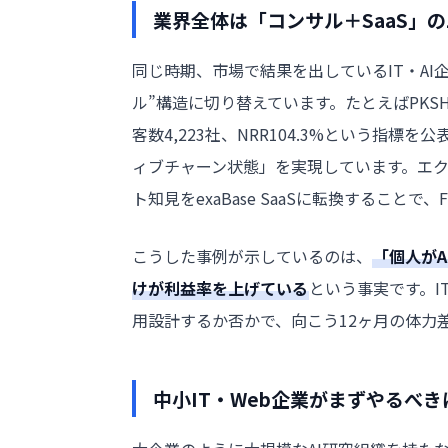
業界全体は「コンサル＋SaaS」
同じ時期、市場で結果を出しているIT・AI
ル”構造に切り替えています。たとえばPKSHA Te
客数4,223社、NRR104.3%という指
ィブチャーン状態」を実現しています。エク
ト知見をexaBase SaaSに転換すること
こうした事例が示しているのは、
「個人が
けが利益率を上げている
という事実です。I
用設計するか否かで、向こう12ヶ月の体力
中小IT・Web企業がまずやるべ