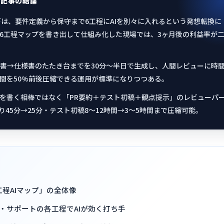
の記事の結論
ギは、要件定義から保守まで6工程にAIを別々に入れるという発想転換に
6工程マップを書き出して仕組み化した現場では、3ヶ月後の利益率が
書→仕様書のたたき台までを30分〜半日で生成し、人間レビューに時
間を50%前後圧縮できる運用が標準になりつつある。
ドを書く相棒ではなく「PR要約＋テスト初稿＋観点提示」のレビューパ
り45分→25分・テスト初稿8〜12時間→3〜5時間まで圧縮可能。
工程AIマップ」の全体像
・サポートの各工程でAIが効く打ち手