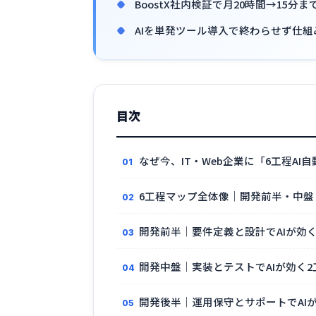
BoostX社内検証で月20時間→15
AIを単発ツール導入で終わらせず仕
目次
なぜ今、IT・Web企業に「6工程AI
6工程マップ全体像｜開発前半・中盤
開発前半｜要件定義と設計でAIが効く
開発中盤｜実装とテストでAIが効く2
開発後半｜運用保守とサポートでAI