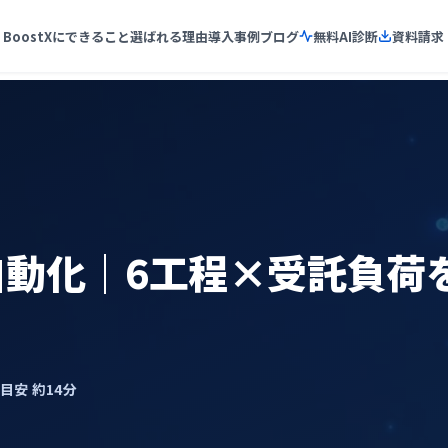
BoostXにできること
選ばれる理由
導入事例
ブログ
無料AI診断
資料請求
I自動化｜6工程×受託負
了目安 約14分