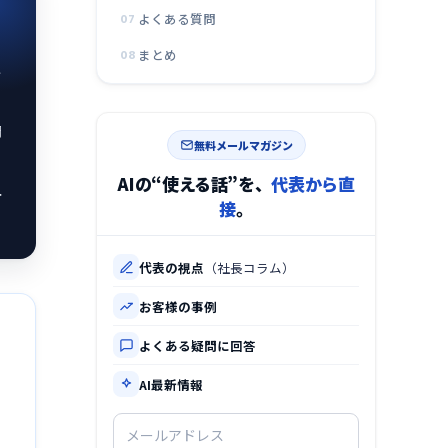
よくある質問
07
まとめ
08
二
間
無料メールマガジン
AIの“使える話”を、
代表から直
ー
接
。
代表の視点
（社長コラム）
お客様の事例
よくある疑問に回答
AI最新情報