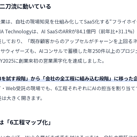
の二刀流に動いている
企業は、自社の現場知見を仕組み化してSaaS化する“フライホイ
chnologyは、AI SaaSのARRが84.1億円（前年比+31.1%
標を公表しており、「既存顧客からのアップセルがチャーンを上回る
サウィザーズも、AIコンサルで蓄積した年250件以上のプロジ
で、FY2025に創業来初の営業黒字化を達成しました。
AIを試す段階」から「会社の全工程に組み込む段階」に移った
T・Web受託の現場でも、6工程それぞれにAIの担当を割り当て
差は大きく開きます。
きは「6工程マップ化」