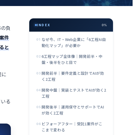
INDEX
0%
体の負
1案件
なぜ今、IT・Web企業に「6工程AI自
01
動化マップ」が必要か
ると
6工程マップ全体像｜開発前半・中
02
盤・後半をひと目で
開発前半｜要件定義と設計でAIが効
程に
03
く2工程
開発中盤｜実装とテストでAIが効く2
04
工程
ている
開発後半｜運用保守とサポートでAI
05
が効く2工程
ビフォーアフター｜受託1案件がこ
06
こまで変わる