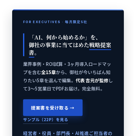
FOR EXECUTIVES · 毎月限定5社
「AI、何から始めるか」を、
御社の事業に当てはめた
戦略提案
書
。
業界事例・ROI試算・3ヶ月導入ロードマッ
プを含む
全15章
から、御社が今いちばん知
りたい5章を選んで編集。
代表 吉元が監修
し
て3〜5営業日でPDFお届け。完全無料。
提案書を受け取る →
サンプル（22P）を見る
経営者・役員・部門長・AI推進ご担当者の