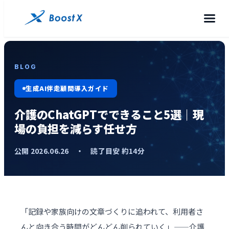
BLOG
生成AI伴走顧問導入ガイド
介護のChatGPTでできること5選｜現
場の負担を減らす任せ方
公開 2026.06.26 ・ 読了目安 約14分
「記録や家族向けの文章づくりに追われて、利用者さ
んと向き合う時間がどんどん削られていく」——介護