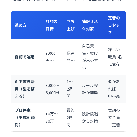
定着の
月額の
立ち
情報リス
進め方
しやす
目安
上げ
ク対策
さ
自己責
詳しい
3,000
数週
任・抜け
自前で運用
職員1名
円〜
間〜
が出やす
に依存
い
AI下書き活
1〜
型があ
3,000〜
ルール設
用（型を整
2週
れば
6,000円
計が前提
える）
間
中〜高
プロ伴走
最短
仕組み
10万〜
設計段階
（生成AI顧
2週
で全員
30万円
から対策
問）
間
に定着