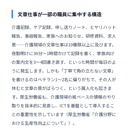
文章仕事が一部の職員に集中する構造
介護記録、ケア記録、申し送りノート、ヒヤリハット
報告、事故報告、家族へのお知らせ、研修資料、求人
票——介護現場の文章仕事は10種類以上に及びます。
夜勤明けに30分〜1時間かけて記録を書く、家族向け
の案内文を3〜4回書き直す、といった時間が毎日のよ
うに発生します。しかも「丁寧で角の立たない文章」
を書けるのはベテラン1〜2名に偏りがちで、その人が
休むと文章の質がばらつく、という属人化も起きま
す。厚生労働省も、介護現場の紙ベースの情報のやり
取りを抜本的に見直し、ICTを基盤として導入するこ
との重要性を示しています（
厚生労働省「介護分野に
おける生産性向上について」
）。