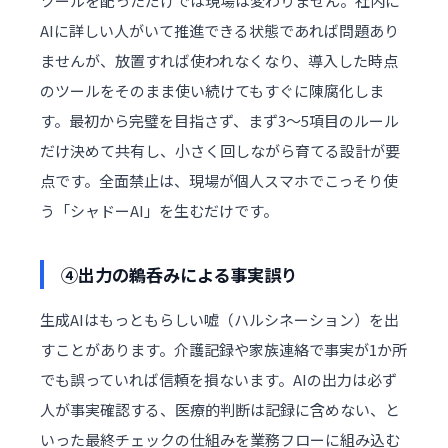
ツールを配っただけでは現場は変わりません。社内に
AIに詳しい人がいて推進できる状態であれば問題あり
ませんが、放置すれば使われなくなり、導入した時点
のツールをそのまま使い続けてもすぐに陳腐化しま
す。最初から完璧を目指さず、まず3〜5項目のルール
だけ決めて共有し、小さく回しながら育てる設計が要
点です。全面禁止は、現場が個人スマホでこっそり使
う「シャドーAI」を生むだけです。
④出力の鵜呑みによる事実誤り
生成AIはもっともらしい嘘（ハルシネーション）を出
すことがあります。介護記録や家族連絡で事実が1か所
でも誤っていれば信頼を損ないます。AIの出力は必ず
人が事実確認する、医療的判断は記録に含めない、と
いった最終チェックの仕組みを業務フローに組み込む