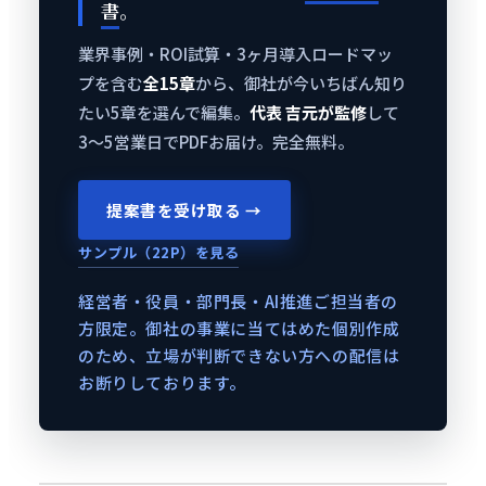
書
。
業界事例・ROI試算・3ヶ月導入ロードマッ
プを含む
全15章
から、御社が今いちばん知り
たい5章を選んで編集。
代表 吉元が監修
して
3〜5営業日でPDFお届け。完全無料。
提案書を受け取る →
サンプル（22P）を見る
経営者・役員・部門長・AI推進ご担当者の
方限定。御社の事業に当てはめた個別作成
のため、立場が判断できない方への配信は
お断りしております。