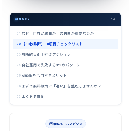
INDEX
0%
なぜ「自社か顧問か」の判断が重要なのか
01
【30秒診断】10項目チェックリスト
02
診断結果別｜推奨アクション
03
自社運用で失敗する4つのパターン
04
AI顧問を活用するメリット
05
まずは無料相談で「迷い」を整理しませんか？
06
よくある質問
07
無料メールマガジン