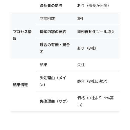
決裁者の関与
あり（部長が同席）
商談回数
3回
プロセス情
提案内容の要約
業務自動化ツール導入
報
競合の有無・競合
あり（B社）
名
結果
失注
失注理由（メイ
競合（B社に決定）
結果情報
ン）
価格（B社より15%高
失注理由（サブ）
い）