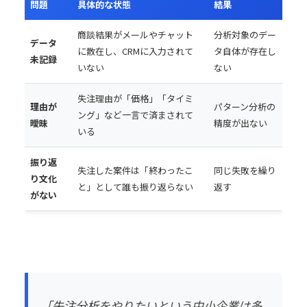
問題
具体的な状態
結果
商談結果がメールやチャット
分析対象のデー
データ
に散在し、CRMに入力されて
タ自体が存在し
未記録
いない
ない
失注理由が「価格」「タイミ
理由が
パターン分析の
ング」など一言で済まされて
曖昧
精度が出ない
いる
振り返
失注した案件は「終わったこ
同じ失敗を繰り
り文化
と」として誰も振り返らない
返す
がない
「失注分析をやりたいという中小企業は多