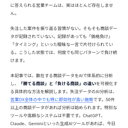
に答えられる営業チームは、実はほとんど存在しませ
ん。
失注した案件を振り返る習慣がない。そもそも商談デー
タが記録されていない。記録があっても「価格負け」
「タイミング」といった曖昧な一言で片付けられてい
る。こうした状態では、何度でも同じパターンで負け続
けます。
本記事では、散在する商談データをAIで体系的に分析
し、
「勝てる商談」と「負ける商談」の違い
を可視化す
る具体的な方法を解説します。失注データのAI分析は、
営業DX全体の中でも特に即効性が高い施策
です。50件
以上の商談データがあれば分析は始められます。特別な
ツールや高額なシステムは不要です。ChatGPT、
Claude、Geminiといった生成AIツールがあれば、今日