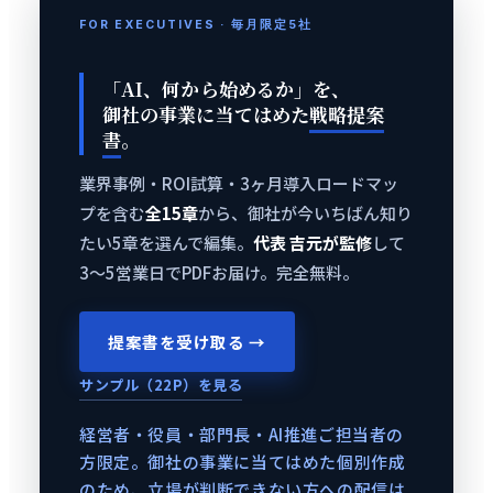
FOR EXECUTIVES · 毎月限定5社
「AI、何から始めるか」を、
御社の事業に当てはめた
戦略提案
書
。
業界事例・ROI試算・3ヶ月導入ロードマッ
プを含む
全15章
から、御社が今いちばん知り
たい5章を選んで編集。
代表 吉元が監修
して
3〜5営業日でPDFお届け。完全無料。
提案書を受け取る →
サンプル（22P）を見る
経営者・役員・部門長・AI推進ご担当者の
方限定。御社の事業に当てはめた個別作成
のため、立場が判断できない方への配信は