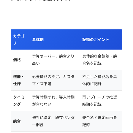
カテゴ
具体例
記録のポイント
リ
予算オーバー、競合より
具体的な金額差・競
価格
高い
合名を記録
機能・
必要機能の不足、カスタ
不足した機能名を具
仕様
マイズ不可
体的に記録
タイミ
予算時期ずれ、導入時期
再アプローチの推奨
ング
が合わない
時期を記録
他社に決定、既存ベンダ
競合名と選定理由を
競合
ー継続
記録