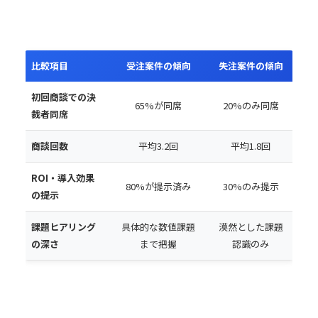
比較項目
受注案件の傾向
失注案件の傾向
初回商談での決
65%が同席
20%のみ同席
裁者同席
商談回数
平均3.2回
平均1.8回
ROI・導入効果
80%が提示済み
30%のみ提示
の提示
課題ヒアリング
具体的な数値課題
漠然とした課題
の深さ
まで把握
認識のみ