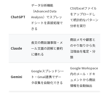
データ分析機能
CSV/Excelファイル
（Advanced Data
をアップロードし
ChatGPT
Analysis）でスプレッ
て統計的なパターン
ドシートを直接処理で
分析を実行
きる
商談メモや顧客と
長文の商談議事録・メ
のやり取りから失
Claude
ール文面の読解と要約
注理由を推定・分
に優れる
類
Google Workspace
Googleスプレッドシー
内のメール・ドキ
Gemini
ト・Gmail連携でデー
ュメントから商談
タ収集を自動化できる
情報を自動抽出