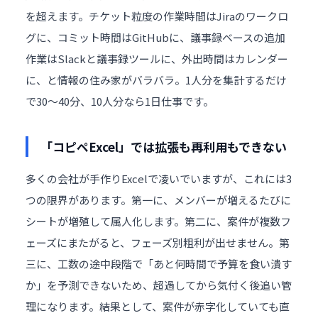
を超えます。チケット粒度の作業時間はJiraのワークロ
グに、コミット時間はGitHubに、議事録ベースの追加
作業はSlackと議事録ツールに、外出時間はカレンダー
に、と情報の住み家がバラバラ。1人分を集計するだけ
で30〜40分、10人分なら1日仕事です。
「コピペExcel」では拡張も再利用もできない
多くの会社が手作りExcelで凌いでいますが、これには3
つの限界があります。第一に、メンバーが増えるたびに
シートが増殖して属人化します。第二に、案件が複数フ
ェーズにまたがると、フェーズ別粗利が出せません。第
三に、工数の途中段階で「あと何時間で予算を食い潰す
か」を予測できないため、超過してから気付く後追い管
理になります。結果として、案件が赤字化していても直