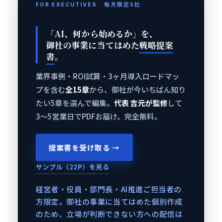
FOR EXECUTIVES · 毎月限定5社
「AI、何から始めるか」を、
御社の事業に当てはめた
戦略提案
書
。
業界事例・ROI試算・3ヶ月導入ロードマッ
プを含む
全15章
から、御社が今いちばん知り
たい5章を選んで編集。
代表 吉元が監修
して
3〜5営業日でPDFお届け。完全無料。
提案書を受け取る →
サンプル（22P）を見る
経営者・役員・部門長・AI推進ご担当者の
方限定。御社の事業に当てはめた個別作成
のため、立場が判断できない方への配信は