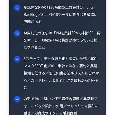
受託開発PMの月20時間の工数集計は、Jira／
Backlog／Slack等10ツールに散らばる構造に
原因がある
AI自動化の理想は「PMを集計係から判断係に再
配置」し、月曜朝7時に集計が終わっている状
態を作ること
5ステップ：データ源を正と補完に分類／案件
マスタSSOT化／AIに集計ではなく要約と異常
検知を任せる／配信頻度を業務リズムに合わせ
る／ガードレールと監査ログを最初から組み込
む
内製で詰む4理由：保守責任の固着／異常時フ
ォールバック設計の欠落／セキュリティ要件の
重さ／AI育成サイクルの継続困難