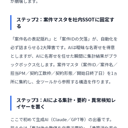
が崩壊します。
ステップ2：案件マスタを社内SSOTに固定す
る
「案件名の表記揺れ」と「案件IDの欠落」が、自動化を
必ず詰まらせる2大障害です。AIは曖昧な名寄せを得意
としますが、AIに名寄せを任せた瞬間に集計結果がブラ
ックボックス化します。案件マスタ（案件ID／案件名／
担当PM／契約工数枠／契約形態／開始日終了日）を1ヵ
所に集約し、全ツールから参照する構造を作ります。
ステップ3：AIによる集計・要約・異常検知レ
イヤーを置く
ここで初めて生成AI（Claude／GPT等）の出番です。
担うのは「集計後の数値を文章で要約」「予算消化率の