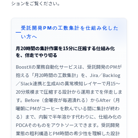
ションをご覧ください。
受託開発PMの工数集計を仕組み化した
い方へ
月20時間の集計作業を15分に圧縮する仕組み化
を、伴走でやり切る
BoostXの
業務自動化
サービスは、受託開発のPMが
抱える「月20時間の工数集計」を、Jira／Backlog
／Slack連携と生成AIの異常検知レイヤーで月15〜
20分規模まで圧縮する設計から運用までを伴走しま
す。Before（金曜夜が毎週潰れる）からAfter（月
曜朝にPMがコーヒーを飲んでいる間に集計が終わ
る）まで、内製で半年溶かす代わりに、仕組み化の
PDCAそのものをアウトソースできます。受託開発
業態の粗利構造とPM時間の希少性を理解した設計