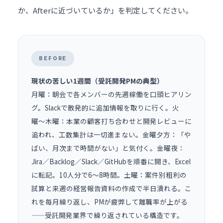
か、Afterに近づいているか」を判定してください。
BEFORE
現状の苦しい1週間（受託開発PMの典型）
月曜：朝会で各メンバーの先週稼働を口頭ヒアリン
グ。Slackで散発的に追加情報を取りに行く。火
曜〜木曜：本業の顧客打ち合わせと開発レビューに
追われ、工数集計は一切進まない。金曜夕方：「や
ばい、月次まで時間がない」と気付く。金曜夜：
Jira／Backlog／Slack／GitHubを順番に開き、Excel
に転記。10人分で6〜8時間。土曜：案件別粗利の
試算と来週の経営報告資料の作成で半日潰れる。こ
れを毎月繰り返し、PMが疲弊して離職率が上がる
——受託開発業界で繰り返されている構造です。