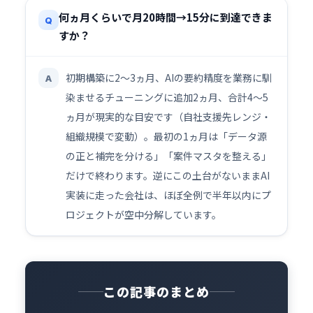
何ヵ月くらいで月20時間→15分に到達できま
Q
すか？
初期構築に2〜3ヵ月、AIの要約精度を業務に馴
A
染ませるチューニングに追加2ヵ月、合計4〜5
ヵ月が現実的な目安です（自社支援先レンジ・
組織規模で変動）。最初の1ヵ月は「データ源
の正と補完を分ける」「案件マスタを整える」
だけで終わります。逆にこの土台がないままAI
実装に走った会社は、ほぼ全例で半年以内にプ
ロジェクトが空中分解しています。
この記事のまとめ