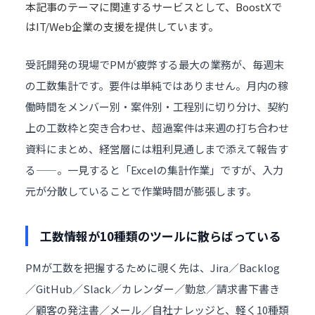
本記事のテーマに関連するサービスとして、BoostXで
は
IT/Web企業
の支援を提供しています。
受託開発の現場でPMが疲弊する最大の業務が、毎週末
の工数集計です。要件は単純ではありません。月内の稼
働時間をメンバー別・案件別・工程別に切り分け、契約
上の工数枠と突き合わせ、超過案件は来週の打ち合わせ
資料にまとめ、経営層には粗利見通しまで添えて報告す
る——。一見すると「Excelの集計作業」ですが、入力
元が分散していることで作業時間が膨張します。
工数情報が10種類のツールに散らばっている
PMが工数を把握するために覗く先は、Jira／Backlog
／GitHub／Slack／カレンダー／勤怠／請求書下書き
／顧客の発注書／メール／自社ナレッジと、軽く10種類