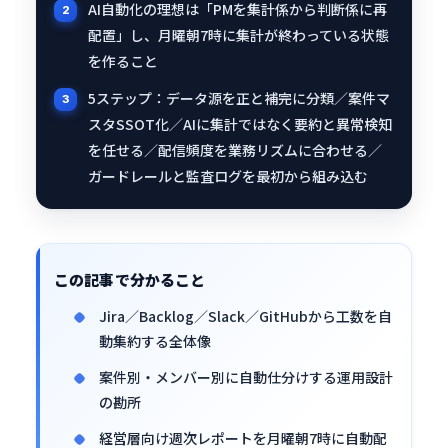
AI自動化の理想は「PMを集計係から判断係に再
配置」し、月曜朝7時に集計が終わっている状態
を作ること
5ステップ：データ源を正と補完に分類／案件マ
スタSSOT化／AIに集計ではなく要約と異常検知
を任せる／配信頻度を業務リズムに合わせる／
ガードレールと監査ログを最初から組み込む
この記事で分かること
Jira／Backlog／Slack／GitHubから工数を自
動集約する全体像
案件別・メンバー別に自動仕分けする運用設計
の勘所
経営層向け週次レポートを月曜朝7時に自動配