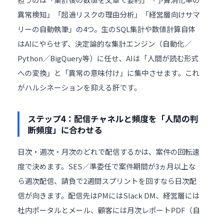
異常検知」「超過リスクの理由分析」「経営層向けサマ
リーの自動執筆」の4つ。生のSQL集計や数値計算自体
はAIにやらせず、決定論的な集計エンジン（自動化／
Python／BigQuery等）に任せ、AIは「人間が読む形式
への変換」と「異常の意味付け」に集中させます。これ
がハルシネーションを抑える肝です。
ステップ4：配信チャネルと頻度を「人間の判
断頻度」に合わせる
日次・週次・月次のどれで配信するかは、案件の回転速
度で決めます。SES／準委任で案件期間が3ヵ月以上な
ら週次配信、請負で2週間スプリントを回すなら日次配
信が向きます。配信先はPMにはSlack DM、経営層には
社内ポータルとメール、顧客には月次レポートPDF（自