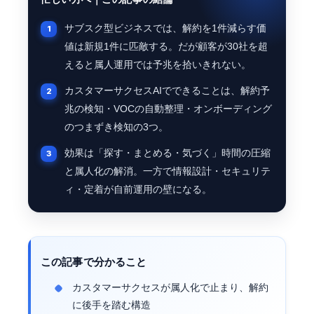
サブスク型ビジネスでは、解約を1件減らす価
値は新規1件に匹敵する。だが顧客が30社を超
えると属人運用では予兆を拾いきれない。
カスタマーサクセスAIでできることは、解約予
兆の検知・VOCの自動整理・オンボーディング
のつまずき検知の3つ。
効果は「探す・まとめる・気づく」時間の圧縮
と属人化の解消。一方で情報設計・セキュリテ
ィ・定着が自前運用の壁になる。
この記事で分かること
カスタマーサクセスが属人化で止まり、解約
に後手を踏む構造