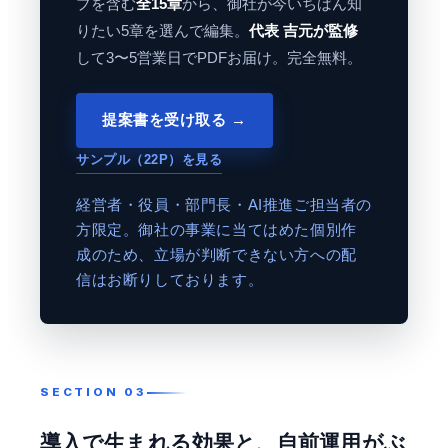
プを含む
全15章
から、御社が今いちばん知
りたい5章を選んで編集。
代表 吉元が監修
して3〜5営業日でPDFお届け。完全無料。
提案書を受け取る →
サンプル（22P）を見る
経営者・役員・部門長・AI推進ご担当者の
方限定。御社の事業に当てはめた個別作
成のため、立場が判断できない方への配
信はお断りしております。
導入で生まれる効果と、自前運用がぶ