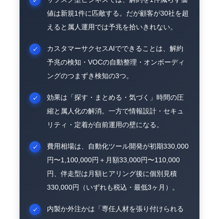
値は新規1件に匹敵する。だが顧客が30社を超
えると属人運用では予兆を拾いきれない。
カスタマーサクセスAIでできることは、解約
予兆の検知・VOCの自動整理・オンボーディ
ングのつまずき検知の3つ。
効果は「探す・まとめる・気づく」時間の圧
縮と属人化の解消。一方で情報設計・セキュ
リティ・定着が自前運用の壁になる。
費用相場は、自動化ツール開発が初期330,000
円〜1,100,000円＋月額33,000円〜110,000
円、伴走型は月額ヒアリング後に個別見積
330,000円（いずれも税込・最低3ヶ月）。
内製か外注かは「専任人材を張り付けられる