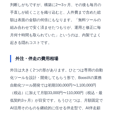
判断しがちですが、構築に2〜3ヶ月、その後も毎月の
手直しが続くことを織り込むと、人件費まで含めた総
額は表面の金額の何倍にもなります。「無料ツールの
組み合わせで安く済ませたつもりが、運用と修正に毎
月何十時間も取られていた」というのは、内製でよく
起きる隠れコストです。
外注・伴走の費用相場
外注は大きく2つの形があります。ひとつは専用の自動
化ツールを設計・開発してもらう形で、BoostXの
業務
自動化
ツール開発では初期330,000円〜1,100,000円
（税込）に加えて月額33,000円〜110,000円（税込・最
低契約3ヶ月）が目安です。もうひとつは、月額固定で
AI活用そのものを継続的に任せる伴走型で、AI伴走顧