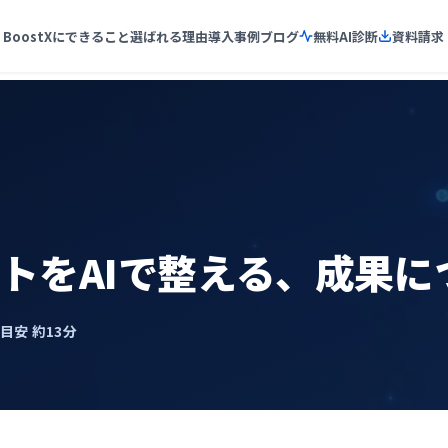
BoostXにできること
選ばれる理由
導入事例
ブログ
無料AI診断
資料請求
トをAIで整える、成果に
了目安 約13分