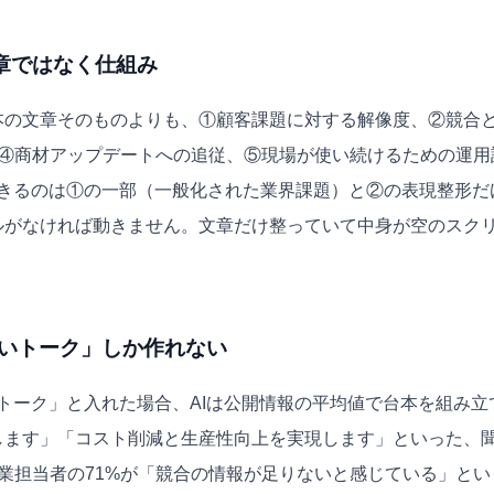
章ではなく仕組み
本の文章そのものよりも、①顧客課題に対する解像度、②競合
、④商材アップデートへの追従、⑤現場が使い続けるための運用
できるのは①の一部（一般化された業界課題）と②の表現整形だ
ルがなければ動きません。文章だけ整っていて中身が空のスク
薄いトーク」しか作れない
のトーク」と入れた場合、AIは公開情報の平均値で台本を組み立
します」「コスト削減と生産性向上を実現します」といった、
業担当者の71%が「競合の情報が足りないと感じている」とい