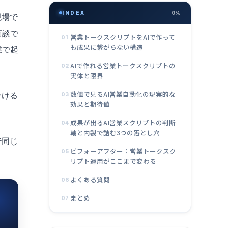
INDEX
0%
現場で
商談で
営業トークスクリプトをAIで作って
01
も成果に繋がらない構造
業で起
AIで作れる営業トークスクリプトの
02
実体と限界
数値で見るAI営業自動化の現実的な
分ける
03
効果と期待値
成果が出るAI営業スクリプトの判断
04
軸と内製で詰む3つの落とし穴
で同じ
ビフォーアフター：営業トークスク
05
リプト運用がここまで変わる
よくある質問
06
まとめ
07
素