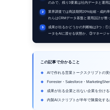
のみで、残り3要素は社内データと運用
業界調査では商談期間20%短縮・成約率
れらはCRMデータ基盤と運用設計が整
成果が出るかどうかの判断軸は3つ：①
ータをAIに渡せる状態か、③マネージ
この記事で分かること
AIで作れる営業トークスクリプトの実
Forrester・Salesforce・Mark
成果が出る企業と出ない企業を分ける
内製AIスクリプトが半年で陳腐化す