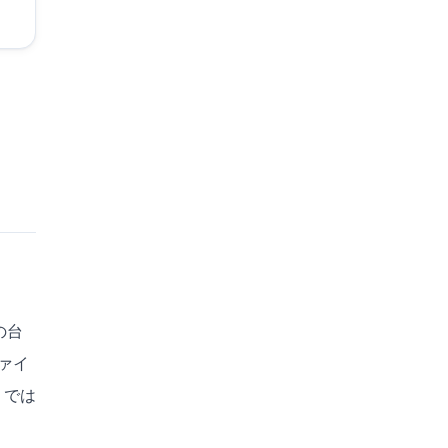
の台
ァイ
」では