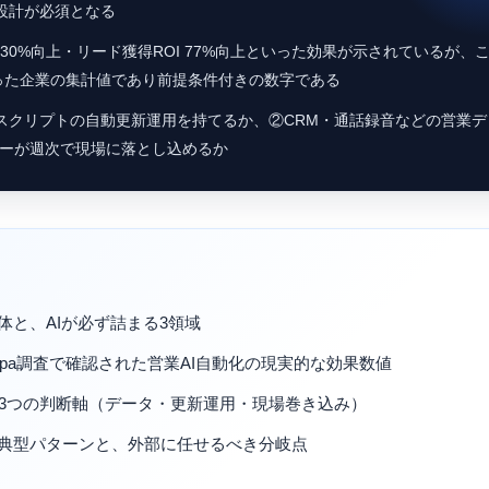
設計が必須となる
30%向上・リード獲得ROI 77%向上といった効果が示されているが、
った企業の集計値であり前提条件付きの数字である
スクリプトの自動更新運用を持てるか、②CRM・通話録音などの営業デ
ャーが週次で現場に落とし込めるか
体と、AIが必ず詰まる3領域
etingSherpa調査で確認された営業AI自動化の現実的な効果数値
3つの判断軸（データ・更新運用・現場巻き込み）
る典型パターンと、外部に任せるべき分岐点