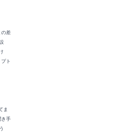
との差
設
け
リプト
てま
聞き手
う