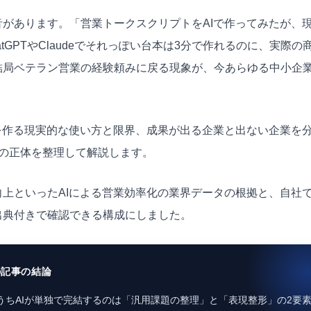
があります。「営業トークスクリプトをAIで作ってみたが、
atGPT
やClaudeでそれっぽい台本は3分で作れるのに、実際の
結局ベテラン営業の経験頼みに戻る現象が、今あらゆる中小企
を作る現実的な使い方と限界、成果が出る企業と出ない企業を
の正体を整理して解説します。
向上といったAIによる
営業効率化
の業界データの根拠と、自社
出典付きで確認できる構成にしました。
の記事の結論
うちAIが単独で完結するのは「汎用課題の整理」と「表現整形」の2要